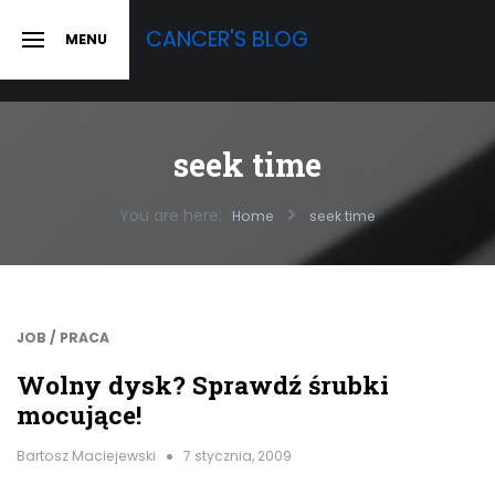
Skip
CANCER'S BLOG
MENU
to
SLIDE
OUT
content
SIDEBAR
seek time
You are here:
Home
seek time
JOB / PRACA
Wolny dysk? Sprawdź śrubki
mocujące!
Bartosz Maciejewski
7 stycznia, 2009