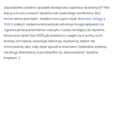
Zauważyłeś ostatnio spadek wydajności operacji dyskowych? Nie
kupuj od razu nowych dysków, lub szybszego kontrolera. Być
może winna jest tylko… śrubka mocująca dysk.
Brendan Gregg
z
SUN’a
odkrył i zademonstrował jak wibracje mogą wpływać na
ograniczenie parametrów odczytu i czasu dostępu do dysków.
Klasyczne dyski (nie SSD) jak wiadomo ciągle są w ruchu, ruch
kołowy ich talerzy wywołuje wibracje, wystarczy zatem złe
mocowanie, aby cały dysk wpadł w rezonans. Dokładne wykresy
na blogu Brendana, a poniżej film ze „stresowania” dysków
krzykiem :)