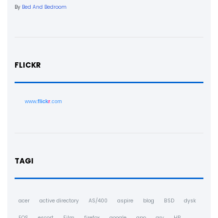
By
Bed And Bedroom
FLICKR
www.
flick
r
.com
TAGI
acer
active directory
AS/400
aspire
blog
BSD
dysk
EOS
escort
Film
firefox
google
gpo
gry
HP