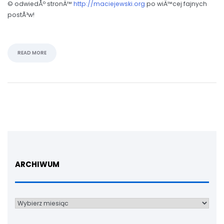
© odwiedÅº stronÄ™
http://maciejewski.org
po wiÄ™cej fajnych
postÃ³w!
READ MORE
ARCHIWUM
Archiwum