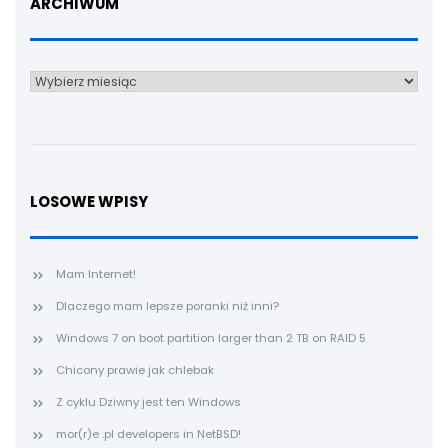
ARCHIWUM
Archiwum
LOSOWE WPISY
Mam Internet!
Dlaczego mam lepsze poranki niż inni?
Windows 7 on boot partition larger than 2 TB on RAID 5
Chicony prawie jak chlebak
Z cyklu Dziwny jest ten Windows
mor(r)e .pl developers in NetBSD!