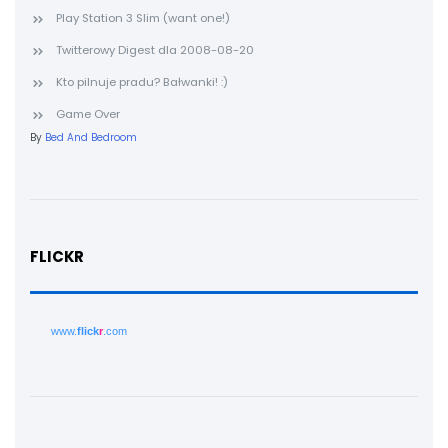
Play Station 3 Slim (want one!)
Twitterowy Digest dla 2008-08-20
Kto pilnuje pradu? Bałwanki! :)
Game Over
By
Bed And Bedroom
FLICKR
www.
flick
r
.com