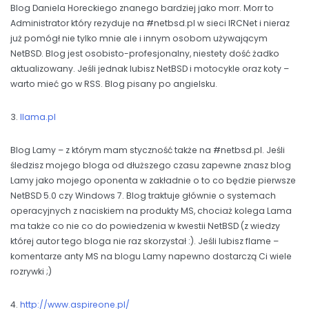
Blog Daniela Horeckiego znanego bardziej jako morr. Morr to
Administrator który rezyduje na #netbsd.pl w sieci IRCNet i nieraz
już pomógł nie tylko mnie ale i innym osobom używającym
NetBSD. Blog jest osobisto-profesjonalny, niestety dość żadko
aktualizowany. Jeśli jednak lubisz NetBSD i motocykle oraz koty –
warto mieć go w RSS. Blog pisany po angielsku.
3.
llama.pl
Blog Lamy – z którym mam styczność także na #netbsd.pl. Jeśli
śledzisz mojego bloga od dłuższego czasu zapewne znasz blog
Lamy jako mojego oponenta w zakładnie o to co będzie pierwsze
NetBSD 5.0 czy Windows 7. Blog traktuje głównie o systemach
operacyjnych z naciskiem na produkty MS, chociaż kolega Lama
ma także co nie co do powiedzenia w kwestii NetBSD (z wiedzy
której autor tego bloga nie raz skorzystał :). Jeśli lubisz flame –
komentarze anty MS na blogu Lamy napewno dostarczą Ci wiele
rozrywki ;)
4.
http://www.aspireone.pl/