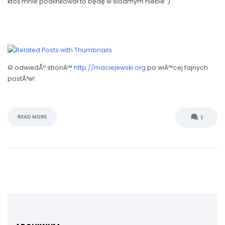
ktoś mnie podlinkował to będę w siódmym niebie :)
© odwiedÅº stronÄ™
http://maciejewski.org
po wiÄ™cej fajnych
postÃ³w!
READ MORE
1