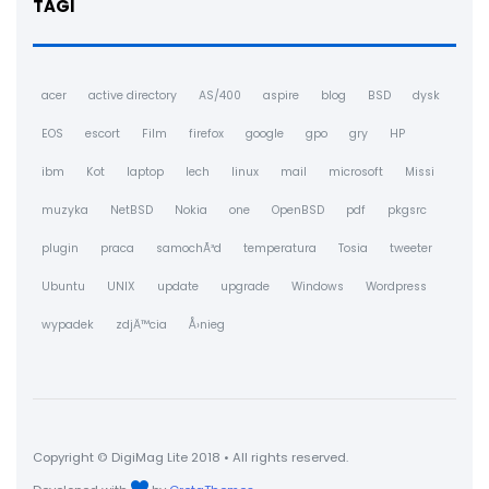
TAGI
acer
active directory
AS/400
aspire
blog
BSD
dysk
EOS
escort
Film
firefox
google
gpo
gry
HP
ibm
Kot
laptop
lech
linux
mail
microsoft
Missi
muzyka
NetBSD
Nokia
one
OpenBSD
pdf
pkgsrc
plugin
praca
samochÃ³d
temperatura
Tosia
tweeter
Ubuntu
UNIX
update
upgrade
Windows
Wordpress
wypadek
zdjÄ™cia
Å›nieg
Copyright © DigiMag Lite 2018 • All rights reserved.