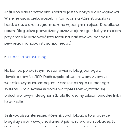
Jeśli posiadasz netbooka Acera to jest to pozycja obowiązkowa.
Wiele newsów, ciekawostek i informacji, na które straaciłbyś
bardzo dużo czasu zgromadzone w jednym miejscu. Dodatkowo
forum. Blog także prowadzony przez znajomego z którym miałem
przyjemność pracować lata temu na państwowej posadzie
pewnego monopolisty sanitarnego :)
5.
Hubertf’s NetBSD Blog
Na koniec po dłuższym zastanowieniu blog jednego z
developerów NetBSD. Dość często aktualizowany z zawsze
wartościowymi informacjami z okolic naszego ulubionego
systemu. Co ciekawe w dobie wordpressów wyróżnia się
oldschool’owym designem (białe tło, czarny tekst, niebieskie linki i
to wszystko :).
Jeśli kogoś zainteresuję, którymś z tych blogów to znaczy że
blogday spełnił swoje zadanie. A jeśli w referarach zobaczę, że