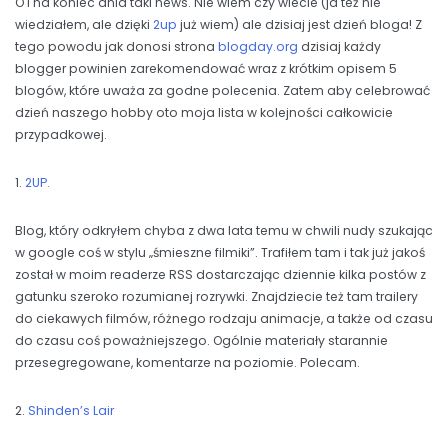
O i na koniec dnia taki news. Nie wiem czy wiecie (ja też nie
wiedziałem, ale dzięki
2up
już wiem) ale dzisiaj jest dzień bloga! Z
tego powodu jak donosi strona
blogday.org
dzisiaj każdy
blogger powinien zarekomendować wraz z krótkim opisem 5
blogów, które uważa za godne polecenia. Zatem aby celebrować
dzień naszego hobby oto moja lista w kolejności całkowicie
przypadkowej.
1.
2UP.
Blog, który odkryłem chyba z dwa lata temu w chwili nudy szukając
w google coś w stylu „śmieszne filmiki”. Trafiłem tam i tak już jakoś
został w moim readerze RSS dostarczając dziennie kilka postów z
gatunku szeroko rozumianej rozrywki. Znajdziecie też tam trailery
do ciekawych filmów, różnego rodzaju animacje, a także od czasu
do czasu coś poważniejszego. Ogólnie materiały starannie
przesegregowane, komentarze na poziomie. Polecam.
2.
Shinden’s Lair