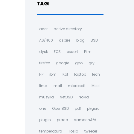
TAGI
acer
active directory
AS/400
aspire
blog
BSD
dysk
EOS
escort
Film
firefox
google
gpo
gry
HP
ibm
Kot
laptop
lech
linux
mail
microsoft
Missi
muzyka
NetBSD
Nokia
one
OpenBSD
pdf
pkgsrc
plugin
praca
samochÃ³d
temperatura
Tosia
tweeter