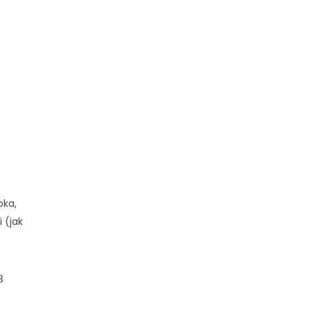
bka,
 (jak
3