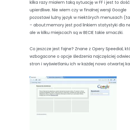
kilka razy miałem taką sytuację w FF i jest to dość
upierdliwe. Nie wiem czy w finalnej wersji Google
pozostawi luźny język w niektórych menusach (tak
– about:memory jest pod linkiem statystyki dla n
ale w kilku miejscach są w BECIE takie smaczki.
Co jeszcze jest fajne? Znane z Opery Speedial, kt
wzbogacone o opcje śledzenia najczęściej odwi
stron i wyświetlaniu ich w każdej nowo otwartej ka