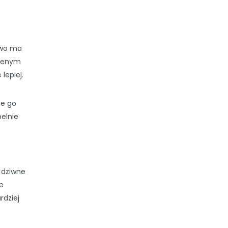
owo ma
 jenym
lepiej.
ie go
elnie
o dziwne
e
rdziej