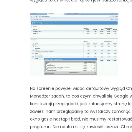
wygląda to dziwnie, ale fajnie i jest bardzo funkcj
Na screenie powyżej widać defaultowy wygląd C
Menedżer zadań, to coś czym chwali się Google 
konstrukcji przeglądarki, jesli załadujemy stronę k
zawiesi nam przeglądarkę to wystarczy zamknąć 
okno gdzie nastąpił błąd, nie musimy restartowa
programu. Nie udało mi się zawiesić jeszcze Chro