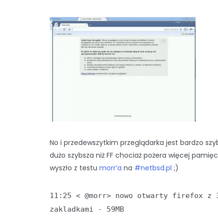
No i przedewszytkim przeglądarka jest bardzo szy
dużo szybsza niż FF chociaż pożera więcej pamięci
wyszło z testu
morr’a
na
#netbsd.pl
;)
11:25 < @morr> nowo otwarty firefox z 
zakladkami - 59MB