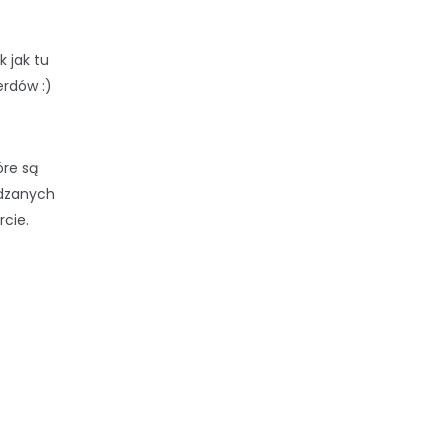
 jak tu
erdów :)
óre są
edzanych
rcie.