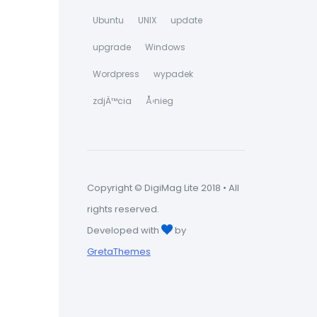
Ubuntu
UNIX
update
upgrade
Windows
Wordpress
wypadek
zdjÄ™cia
Å›nieg
Copyright © DigiMag Lite 2018 • All
rights reserved.
Developed with
by
GretaThemes