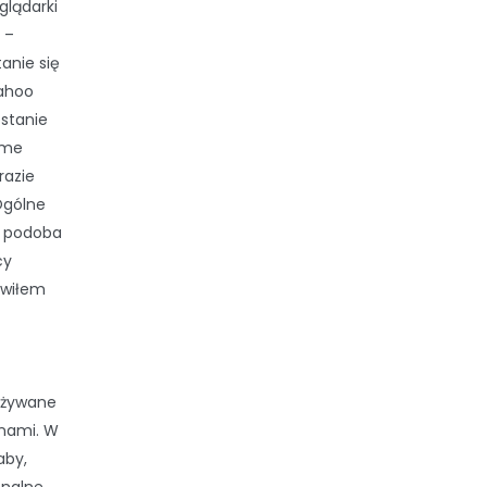
glądarki
 –
anie się
Yahoo
ostanie
ome
razie
Ogólne
m podoba
cy
iwiłem
 używane
onami. W
aby,