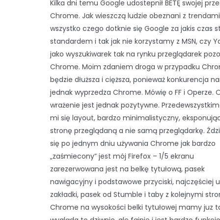
Kilka dni temu Google udostepnił BETĘ swojej prze
Chrome. Jak wieszczą ludzie obeznani z trendami
wszystko czego dotknie się Google za jakis czas st
standardem i tak jak nie korzystamy z MSN, czy 
jako wyszukiwarek tak na rynku przeglądarek poz
Chrome. Moim zdaniem droga w przypadku Chr
będzie dłuższa i cięższa, ponieważ konkurencja na
jednak wyprzedza Chrome. Mówię o FF i Operze. 
wrażenie jest jednak pozytywne. Przedewszystki
mi się layout, bardzo minimalistyczny, eksponują
stronę przeglądaną a nie samą przeglądarkę. Źdz
się po jednym dniu używania Chrome jak bardzo
„zaśmiecony” jest mój Firefox – 1/5 ekranu
zarezerwowana jest na belkę tytułową, pasek
nawigacyjny i podstawowe przyciski, najczęściej
zakładki, pasek od Stumble i taby z kolejnymi str
Chrome na wysokości belki tytułowej mamy juz t