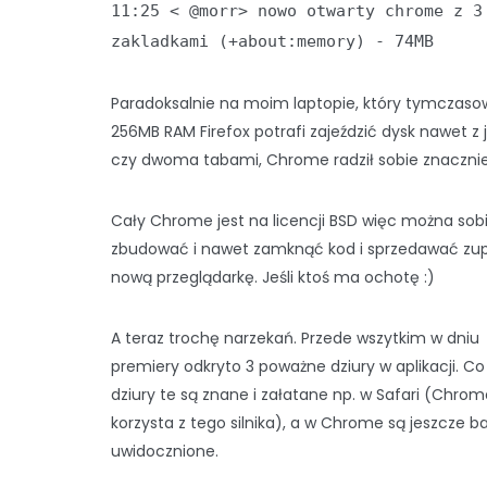
11:25 < @morr> nowo otwarty chrome z 3
zakladkami (+about:memory) - 74MB
Paradoksalnie na moim laptopie, który tymczas
256MB RAM Firefox potrafi zajeździć dysk nawet z
czy dwoma tabami, Chrome radził sobie znacznie 
Cały Chrome jest na licencji BSD więc można sob
zbudować i nawet zamknąć kod i sprzedawać zup
nową przeglądarkę. Jeśli ktoś ma ochotę :)
A teraz trochę narzekań. Przede wszytkim w dniu
premiery odkryto 3 poważne dziury w aplikacji. C
dziury te są znane i załatane np. w Safari (Chrom
korzysta z tego silnika), a w Chrome są jeszcze ba
uwidocznione.