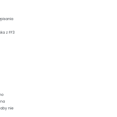
wpisania
ka z FF3
no
 na
aby nie