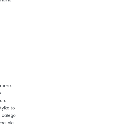
onalne.
hrome.
w
tóra
tylko to
ć całego
me, ale