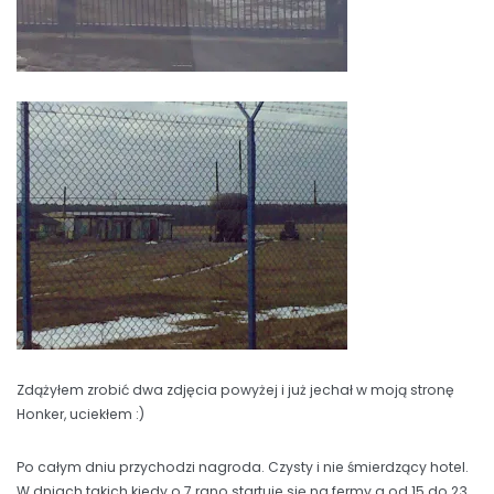
Zdążyłem zrobić dwa zdjęcia powyżej i już jechał w moją stronę
Honker, uciekłem :)
Po całym dniu przychodzi nagroda. Czysty i nie śmierdzący hotel.
W dniach takich kiedy o 7 rano startuje się na fermy a od 15 do 23