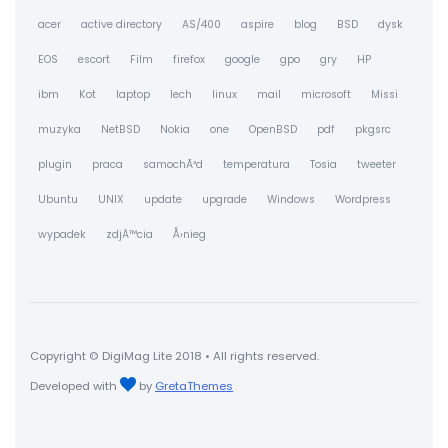
acer
active directory
AS/400
aspire
blog
BSD
dysk
EOS
escort
Film
firefox
google
gpo
gry
HP
ibm
Kot
laptop
lech
linux
mail
microsoft
Missi
muzyka
NetBSD
Nokia
one
OpenBSD
pdf
pkgsrc
plugin
praca
samochÃ³d
temperatura
Tosia
tweeter
Ubuntu
UNIX
update
upgrade
Windows
Wordpress
wypadek
zdjÄ™cia
Å›nieg
Copyright © DigiMag Lite 2018 • All rights reserved.
Developed with
by
GretaThemes