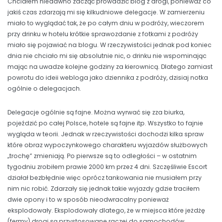
Chciałem niedawno zacząć prowadzić blog z drogi, ponieważ co
jakiś czas zdarzają mi się kilkudniowe delegacje. W zamierzeniu
miało to wyglądać tak, że po całym dniu w podróży, wieczorem
przy drinku w hotelu krótkie sprawozdanie z fotkami z podróży
miało się pojawiać na blogu. W rzeczywistości jednak pod koniec
dnia nie chciało mi się absolutnie nic, o drinku nie wspominając
mając na uwadze kolejne godziny za kierownicą. Dlatego zamiast
powrotu do ideii webloga jako dziennika z podróży, dzisiaj notka
ogólnie o delegacjach.
Delegacje ogólnie są fajne. Można wyrwać się zza biurka,
pojeździć po całej Polsce, hotele są fajne itp. Wszystko to fajnie
wygląda w teorii. Jednak w rzeczywistości dochodzi kilka spraw
które obraz wypoczynkowego charakteru wyjazdów służbowych
„trochę” zmieniają. Po pierwsze są to odległości – w ostatnim
tygodniu zrobiłem prawie 2000 km przez 4 dni. Szczęśliwie Escort
działał bezbłędnie więc oprócz tankowania nie musiałem przy
nim nic robić. Zdarzały się jednak takie wyjazdy gdzie traciłem
dwie opony i to w sposób nieodwracalny ponieważ
eksplodowały. Eksplodowały dlatego, że w miejsca które jeżdżę
(fermy) drogi są przystosowane raczej do samochodów