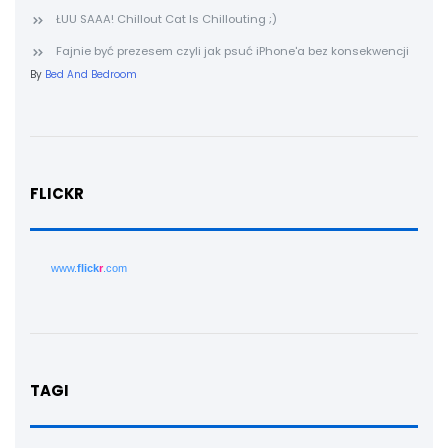
ŁUU SAAA! Chillout Cat Is Chillouting ;)
Fajnie być prezesem czyli jak psuć iPhone'a bez konsekwencji
By
Bed And Bedroom
FLICKR
www.
flick
r
.com
TAGI