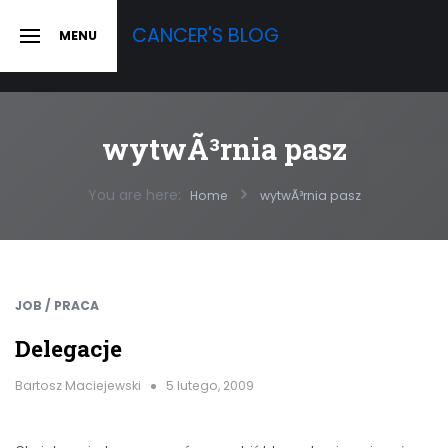
Skip
CANCER'S BLOG
MENU
to
SLIDE
OUT
content
SIDEBAR
wytwÃ³rnia pasz
You are here:
Home
wytwÃ³rnia pasz
JOB / PRACA
Delegacje
Bartosz Maciejewski
5 lutego, 2009