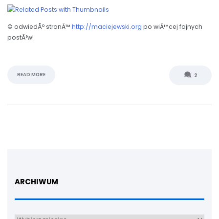
© odwiedÅº stronÄ™
http://maciejewski.org
po wiÄ™cej fajnych
postÃ³w!
READ MORE
2
ARCHIWUM
Archiwum