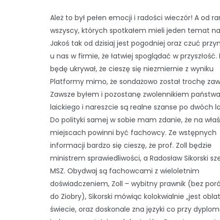
Ależ to był pełen emocji i radości wieczór! A od r
wszyscy, których spotkałem mieli jeden temat na
Jakoś tak od dzisiaj jest pogodniej oraz czuć przy
u nas w firmie, że łatwiej spoglądać w przyszłość. 
będę ukrywał, że cieszę się niezmiernie z wyniku
Platformy mimo, że sondażowo został trochę zaw
Zawsze byłem i pozostanę zwolennikiem państw
laickiego i nareszcie są realne szanse po dwóch l
Do polityki samej w sobie mam zdanie, że na wła
miejscach powinni być fachowcy. Ze wstępnych
informacji bardzo się cieszę, że prof. Zoll będzie
ministrem sprawiedliwości, a Radosław Sikorski s
MSZ. Obydwaj są fachowcami z wieloletnim
doświadczeniem, Zoll – wybitny prawnik (bez po
do Ziobry), Sikorski mówiąc kolokwialnie „jest obla
świecie, oraz doskonale zna języki co przy dyploma