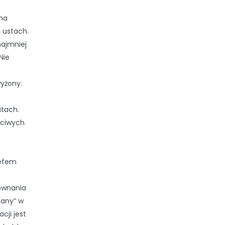
ana
 ustach.
najmniej
Nie
yżony.
a
atach.
ściwych
zefem
równania
tany” w
cji jest