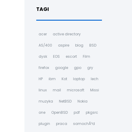
TAGI
acer
active directory
AS/400
aspire
blog
BSD
dysk
EOS
escort
Film
firefox
google
gpo
gry
HP
ibm
Kot
laptop
lech
linux
mail
microsoft
Missi
muzyka
NetBSD
Nokia
one
OpenBSD
pdf
pkgsrc
plugin
praca
samochÃ³d