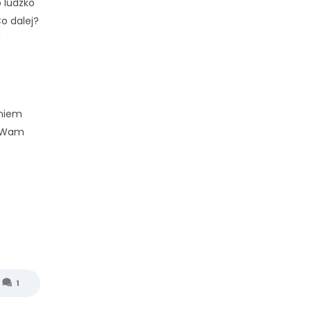
 ludzko
Co dalej?
a
dniem
i Wam
1