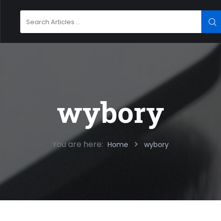
Search
SE
for:
wybory
You are here:
Home
wybory