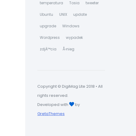
temperatura
Tosia
tweeter
Ubuntu
UNIX
update
upgrade
Windows
Wordpress
wypadek
zdjÄ™cia
Å›nieg
Copyright © DigiMag Lite 2018 • All
rights reserved.
Developed with
by
GretaThemes