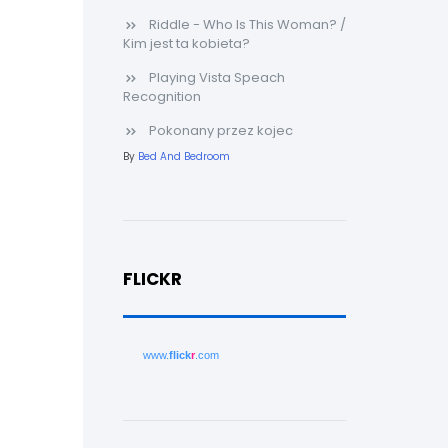
Riddle - Who Is This Woman? /
Kim jest ta kobieta?
Playing Vista Speach
Recognition
Pokonany przez kojec
By
Bed And Bedroom
FLICKR
www.
flick
r
.com