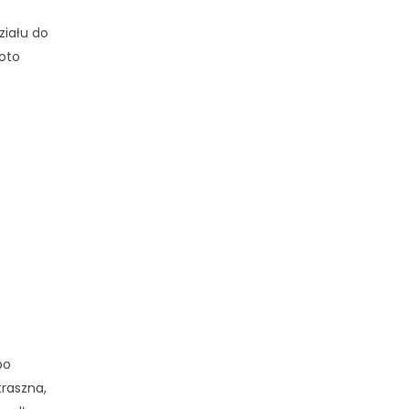
ziału do
 oto
bo
traszna,