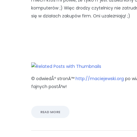
I niech ktoś mi powie, że tylko IT jest uzależniony 
komputerów ;) Więc drodzy czytelnicy nie zatrudn
się w działach zakupów firm. Oni uzależniają! ;)
© odwiedÅº stronÄ™
http://maciejewski.org
po wi
fajnych postÃ³w!
READ MORE