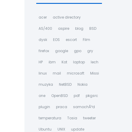
acer
active directory
AS/400
aspire
blog
BSD
dysk
EOS
escort
Film
firefox
google
gpo
gry
HP
ibm
Kot
laptop
lech
linux
mail
microsoft
Missi
muzyka
NetBSD
Nokia
one
OpenBSD
pdf
pkgsrc
plugin
praca
samochÃ³d
temperatura
Tosia
tweeter
Ubuntu
UNIX
update