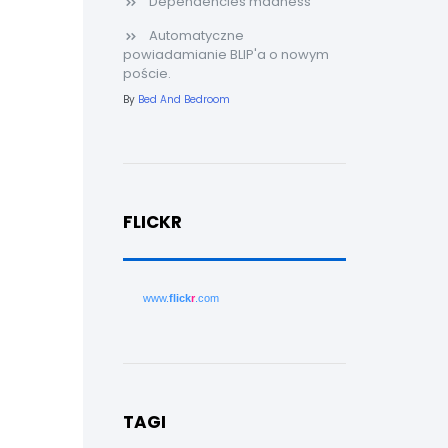
Dependencies madness
Automatyczne
powiadamianie BLIP'a o nowym
poście.
By
Bed And Bedroom
FLICKR
www.
flick
r
.com
TAGI