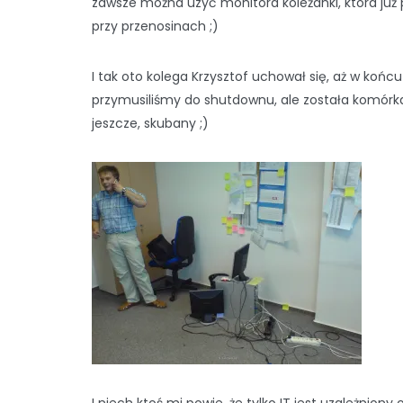
zawsze można uzyć monitora koleżanki, która już
przy przenosinach ;)
I tak oto kolega Krzysztof uchował się, aż w końc
przymusiliśmy do shutdownu, ale została komórk
jeszcze, skubany ;)