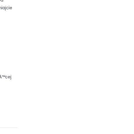
od
iajcie
Ä™cej