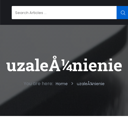
Search
SE
for:
uzaleÅ¼nienie
You are here:
Home
uzaleÅ¼nienie