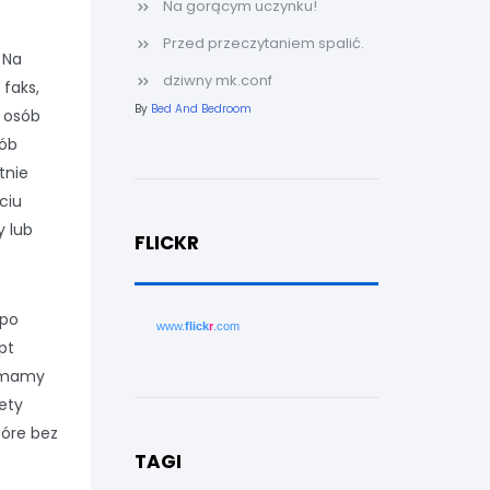
Na gorącym uczynku!
Przed przeczytaniem spalić.
 Na
dziwny mk.conf
faks,
By
Bed And Bedroom
h osób
sób
tnie
ciu
y lub
FLICKR
 po
www.
flick
r
.com
pt
y mamy
tety
tóre bez
TAGI