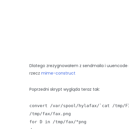
Dlatego zrezygnowałem z sendmaila i uuencode
rzecz
mime-construct
Poprzedni skrypt wygląda teraz tak:
convert /var/spool/hylafax/`cat /tmp/F
/tmp/fax/fax.png
for D in /tmp/fax/*png