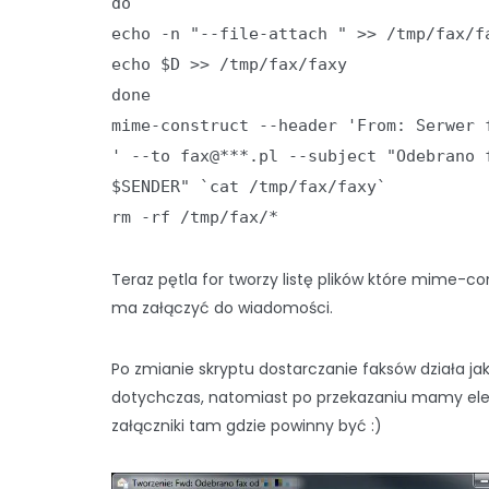
do
echo -n "--file-attach " >> /tmp/fax/f
echo $D >> /tmp/fax/faxy
done
mime-construct --header 'From: Serwer 
' --to fax@***.pl --subject "Odebrano 
$SENDER" `cat /tmp/fax/faxy`
rm -rf /tmp/fax/*
Teraz pętla for tworzy listę plików które mime-co
ma załączyć do wiadomości.
Po zmianie skryptu dostarczanie faksów działa ja
dotychczas, natomiast po przekazaniu mamy el
załączniki tam gdzie powinny być :)