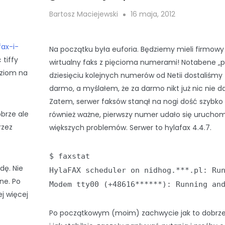
Bartosz Maciejewski
16 maja, 2012
fax-i-
Na początku była euforia. Będziemy mieli firmowy
 tiffy
wirtualny faks z pięcioma numerami! Notabene „
dziom na
dziesięciu kolejnych numerów od Netii dostaliśmy
darmo, a myślałem, że za darmo nikt już nic nie da
Zatem, serwer faksów stanął na nogi dość szybko 
brze ale
również ważne, pierwszy numer udało się uruchom
rzez
większych problemów. Serwer to hylafax 4.4.7.
$ faxstat
dę. Nie
HylaFAX scheduler on nidhog.***.pl: Ru
ne. Po
Modem tty00 (+48616******): Running an
j więcej
Po początkowym (moim) zachwycie jak to dobrze