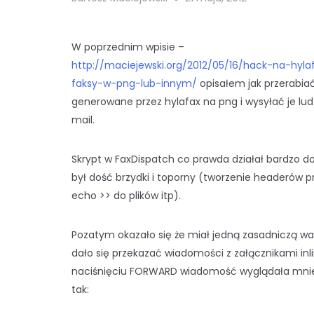
W poprzednim wpisie –
http://maciejewski.org/2012/05/16/hack-na-hyla
faksy-w-png-lub-innym/
opisałem jak przerabiać
generowane przez hylafax na png i wysyłać je lu
mail.
Skrypt w FaxDispatch co prawda działał bardzo do
był dość brzydki i toporny (tworzenie headerów p
echo >> do plików itp).
Pozatym okazało się że miał jedną zasadniczą wa
dało się przekazać wiadomości z załącznikami inli
naciśnięciu FORWARD wiadomość wyglądała mnie
tak: