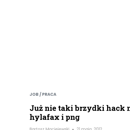
JOB / PRACA
Już nie taki brzydki hack 
hylafax i png
Bartosz Maciejewski
21 maja, 2012