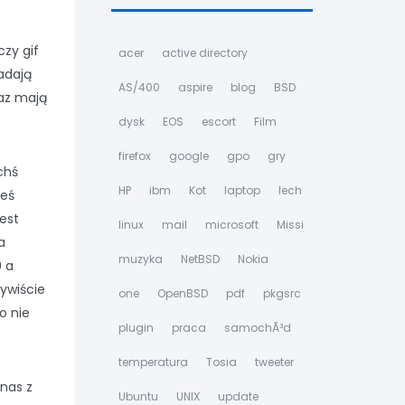
czy gif
acer
active directory
adają
AS/400
aspire
blog
BSD
az mają
dysk
EOS
escort
Film
firefox
google
gpo
gry
chś
HP
ibm
Kot
laptop
lech
ieś
est
linux
mail
microsoft
Missi
a
muzyka
NetBSD
Nokia
 a
zywiście
one
OpenBSD
pdf
pkgsrc
o nie
plugin
praca
samochÃ³d
temperatura
Tosia
tweeter
 nas z
Ubuntu
UNIX
update