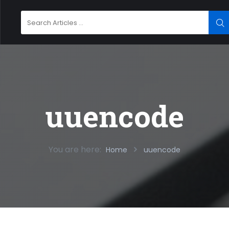
Search
SE
for:
uuencode
You are here:
Home
uuencode