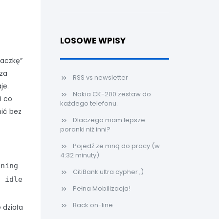
LOSOWE WPISY
paczkę”
 za
RSS vs newsletter
je.
Nokia CK-200 zestaw do
i co
każdego telefonu.
ić bez
Dlaczego mam lepsze
poranki niż inni?
Pojedź ze mną do pracy (w
4:32 minuty)
nning
CitiBank ultra cypher ;)
d idle
Pełna Mobilizacja!
Back on-line.
 działa