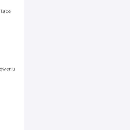
place
rawieniu