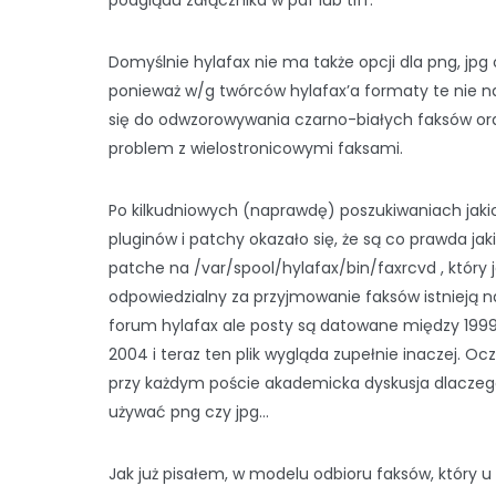
podglądu załącznika w pdf lub tiff.
Domyślnie hylafax nie ma także opcji dla png, jpg 
ponieważ w/g twórców hylafax’a formaty te nie n
się do odwzorowywania czarno-białych faksów or
problem z wielostronicowymi faksami.
Po kilkudniowych (naprawdę) poszukiwaniach jaki
pluginów i patchy okazało się, że są co prawda jak
patche na /var/spool/hylafax/bin/faxrcvd , który j
odpowiedzialny za przyjmowanie faksów istnieją n
forum hylafax ale posty są datowane między 1999
2004 i teraz ten plik wygląda zupełnie inaczej. Oc
przy każdym poście akademicka dyskusja dlaczeg
używać png czy jpg…
Jak już pisałem, w modelu odbioru faksów, który u