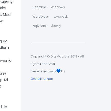
stajemy
upgrade
Windows
faks
u. Musi
Wordpress
wypadek
ów
zdjÄ™cia
Å›nieg
g do
zedłem
Copyright © DigiMag Lite 2018 • All
wywania
rights reserved.
Developed with
by
przy
GretaThemes
p. Mi
z
side