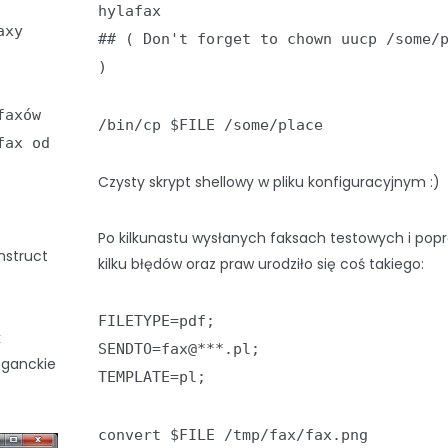
hylafax
axy
## ( Don't forget to chown uucp /some/
)
faxów
/bin/cp $FILE /some/place
fax od
Czysty skrypt shellowy w pliku konfiguracyjnym :)
Po kilkunastu wysłanych faksach testowych i pop
nstruct
kilku błędów oraz praw urodziło się coś takiego:
FILETYPE=pdf;
k
SENDTO=fax@***.pl;
eganckie
TEMPLATE=pl;
convert $FILE /tmp/fax/fax.png