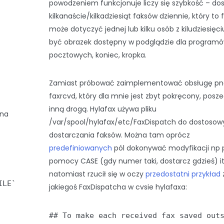
powodzeniem funkcjonuje liczy się szybkość – do
kilkanaście/kilkadziesiąt faksów dziennie, który to 
może dotyczyć jednej lub kilku osób z kiludziesięci
być obrazek dostępny w podglądzie dla program
pocztowych, koniec, kropka.
Zamiast próbować zaimplementować obsługę pn
faxrcvd, który dla mnie jest zbyt pokręcony, pos
inną drogą. Hylafax używa pliku
 na
/var/spool/hylafax/etc/FaxDispatch do dostoso
dostarczania faksów. Można tam oprócz
predefiniowanych
pól dokonywać modyfikacji np 
pomocy CASE (gdy numer taki, dostarcz gdzieś) it
natomiast rzucił się w oczy
przedostatni przykład
ILE`
jakiegoś FaxDispatcha w cvsie hylafaxa:
## To make each received fax saved out