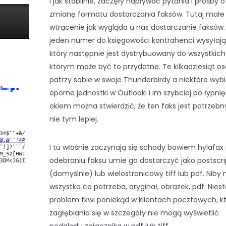
i jak stabilnie, zaczęły napływać pytania i prośby o
zmianę formatu dostarczania faksów. Tutaj małe
wtrącenie jak wygląda u nas dostarczanie faksów.
jeden numer do księgowości kontrahenci wysyłają 
który następnie jest dystrybuowany do wszystkic
którym może być to przydatne. Te kilkadziesiąt o
patrzy sobie w swoje Thunderbirdy a niektóre wybi
oporne jednostki w Outlooki i im szybciej po łypnię
okiem można stwierdzić, że ten faks jest potrzebn
nie tym lepiej.
I tu właśnie zaczynają się schody bowiem hylafax
odebraniu faksu umie go dostarczyć jako postscri
(domyślnie) lub wielostronicowy tiff lub pdf. Nib
wszystko co potrzeba, oryginał, obrazek, pdf. Nies
problem tkwi poniekąd w klientach pocztowych, k
zagłębiania się w szczegóły nie mogą wyświetlić