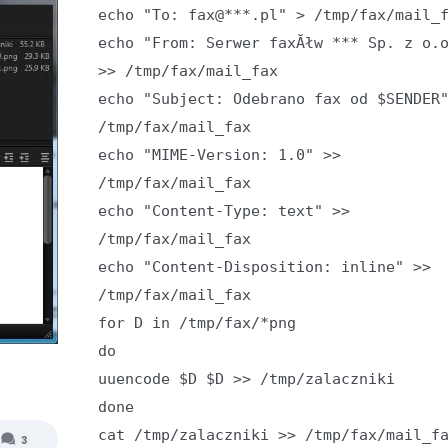
echo "To: fax@***.pl" > /tmp/fax/mail_
echo "From: Serwer faxĂłw *** Sp. z o.
>> /tmp/fax/mail_fax
echo "Subject: Odebrano fax od $SENDER
/tmp/fax/mail_fax
echo "MIME-Version: 1.0" >>
/tmp/fax/mail_fax
echo "Content-Type: text" >>
/tmp/fax/mail_fax
echo "Content-Disposition: inline" >>
/tmp/fax/mail_fax
for D in /tmp/fax/*png
do
uuencode $D $D >> /tmp/zalaczniki
done
cat /tmp/zalaczniki >> /tmp/fax/mail_f
3