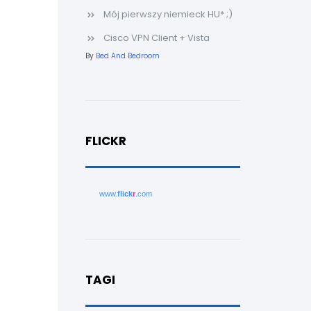
Mój pierwszy niemieck HU* ;)
Cisco VPN Client + Vista
By
Bed And Bedroom
FLICKR
www.
flick
r
.com
TAGI