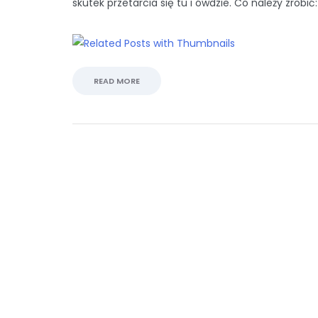
skutek przetarcia się tu i ówdzie. Co należy zrobić:
READ MORE