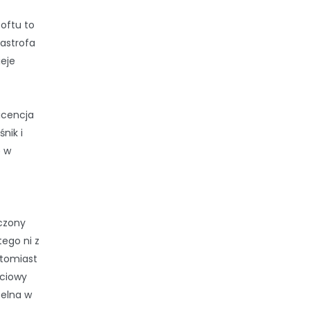
softu to
tastrofa
ieje
licencja
nik i
ę w
czony
tego ni z
atomiast
eciowy
telna w