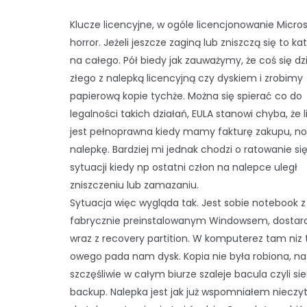
Klucze licencyjne, w ogóle licencjonowanie Micro
horror. Jeżeli jeszcze zaginą lub zniszczą się to ka
na całego. Pół biedy jak zauważymy, że coś się dz
złego z nalepką licencyjną czy dyskiem i zrobimy
papierową kopie tychże. Można się spierać co do
legalności takich działań, EULA stanowi chyba, że 
jest pełnoprawna kiedy mamy fakturę zakupu, noś
nalepkę. Bardziej mi jednak chodzi o ratowanie si
sytuacji kiedy np ostatni człon na nalepce uległ
zniszczeniu lub zamazaniu.
Sytuacja więc wygląda tak. Jest sobie notebook z
fabrycznie preinstalowanym Windowsem, dostar
wraz z recovery partition. W komputerez tam niz 
owego pada nam dysk. Kopia nie była robiona, n
szczęśliwie w całym biurze szaleje bacula czyli si
backup. Nalepka jest jak już wspomniałem nieczy