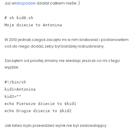
Już w
listopadzie
działał całkiem nieźle :)
# sh kid0.sh
Moje dziecie to Antonina
W 2010 jednak czegoś zaczęło mi w nim brakować i postanowiłem
coś do niego dodać, żeby był bardziej rozbudowany.
Zacząłem od prostej zmiany nie wiedząc jeszcze co mi z tego
wyjdzie:
#!/bin/sh
kid1=Antonina
kid2=""
echo Pierwsze dziecie to $kid1
echo Drugie dziecie to $kid2
Jak łatwo było przewidzieć wynik nie był zadowalający: