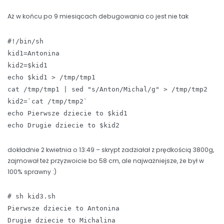
Aż w końcu po 9 miesiącach debugowania co jest nie tak
#!/bin/sh
kid1=Antonina
kid2=$kid1
echo $kid1 > /tmp/tmp1
cat /tmp/tmp1 | sed "s/Anton/Michal/g" > /tmp/tmp2
kid2=`cat /tmp/tmp2`
echo Pierwsze dziecie to $kid1
echo Drugie dziecie to $kid2
dokładnie 2 kwietnia o 13:49 – skrypt zadziałał z prędkością 3800g,
zajmował też przyzwoicie bo 58 cm, ale najważniejsze, że był w
100% sprawny :)
# sh kid3.sh
Pierwsze dziecie to Antonina
Drugie dziecie to Michalina