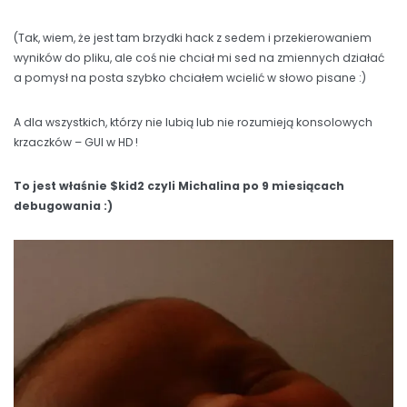
(Tak, wiem, że jest tam brzydki hack z sedem i przekierowaniem
wyników do pliku, ale coś nie chciał mi sed na zmiennych działać
a pomysł na posta szybko chciałem wcielić w słowo pisane :)
A dla wszystkich, którzy nie lubią lub nie rozumieją konsolowych
krzaczków – GUI w HD !
To jest właśnie $kid2 czyli Michalina po 9 miesiącach
debugowania :)