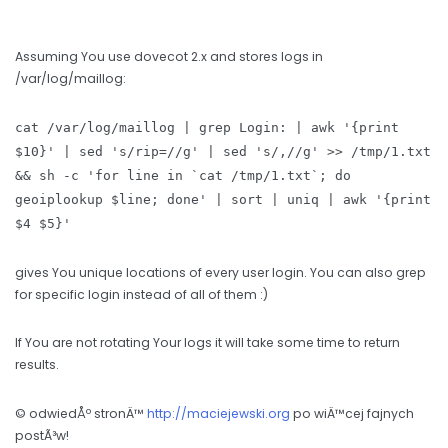
Assuming You use dovecot 2.x and stores logs in
/var/log/maillog:
cat /var/log/maillog | grep Login: | awk '{print
$10}' | sed 's/rip=//g' | sed 's/,//g' >> /tmp/1.txt
&& sh -c 'for line in `cat /tmp/1.txt`; do
geoiplookup $line; done' | sort | uniq | awk '{print
$4 $5}'
gives You unique locations of every user login. You can also grep
for specific login instead of all of them :)
If You are not rotating Your logs it will take some time to return
results.
© odwiedÅº stronÄ™
http://maciejewski.org
po wiÄ™cej fajnych
postÃ³w!