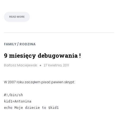
READ MORE
FAMILY / RODZINA
9 miesięcy debugowania !
Bartosz Maciejewski
27 kwietnia, 2011
W 2007 roku zacząłem pisać pewien skrypt:
#!/bin/sh
kid1=Antonina
echo Moje dziecie to $kid1