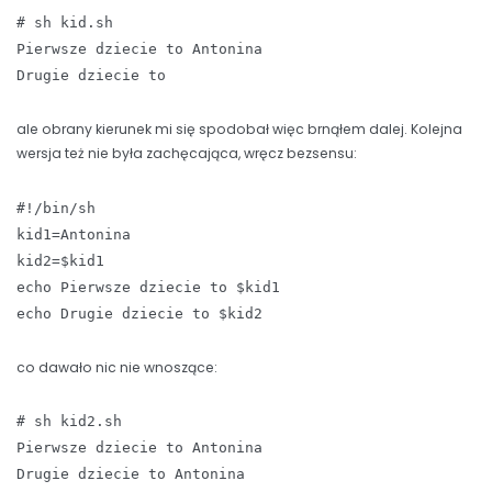
# sh kid.sh
Pierwsze dziecie to Antonina
Drugie dziecie to
ale obrany kierunek mi się spodobał więc brnąłem dalej. Kolejna
wersja też nie była zachęcająca, wręcz bezsensu:
#!/bin/sh
kid1=Antonina
kid2=$kid1
echo Pierwsze dziecie to $kid1
echo Drugie dziecie to $kid2
co dawało nic nie wnoszące:
# sh kid2.sh
Pierwsze dziecie to Antonina
Drugie dziecie to Antonina