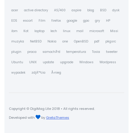
acer
active directory
AS/400
aspire
blog
BSD
dysk
EOS
escort
Film
firefox
google
gpo
gry
HP
ibm
Kot
laptop
lech
linux
mail
microsoft
Missi
muzyka
NetBSD
Nokia
one
OpenBSD
pdf
pkgsrc
plugin
praca
samochÃ³d
temperatura
Tosia
tweeter
Ubuntu
UNIX
update
upgrade
Windows
Wordpress
wypadek
zdjÄ™cia
Å›nieg
Copyright © DigiMag Lite 2018 • All rights reserved.
Developed with
by
GretaThemes