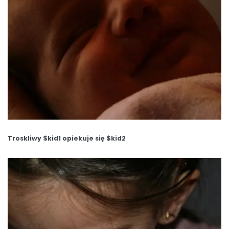
Troskliwy $kid1 opiekuje się $kid2