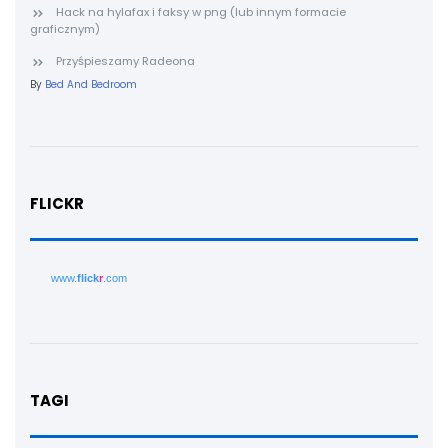
Hack na hylafax i faksy w png (lub innym formacie
graficznym)
Przyśpieszamy Radeona
By
Bed And Bedroom
FLICKR
www.
flick
r
.com
TAGI