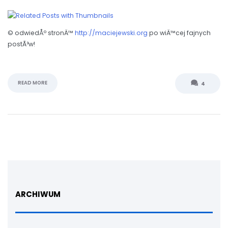
© odwiedÅº stronÄ™
http://maciejewski.org
po wiÄ™cej fajnych
postÃ³w!
READ MORE
4
ARCHIWUM