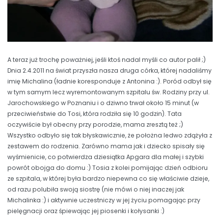
A teraz już trochę poważniej, jeśli ktoś nadal myśli co autor palił ;)
Dnia 2.4.2011 na świat przyszła nasza druga córka, której nadaliśmy
imię Michalina (ładnie koresponduje z Antonina :). Poród odbył się
w tym samym lecz wyremontowanym szpitalu św. Rodziny przy ul.
Jarochowskiego w Poznaniu i o dziwno trwał około 15 minut (w
przeciwieństwie do Tosi, która rodziła się 10 godzin). Tata
oczywiście był obecny przy porodzie, mama zresztą też ;)
Wszystko odbyło się tak błyskawicznie, że położna ledwo zdążyła z
zestawem do rodzenia. Zarówno mama jak i dziecko spisały się
wyśmienicie, co potwierdza dziesiątka Apgara dla małej i szybki
powrót obojga do domu :) Tosia z kolei pomijając dzień odbioru
ze szpitala, w której była bardzo niepewna co się właściwie dzieje,
od razu polubiła swoją siostrę (nie mówi o niej inaczej jak
Michalinka :) i aktywnie uczestniczy w jej życiu pomagając przy
pielęgnacji oraz śpiewając jej piosenki i kołysanki :)