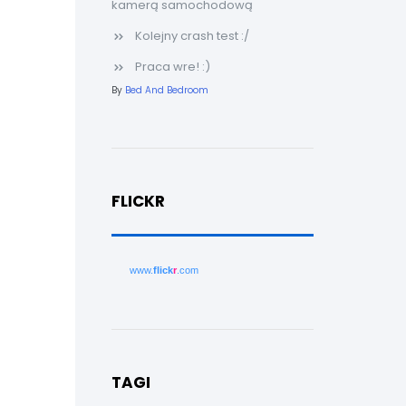
kamerą samochodową
Kolejny crash test :/
Praca wre! :)
By
Bed And Bedroom
FLICKR
www.
flick
r
.com
TAGI