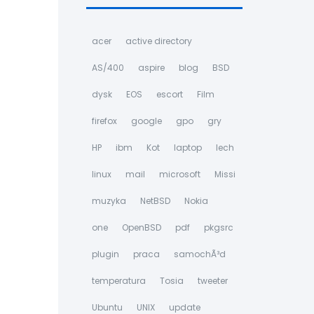
acer
active directory
AS/400
aspire
blog
BSD
dysk
EOS
escort
Film
firefox
google
gpo
gry
HP
ibm
Kot
laptop
lech
linux
mail
microsoft
Missi
muzyka
NetBSD
Nokia
one
OpenBSD
pdf
pkgsrc
plugin
praca
samochÃ³d
temperatura
Tosia
tweeter
Ubuntu
UNIX
update