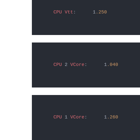
CPU
Vtt
:      1
.250
CPU
 2 
VCore
:      1
.040
CPU
 1 
VCore
:      1
.260