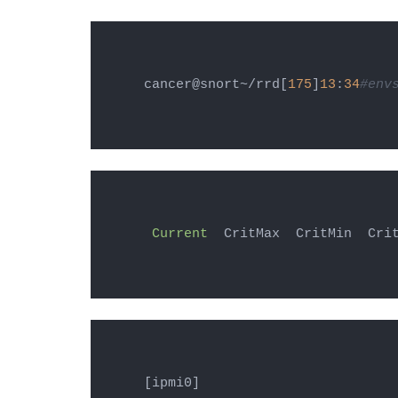
cancer@snort~/rrd[
175
]
13
:
34
#env
Current
  CritMax  CritMin  Cri
[ipmi0]