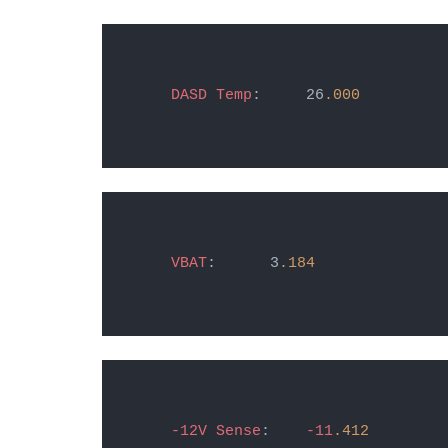
DASD
Temp
:     26
.000
VBAT
:      3
.184
-12V
Sense
:    
-11
.412