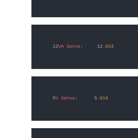
 12
VA
Sense
:     12
.033
 5
V
Sense
:      5
.018