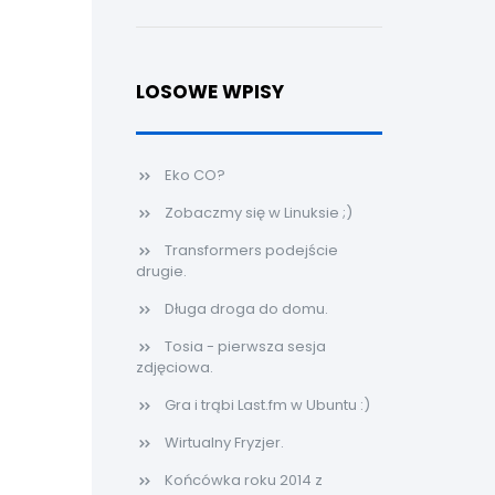
LOSOWE WPISY
Eko CO?
Zobaczmy się w Linuksie ;)
Transformers podejście
drugie.
Długa droga do domu.
Tosia - pierwsza sesja
zdjęciowa.
Gra i trąbi Last.fm w Ubuntu :)
Wirtualny Fryzjer.
Końcówka roku 2014 z