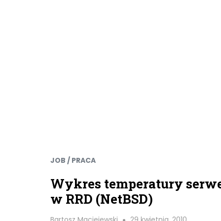
JOB / PRACA
Wykres temperatury serw
w RRD (NetBSD)
Bartosz Maciejewski
29 kwietnia, 2010