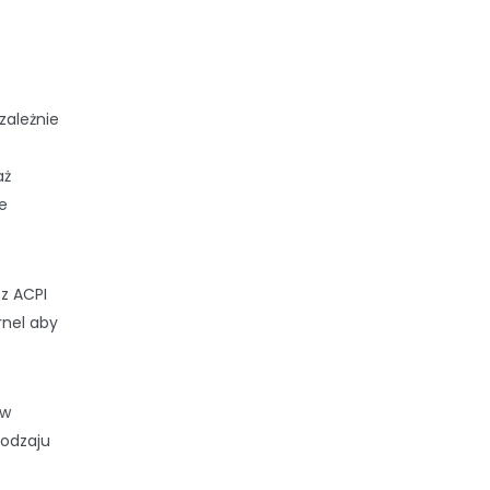
zależnie
aż
e
z ACPI
rnel aby
 w
rodzaju