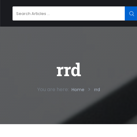
Search
SE
for:
rrd
You are here:
Home
rrd