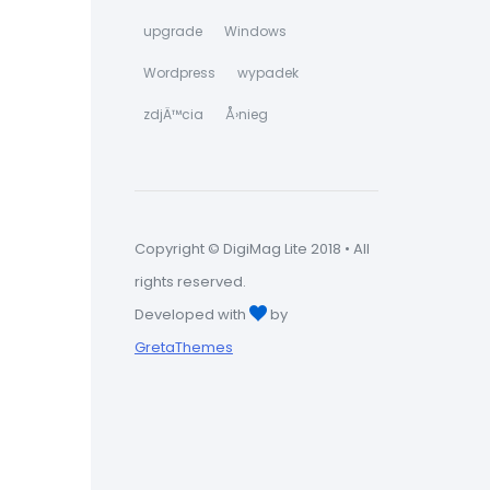
upgrade
Windows
Wordpress
wypadek
zdjÄ™cia
Å›nieg
Copyright © DigiMag Lite 2018 • All
rights reserved.
Developed with
by
GretaThemes