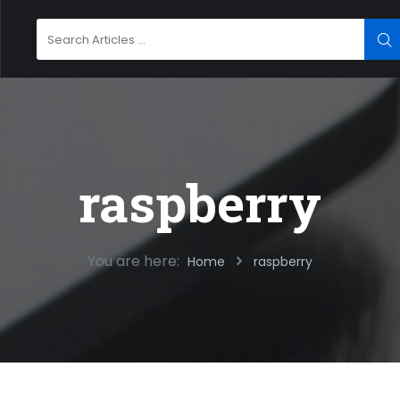
Search
SE
for:
raspberry
You are here:
Home
raspberry