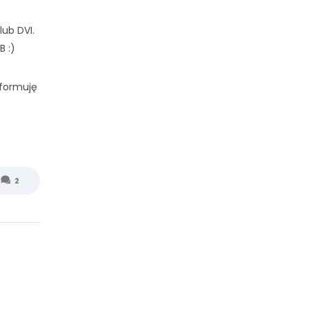
lub DVI.
 :)
nformuję
2