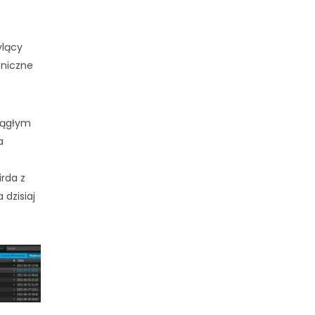
ylący
chniczne
ciągłym
a
irda z
 dzisiaj