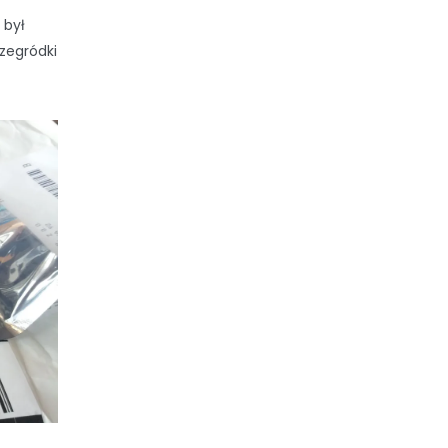
 był
rzegródki