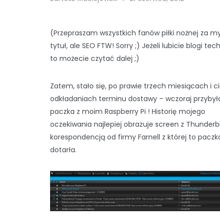
(Przepraszam wszystkich fanów piłki nożnej za m
tytuł, ale SEO FTW! Sorry ;) Jeżeli lubicie blogi te
to możecie czytać dalej ;)
Zatem, stało się, po prawie trzech miesiącach i 
odkładaniach terminu dostawy – wczoraj przybył
paczka z moim Raspberry Pi ! Historię mojego
oczekiwania najlepiej obrazuje screen z Thunderb
korespondencją od firmy Farnell z której to paczka
dotarła.