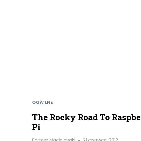
OGÃ³LNE
The Rocky Road To Raspbe
Pi
Bartosz Maciejewski
21 czerwca, 2012