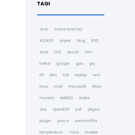
TAGI
acer
active directory
AS/400
aspire
blog
BSD
dysk
EOS
escort
Film
firefox
google
gpo
gry
HP
ibm
Kot
laptop
lech
linux
mail
microsoft
Missi
muzyka
NetBSD
Nokia
one
OpenBSD
pdf
pkgsrc
plugin
praca
samochÃ³d
temperatura
Tosia
tweeter