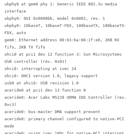
ukphy0 at gem0 phy 1: Generic IEEE 802.3u media
interface
ukphy0: OUI 0x0008bb, model 0x0002, rev. 1
ukphy0: 10baseT, 10baseT-FDX, 100baseTX, 100baseTX-
FDX, auto
gem0: Ethernet address 00:03:ba:06:1f:e0, 2KB RX
fifo, 2KB TX fifo
ohci0 at pci1 dev 12 function 3: Sun Microsystems
USB controller (rev. 0x01)
ohci0: interrupting at ivec 24
ohci0: OHCI version 1.0, legacy support
usb0 at ohci0: USB revision 1.0
aceride0 at pci1 dev 13 function 0
aceride0: Acer Labs M5229 UDMA IDE Controller (rev.
0xc3)
aceride0: bus-master DMA support present
aceride0: primary channel configured to native-PCI
mode
aceride0: using ivec 180c for native-PCI interrupt