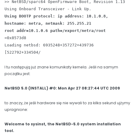
>> NetBSD/sparc64 OpenFirmware Boot, Revision 1.13
Using Onboard Transceiver - Link Up.
Using BOOTP protocol: ip address: 10.1.0.8,
hostname: netra, netmask: 255.255.21
root addr=10.1.0.6 path=/export/netra/root
=0x8573d8
Loading netbsd: 6935248+357272+439736
[522792+334504/
I tu następują już znane komunikaty kernela. Jeśli na samym
początku jest:
NetBSD 5.0 (INSTALL) #0: Mon Apr 27 08:27:44 UTC 2009
to znaczy, że jeśli hardware się nie wywali to za kilka sekund ujżymy
upragnione:
Welcome to sysinst, the NetBSD-5.0 system installation
tool.