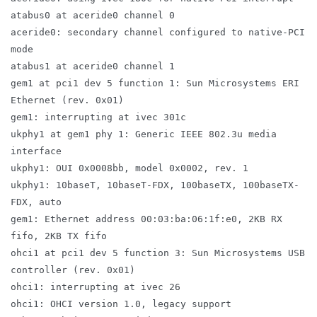
atabus0 at aceride0 channel 0
aceride0: secondary channel configured to native-PCI
mode
atabus1 at aceride0 channel 1
gem1 at pci1 dev 5 function 1: Sun Microsystems ERI
Ethernet (rev. 0x01)
gem1: interrupting at ivec 301c
ukphy1 at gem1 phy 1: Generic IEEE 802.3u media
interface
ukphy1: OUI 0x0008bb, model 0x0002, rev. 1
ukphy1: 10baseT, 10baseT-FDX, 100baseTX, 100baseTX-
FDX, auto
gem1: Ethernet address 00:03:ba:06:1f:e0, 2KB RX
fifo, 2KB TX fifo
ohci1 at pci1 dev 5 function 3: Sun Microsystems USB
controller (rev. 0x01)
ohci1: interrupting at ivec 26
ohci1: OHCI version 1.0, legacy support