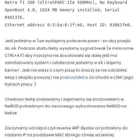
Netra T1 200 (UltraSPARC-IIe 500MHz), No Keyboard
OpenBoot 4.0, 1024 MB memory installed, Serial
#401376.
Ethernet address 0:3:ba:6:1f:e0, Host ID: 83061fe0.
Jeśli jesteśmy w
wydajemy polecenie
aby przejść
lom
power-on
do
. Podczas startu Netry wysyłamy sygnał break (w minicomie
ok
CTRL+A
F) aby maszyna nie zbootowała się dalej jeśli ma
zainstalowany system i ostatecznie jesteśmy w
i dajemy
ok
. Jeśli nie wiesz o czym piszę to znaczy że nie odrobiłeś
banner
lekcji z akapitu powyżej i nie
przeczytałeś
o co chodzi w LOM i jego
trybach pracy :)
Chwilowo Netrę zostawiamy i zajemiemy się środowiskiem w
NetBSD potrzebnym do sieciowego wybootowania NetBSD na
Netrze.
Zaczynamy od rarpd czyli reverse ARP. Będzie on potrzebny do
nadania IP na podstawie MAC którego chwilę wcześniej