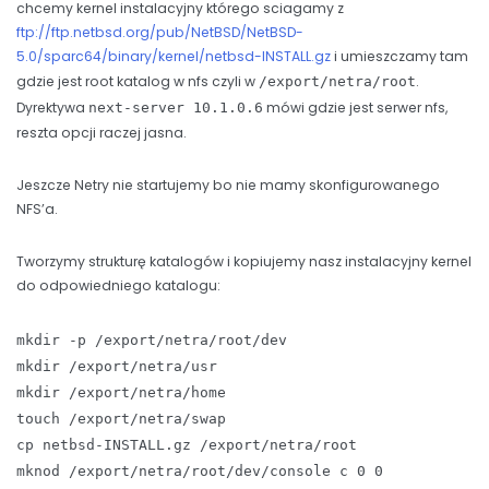
chcemy kernel instalacyjny którego sciagamy z
ftp://ftp.netbsd.org/pub/NetBSD/NetBSD-
5.0/sparc64/binary/kernel/netbsd-INSTALL.gz
i umieszczamy tam
gdzie jest root katalog w nfs czyli w
.
/export/netra/root
Dyrektywa
mówi gdzie jest serwer nfs,
next-server 10.1.0.6
reszta opcji raczej jasna.
Jeszcze Netry nie startujemy bo nie mamy skonfigurowanego
NFS’a.
Tworzymy strukturę katalogów i kopiujemy nasz instalacyjny kernel
do odpowiedniego katalogu:
mkdir -p /export/netra/root/dev
mkdir /export/netra/usr
mkdir /export/netra/home
touch /export/netra/swap
cp netbsd-INSTALL.gz /export/netra/root
mknod /export/netra/root/dev/console c 0 0