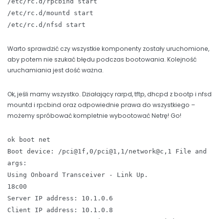
/etc/rc.d/rpcbind start
/etc/rc.d/mountd start
/etc/rc.d/nfsd start
Warto sprawdzić czy wszystkie komponenty zostały uruchomione,
aby potem nie szukać błędu podczas bootowania. Kolejność
uruchamiania jest dość ważna.
Ok, jeśli mamy wszystko. Działający rarpd, tftp, dhcpd z bootp i nfsd
mountd i rpcbind oraz odpowiednie prawa do wszystkiego –
możemy spróbować kompletnie wybootować Netrę! Go!
ok boot net
Boot device: /pci@1f,0/pci@1,1/network@c,1 File and
args:
Using Onboard Transceiver - Link Up.
18c00
Server IP address: 10.1.0.6
Client IP address: 10.1.0.8