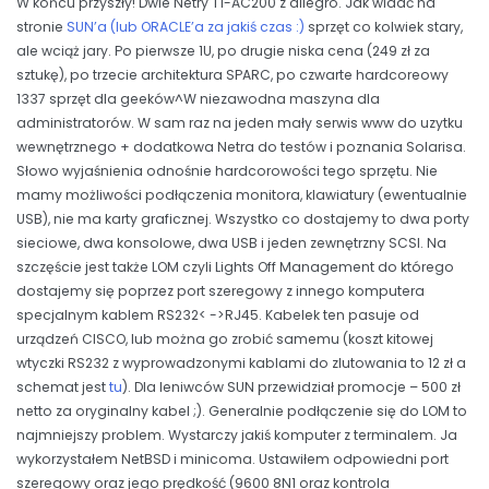
W końcu przyszły! Dwie Netry T1-AC200 z allegro. Jak widać na
stronie
SUN’a (lub ORACLE’a za jakiś czas :)
sprzęt co kolwiek stary,
ale wciąż jary. Po pierwsze 1U, po drugie niska cena (249 zł za
sztukę), po trzecie architektura SPARC, po czwarte hardcoreowy
1337 sprzęt dla geeków^W niezawodna maszyna dla
administratorów. W sam raz na jeden mały serwis www do uzytku
wewnętrznego + dodatkowa Netra do testów i poznania Solarisa.
Słowo wyjaśnienia odnośnie hardcorowości tego sprzętu. Nie
mamy możliwości podłączenia monitora, klawiatury (ewentualnie
USB), nie ma karty graficznej. Wszystko co dostajemy to dwa porty
sieciowe, dwa konsolowe, dwa USB i jeden zewnętrzny SCSI. Na
szczęście jest także LOM czyli Lights Off Management do którego
dostajemy się poprzez port szeregowy z innego komputera
specjalnym kablem RS232< ->RJ45. Kabelek ten pasuje od
urządzeń CISCO, lub można go zrobić samemu (koszt kitowej
wtyczki RS232 z wyprowadzonymi kablami do zlutowania to 12 zł a
schemat jest
tu
). Dla leniwców SUN przewidział promocje – 500 zł
netto za oryginalny kabel ;). Generalnie podłączenie się do LOM to
najmniejszy problem. Wystarczy jakiś komputer z terminalem. Ja
wykorzystałem NetBSD i minicoma. Ustawiłem odpowiedni port
szeregowy oraz jego prędkość (9600 8N1 oraz kontrola