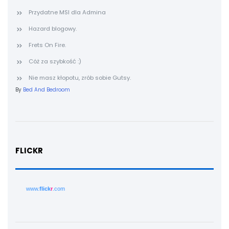
Przydatne MSI dla Admina
Hazard blogowy.
Frets On Fire.
Cóż za szybkość :)
Nie masz kłopotu, zrób sobie Gutsy.
By
Bed And Bedroom
FLICKR
www.
flick
r
.com