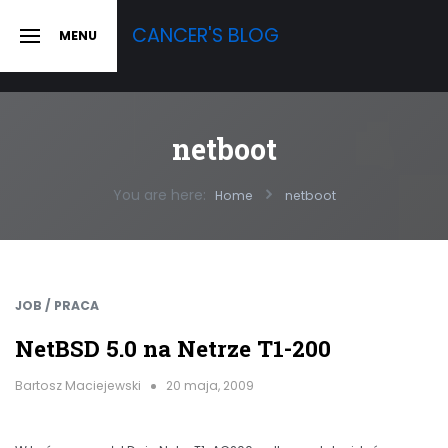
Skip
CANCER'S BLOG
MENU
to
SLIDE
OUT
content
SIDEBAR
netboot
You are here:
Home
netboot
JOB / PRACA
NetBSD 5.0 na Netrze T1-200
Bartosz Maciejewski
20 maja, 2009