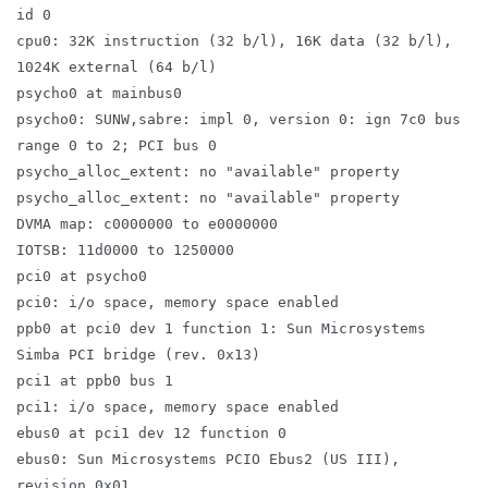
id 0
cpu0: 32K instruction (32 b/l), 16K data (32 b/l),
1024K external (64 b/l)
psycho0 at mainbus0
psycho0: SUNW,sabre: impl 0, version 0: ign 7c0 bus
range 0 to 2; PCI bus 0
psycho_alloc_extent: no "available" property
psycho_alloc_extent: no "available" property
DVMA map: c0000000 to e0000000
IOTSB: 11d0000 to 1250000
pci0 at psycho0
pci0: i/o space, memory space enabled
ppb0 at pci0 dev 1 function 1: Sun Microsystems
Simba PCI bridge (rev. 0x13)
pci1 at ppb0 bus 1
pci1: i/o space, memory space enabled
ebus0 at pci1 dev 12 function 0
ebus0: Sun Microsystems PCIO Ebus2 (US III),
revision 0x01