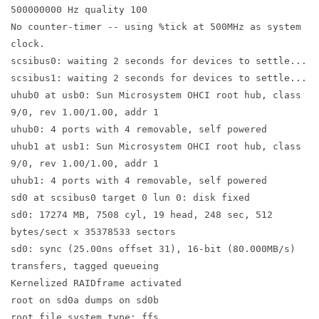
500000000 Hz quality 100
No counter-timer -- using %tick at 500MHz as system
clock.
scsibus0: waiting 2 seconds for devices to settle...
scsibus1: waiting 2 seconds for devices to settle...
uhub0 at usb0: Sun Microsystem OHCI root hub, class
9/0, rev 1.00/1.00, addr 1
uhub0: 4 ports with 4 removable, self powered
uhub1 at usb1: Sun Microsystem OHCI root hub, class
9/0, rev 1.00/1.00, addr 1
uhub1: 4 ports with 4 removable, self powered
sd0 at scsibus0 target 0 lun 0:
disk fixed
sd0: 17274 MB, 7508 cyl, 19 head, 248 sec, 512
bytes/sect x 35378533 sectors
sd0: sync (25.00ns offset 31), 16-bit (80.000MB/s)
transfers, tagged queueing
Kernelized RAIDframe activated
root on sd0a dumps on sd0b
root file system type: ffs