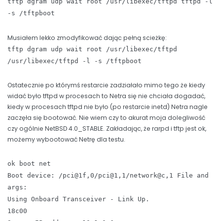
tftp dgram udp wait root /usr/libexec/tftpd tftpd -l
-s /tftpboot
Musiałem lekko zmodyfikować dając pełną scieżkę:
tftp dgram udp wait root /usr/libexec/tftpd
/usr/libexec/tftpd -l -s /tftpboot
Ostatecznie po którymś restarcie zadziałało mimo tego że kiedy
widać było tftpd w procesach to Netra się nie chciała dogadać,
kiedy w procesach tftpd nie było (po restarcie inetd) Netra nagle
zaczęła się bootować. Nie wiem czy to akurat moja dolegliwość
czy ogólnie NetBSD 4.0_STABLE. Zakładając, że rarpd i tftp jest ok,
możemy wybootować Netrę dla testu.
ok boot net
Boot device: /pci@1f,0/pci@1,1/network@c,1 File and
args:
Using Onboard Transceiver - Link Up.
18c00