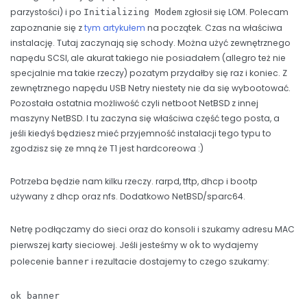
parzystości) i po
zgłosił się LOM. Polecam
Initializing Modem
zapoznanie się z
tym artykułem
na początek. Czas na właściwa
instalację. Tutaj zaczynają się schody. Można użyć zewnętrznego
napędu SCSI, ale akurat takiego nie posiadałem (allegro też nie
specjalnie ma takie rzeczy) pozatym przydałby się raz i koniec. Z
zewnętrznego napędu USB Netry niestety nie da się wybootować.
Pozostała ostatnia możliwość czyli netboot NetBSD z innej
maszyny NetBSD. I tu zaczyna się właściwa część tego posta, a
jeśli kiedyś będziesz mieć przyjemność instalacji tego typu to
zgodzisz się ze mną że T1 jest hardcoreowa :)
Potrzeba będzie nam kilku rzeczy. rarpd, tftp, dhcp i bootp
używany z dhcp oraz nfs. Dodatkowo NetBSD/sparc64.
Netrę podłączamy do sieci oraz do konsoli i szukamy adresu MAC
pierwszej karty sieciowej. Jeśli jesteśmy w
to wydajemy
ok
polecenie
i rezultacie dostajemy to czego szukamy:
banner
ok banner