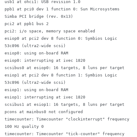
usb1 at ohci1: USB revision 1.0
ppb1 at pci0 dev 1 function 0: Sun Microsystems
Simba PCI bridge (rev. 0x13)
pci2 at ppb1 bus 2
pci2: i/o space, memory space enabled
esiop0 at pci2 dev 8 function 0: Symbios Logic
53c896 (ultra2-wide scsi)
esiop0: using on-board RAM
esiop0: interrupting at ivec 1820
scsibus0 at esiop0: 16 targets, 8 luns per target
esiop1 at pci2 dev 8 function 1: Symbios Logic
53c896 (ultra2-wide scsi)
esiop1: using on-board RAM
esiop1: interrupting at ivec 1820
scsibus1 at esiop1: 16 targets, 8 luns per target
pcons at mainbus0 not configured
timecounter: Timecounter "clockinterrupt" frequency
100 Hz quality 0
timecounter: Timecounter "tick-counter" frequency