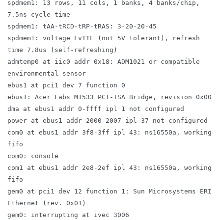
spdmem1: 13 rows, 11 cols, 1 banks, 4 banks/chip,
7.5ns cycle time
spdmem1: tAA-tRCD-tRP-tRAS: 3-20-20-45
spdmem1: voltage LvTTL (not 5V tolerant), refresh
time 7.8us (self-refreshing)
admtemp0 at iic0 addr 0x18: ADM1021 or compatible
environmental sensor
ebus1 at pci1 dev 7 function 0
ebus1: Acer Labs M1533 PCI-ISA Bridge, revision 0x00
dma at ebus1 addr 0-ffff ipl 1 not configured
power at ebus1 addr 2000-2007 ipl 37 not configured
com0 at ebus1 addr 3f8-3ff ipl 43: ns16550a, working
fifo
com0: console
com1 at ebus1 addr 2e8-2ef ipl 43: ns16550a, working
fifo
gem0 at pci1 dev 12 function 1: Sun Microsystems ERI
Ethernet (rev. 0x01)
gem0: interrupting at ivec 3006