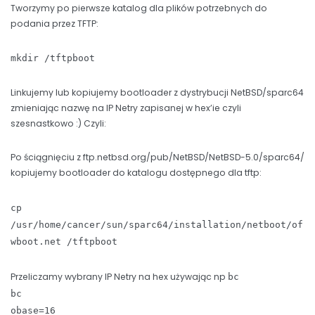
Tworzymy po pierwsze katalog dla plików potrzebnych do
podania przez TFTP:
mkdir /tftpboot
Linkujemy lub kopiujemy bootloader z dystrybucji NetBSD/sparc64
zmieniając nazwę na IP Netry zapisanej w hex’ie czyli
szesnastkowo :) Czyli:
Po ściągnięciu z ftp.netbsd.org/pub/NetBSD/NetBSD-5.0/sparc64/
kopiujemy bootloader do katalogu dostępnego dla tftp:
cp
/usr/home/cancer/sun/sparc64/installation/netboot/of
wboot.net /tftpboot
Przeliczamy wybrany IP Netry na hex używając np
bc
bc
obase=16