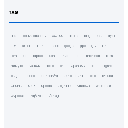
TAGI
acer
active directory
AS/400
aspire
blog
BSD
dysk
EOS
escort
Film
firefox
google
gpo
gry
HP
ibm
Kot
laptop
lech
linux
mail
microsoft
Missi
muzyka
NetBSD
Nokia
one
OpenBSD
pdf
pkgsrc
plugin
praca
samochÃ³d
temperatura
Tosia
tweeter
Ubuntu
UNIX
update
upgrade
Windows
Wordpress
wypadek
zdjÄ™cia
Å›nieg