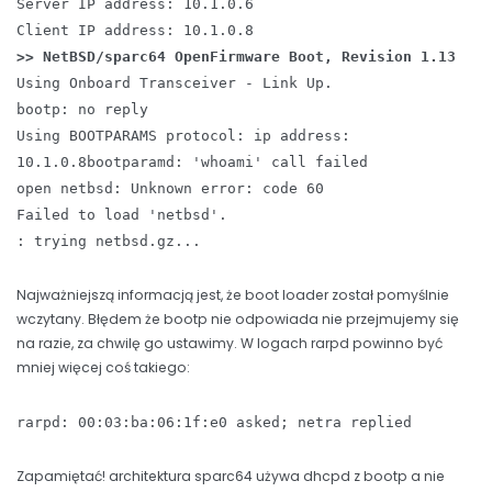
Server IP address: 10.1.0.6
Client IP address: 10.1.0.8
>> NetBSD/sparc64 OpenFirmware Boot, Revision 1.13
Using Onboard Transceiver - Link Up.
bootp: no reply
Using BOOTPARAMS protocol: ip address:
10.1.0.8bootparamd: 'whoami' call failed
open netbsd: Unknown error: code 60
Failed to load 'netbsd'.
: trying netbsd.gz...
Najważniejszą informacją jest, że boot loader został pomyślnie
wczytany. Błędem że bootp nie odpowiada nie przejmujemy się
na razie, za chwilę go ustawimy. W logach rarpd powinno być
mniej więcej coś takiego:
rarpd: 00:03:ba:06:1f:e0 asked; netra replied
Zapamiętać! architektura sparc64 używa dhcpd z bootp a nie