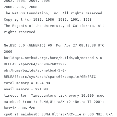
2002, 2003, 2004, 2005,
2006, 2007, 2008
The NetBSD Foundation, Inc. All rights reserved.
Copyright (c) 1982, 1986, 1989, 1991, 1993
The Regents of the University of California. All
rights reserved.
NetBSD 5.0 (GENERIC) #0: Mon Apr 27 08:13:38 UTC
2009
builds@b4.netbsd.org:/home/builds/ab/netbsd-5-0-
RELEASE/sparc64/200904260229Z-
obj/home/builds/ab/netbsd-5-0-
RELEASE/src/sys/arch/sparc64/compile/GENERIC
total memory = 1024 MB
avail memory = 991 MB
timecounter: Timecounters tick every 10.000 msec
mainbus0 (root): SUNW,UltraAX-i2 (Netra T1 200):
hostid 83061fe0
cpu0 at mainbus0: SUNW,UltraSPARC-IIe @ 500 MHz, UPA