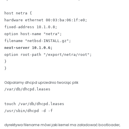
host netra {
hardware ethernet 00:03:ba:06:1f:e0;
fixed-address 10.1.0.8;
option host-name "netra";
filename "netbsd-INSTALL.gz";
next-server 10.1.0.6;
option root-path "/export/netra/root";
}
}
Odpalamy dhcpd uprzednio tworząc plik
/var/db/dhcpd.leases
touch /var/db/dhcpd.leases
/usr/sbin/dhcpd -d -f
dyrektywa filename mówi jaki kernel ma załadować bootloader,