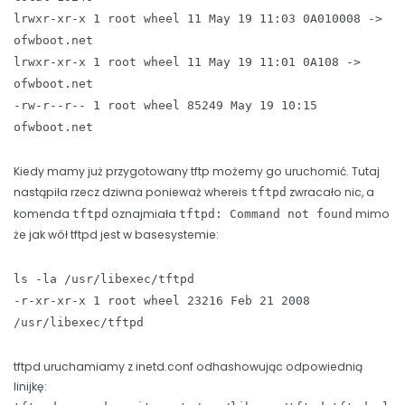
lrwxr-xr-x 1 root wheel 11 May 19 11:03 0A010008 ->
ofwboot.net
lrwxr-xr-x 1 root wheel 11 May 19 11:01 0A108 ->
ofwboot.net
-rw-r--r-- 1 root wheel 85249 May 19 10:15
ofwboot.net
Kiedy mamy już przygotowany tftp możemy go uruchomić. Tutaj
nastąpiła rzecz dziwna ponieważ whereis
zwracało nic, a
tftpd
komenda
oznajmiała
mimo
tftpd
tftpd: Command not found
że jak wół tftpd jest w basesystemie:
ls -la /usr/libexec/tftpd
-r-xr-xr-x 1 root wheel 23216 Feb 21 2008
/usr/libexec/tftpd
tftpd uruchamiamy z inetd.conf odhashowując odpowiednią
linijkę: