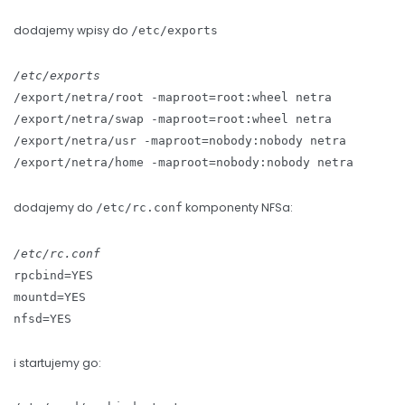
dodajemy wpisy do
/etc/exports
/etc/exports
/export/netra/root -maproot=root:wheel netra
/export/netra/swap -maproot=root:wheel netra
/export/netra/usr -maproot=nobody:nobody netra
/export/netra/home -maproot=nobody:nobody netra
dodajemy do
komponenty NFSa:
/etc/rc.conf
/etc/rc.conf
rpcbind=YES
mountd=YES
nfsd=YES
i startujemy go: