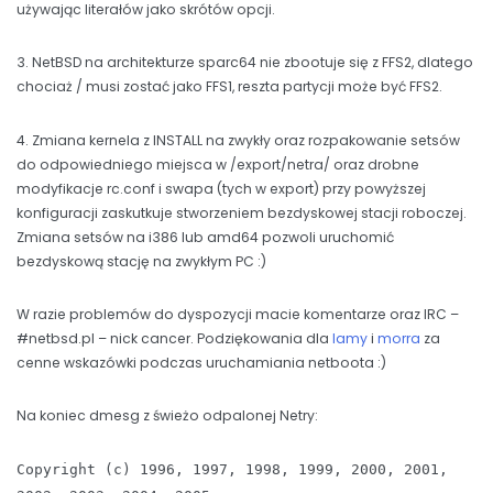
używając literałów jako skrótów opcji.
3. NetBSD na architekturze sparc64 nie zbootuje się z FFS2, dlatego
chociaż / musi zostać jako FFS1, reszta partycji może być FFS2.
4. Zmiana kernela z INSTALL na zwykły oraz rozpakowanie setsów
do odpowiedniego miejsca w /export/netra/ oraz drobne
modyfikacje rc.conf i swapa (tych w export) przy powyższej
konfiguracji zaskutkuje stworzeniem bezdyskowej stacji roboczej.
Zmiana setsów na i386 lub amd64 pozwoli uruchomić
bezdyskową stację na zwykłym PC :)
W razie problemów do dyspozycji macie komentarze oraz IRC –
#netbsd.pl – nick cancer. Podziękowania dla
lamy
i
morra
za
cenne wskazówki podczas uruchamiania netboota :)
Na koniec dmesg z świeżo odpalonej Netry:
Copyright (c) 1996, 1997, 1998, 1999, 2000, 2001,