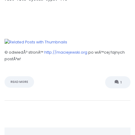
© odwiedÅº stronÄ™
http://maciejewski.org
po wiÄ™cej fajnych
postÃ³w!
READ MORE
1