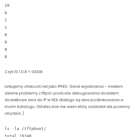
10
A
1
1
0
0
8
8
Czyli 10.1.0.8 = 0A108
Linkujemy ofwboot.net jako IPHEX. Gwoli wyjaśnienia – miałem
dziwne problemy z tftpd i podczas debugowania dodałem
dodatkowe zera do IP w HEX dlatego są dwa podlinkowania w
moim katalogu. Ostatecznie nie wiem który zadziałał ale powinny
obydwa :)
ls -la /tftpboot/
total 19240