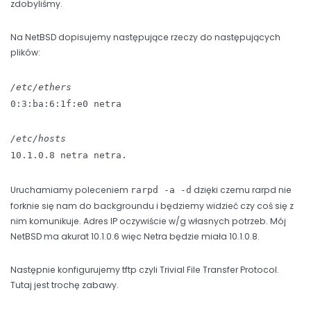
zdobyliśmy.
Na NetBSD dopisujemy następujące rzeczy do następujących
plików:
/etc/ethers
0:3:ba:6:1f:e0 netra
/etc/hosts
10.1.0.8 netra netra.
Uruchamiamy poleceniem
dzięki czemu rarpd nie
rarpd -a -d
forknie się nam do backgroundu i będziemy widzieć czy coś się z
nim komunikuje. Adres IP oczywiście w/g własnych potrzeb. Mój
NetBSD ma akurat 10.1.0.6 więc Netra będzie miała 10.1.0.8.
Następnie konfigurujemy tftp czyli Trivial File Transfer Protocol.
Tutaj jest trochę zabawy.