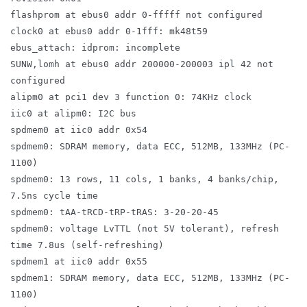
flashprom at ebus0 addr 0-fffff not configured
clock0 at ebus0 addr 0-1fff: mk48t59
ebus_attach: idprom: incomplete
SUNW,lomh at ebus0 addr 200000-200003 ipl 42 not
configured
alipm0 at pci1 dev 3 function 0: 74KHz clock
iic0 at alipm0: I2C bus
spdmem0 at iic0 addr 0x54
spdmem0: SDRAM memory, data ECC, 512MB, 133MHz (PC-
1100)
spdmem0: 13 rows, 11 cols, 1 banks, 4 banks/chip,
7.5ns cycle time
spdmem0: tAA-tRCD-tRP-tRAS: 3-20-20-45
spdmem0: voltage LvTTL (not 5V tolerant), refresh
time 7.8us (self-refreshing)
spdmem1 at iic0 addr 0x55
spdmem1: SDRAM memory, data ECC, 512MB, 133MHz (PC-
1100)