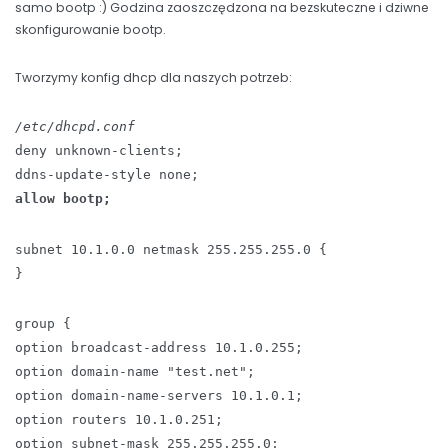
samo bootp :) Godzina zaoszczędzona na bezskuteczne i dziwne
skonfigurowanie bootp.
Tworzymy konfig dhcp dla naszych potrzeb:
/etc/dhcpd.conf
deny unknown-clients;
ddns-update-style none;
allow bootp;
subnet 10.1.0.0 netmask 255.255.255.0 {
}
group {
option broadcast-address 10.1.0.255;
option domain-name "test.net";
option domain-name-servers 10.1.0.1;
option routers 10.1.0.251;
option subnet-mask 255.255.255.0;