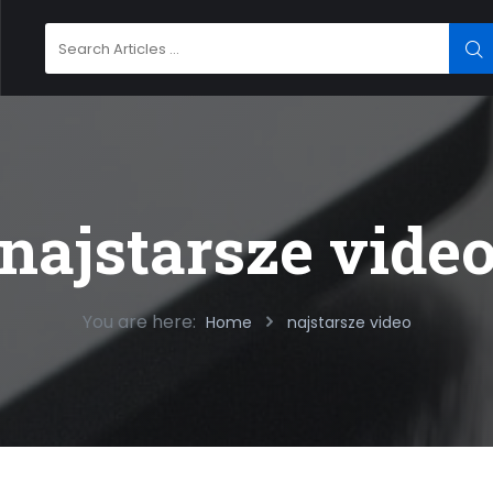
Search
SE
for:
najstarsze vide
You are here:
Home
najstarsze video