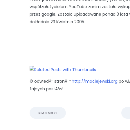
współzałożycielem YouTube zanim zostało wyku
przez google. Zostało uploadowane ponad 3 lata
dokładnie 23 Kwietnia 2005.
© odwiedÅº stronÄ™
http://maciejewski.org
po wi
fajnych postÃ³w!
READ MORE