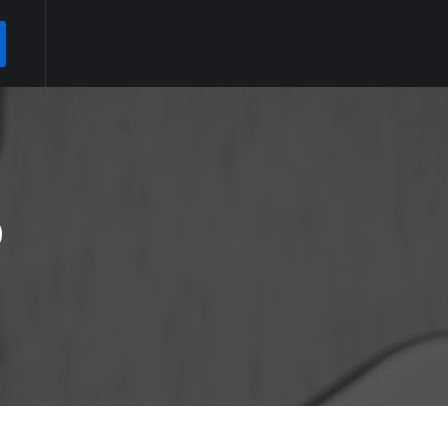
ARCH
o