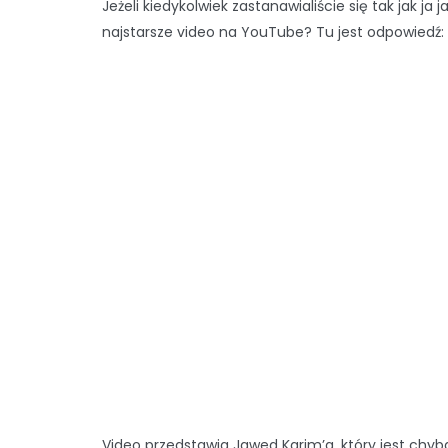
Jeżeli kiedykolwiek zastanawialiście się tak jak ja ja
najstarsze video na YouTube? Tu jest odpowiedź:
Video przedstawia Jawed Karim’a, który jest chyb