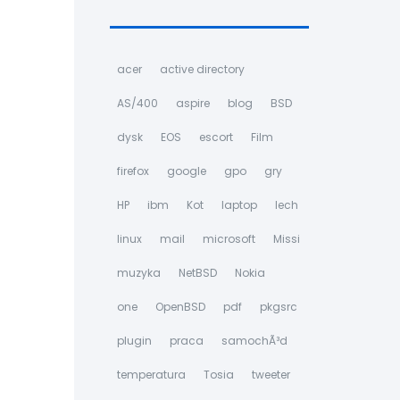
acer
active directory
AS/400
aspire
blog
BSD
dysk
EOS
escort
Film
firefox
google
gpo
gry
HP
ibm
Kot
laptop
lech
linux
mail
microsoft
Missi
muzyka
NetBSD
Nokia
one
OpenBSD
pdf
pkgsrc
plugin
praca
samochÃ³d
temperatura
Tosia
tweeter