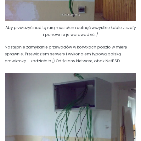
Aby przełożyć nad tą rurą musiałem cofnąć wszystkie kable z szafy
i ponownie je wprowadzić :/
Następnie zamykanie przewodów w korytkach poszło w mierę
sprawnie. Przewiozłem serwery i wykonałem typową polską
prowizrokę – zadziałało ;) Od ściany Netware, obok NetBSD.