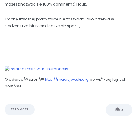
możesz nazwać się 100% adminem :) Houk.
Trochę fizycznej pracy także nie zaszkodzi jako przerwa w
siedzeniu za biurkiem, lepsze niż sport :)
© odwiedÅº stronÄ™
http://maciejewski.org
po wiÄ™cej fajnych
postÃ³w!
READ MORE
3