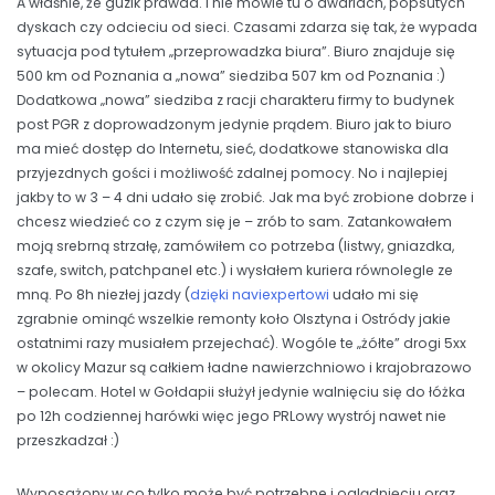
A właśnie, że guzik prawda. I nie mówie tu o awariach, popsutych
dyskach czy odcieciu od sieci. Czasami zdarza się tak, że wypada
sytuacja pod tytułem „przeprowadzka biura”. Biuro znajduje się
500 km od Poznania a „nowa” siedziba 507 km od Poznania :)
Dodatkowa „nowa” siedziba z racji charakteru firmy to budynek
post PGR z doprowadzonym jedynie prądem. Biuro jak to biuro
ma mieć dostęp do Internetu, sieć, dodatkowe stanowiska dla
przyjezdnych gości i możliwość zdalnej pomocy. No i najlepiej
jakby to w 3 – 4 dni udało się zrobić. Jak ma być zrobione dobrze i
chcesz wiedzieć co z czym się je – zrób to sam. Zatankowałem
moją srebrną strzałę, zamówiłem co potrzeba (listwy, gniazdka,
szafe, switch, patchpanel etc.) i wysłałem kuriera równolegle ze
mną. Po 8h niezłej jazdy (
dzięki naviexpertowi
udało mi się
zgrabnie ominąć wszelkie remonty koło Olsztyna i Ostródy jakie
ostatnimi razy musiałem przejechać). Wogóle te „żółte” drogi 5xx
w okolicy Mazur są całkiem ładne nawierzchniowo i krajobrazowo
– polecam. Hotel w Gołdapii służył jedynie walnięciu się do łóżka
po 12h codziennej harówki więc jego PRLowy wystrój nawet nie
przeszkadzał :)
Wyposażony w co tylko może być potrzebne i oglądnięciu oraz