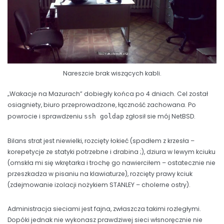
Nareszcie brak wiszących kabli.
„Wakacje na Mazurach” dobiegły końca po 4 dniach. Cel został
osiagniety, biuro przeprowadzone, łączność zachowana. Po
powrocie i sprawdzeniu
zgłosił sie mój NetBSD.
ssh goldap
Bilans strat jest niewielki, rozcięty łokieć (spadłem z krzesła –
korepetycje ze statyki potrzebne i drabina ;), dziura w lewym kciuku
(omskła mi się wkrętarka i trochę go nawierciłem – ostatecznie nie
przeszkadza w pisaniu na klawiaturze), rozcięty prawy kciuk
(zdejmowanie izolacji nożykiem STANLEY – cholerne ostry).
Administracja sieciami jest fajna, zwłaszcza takimi rozległymi.
Dopóki jednak nie wykonasz prawdziwej sieci włsnoręcznie nie