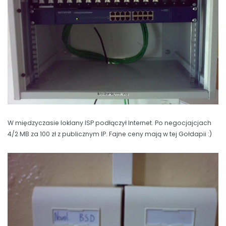
W międzyczasie loklany ISP podłączył Internet. Po negocjajcjach
4/2 MB za 100 zł z publicznym IP. Fajne ceny mają w tej Gołdapii :)