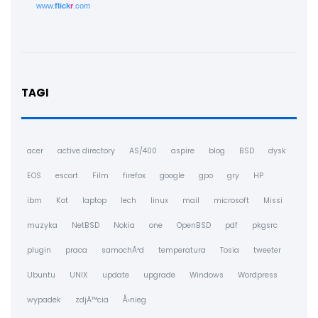
www.
flick
r
.com
TAGI
acer
active directory
AS/400
aspire
blog
BSD
dysk
EOS
escort
Film
firefox
google
gpo
gry
HP
ibm
Kot
laptop
lech
linux
mail
microsoft
Missi
muzyka
NetBSD
Nokia
one
OpenBSD
pdf
pkgsrc
plugin
praca
samochÃ³d
temperatura
Tosia
tweeter
Ubuntu
UNIX
update
upgrade
Windows
Wordpress
wypadek
zdjÄ™cia
Å›nieg