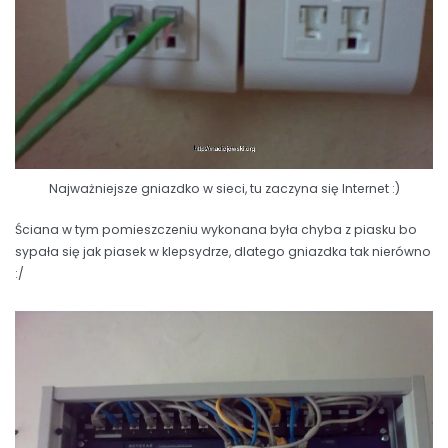
Najważniejsze gniazdko w sieci, tu zaczyna się Internet :)
Ściana w tym pomieszczeniu wykonana była chyba z piasku bo
sypała się jak piasek w klepsydrze, dlatego gniazdka tak nierówno
:/