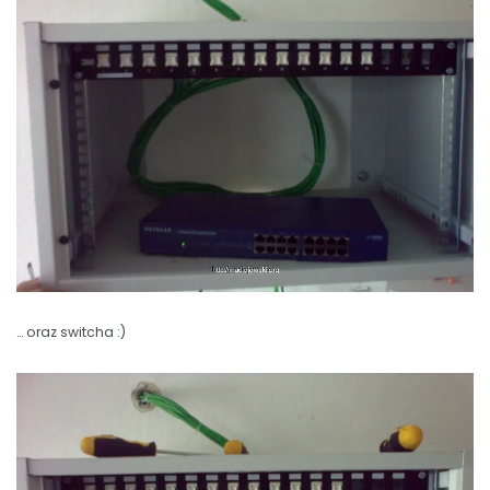
… oraz switcha :)