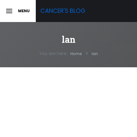
Skip
CANCER'S BLOG
MENU
to
SLIDE
OUT
content
SIDEBAR
lan
You are here:
Home
lan