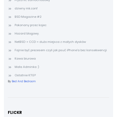
Prysznic samochodowy
dziwny mk.conf
BSD Magazine #2
Pokonany przez kojec
Hazard blogowy.
NetBSD + CCD = dużo miejsca z małych dysków
Fajnie być prezesem czyli jak psuć iPhone'a bez konsekwencji
Kawa biurowa
Mała Adminka :)
Ostatnie KTG?
By
Bed And Bedroom
FLICKR