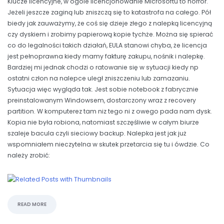
Klucze licencyjne, w ogóle licencjonowanie Microsoftu to horror.
Jeżeli jeszcze zaginą lub zniszczą się to katastrofa na całego. Pół
biedy jak zauważymy, że coś się dzieje złego z nalepką licencyjną
czy dyskiem i zrobimy papierową kopie tychże. Można się spierać
co do legalności takich działań, EULA stanowi chyba, że licencja
jest pełnoprawna kiedy mamy fakturę zakupu, nośnik i nalepkę.
Bardziej mi jednak chodzi o ratowanie się w sytuacji kiedy np
ostatni człon na nalepce uległ zniszczeniu lub zamazaniu.
Sytuacja więc wygląda tak. Jest sobie notebook z fabrycznie
preinstalowanym Windowsem, dostarczony wraz z recovery
partition. W komputerez tam niz tego ni z owego pada nam dysk.
Kopia nie była robiona, natomiast szczęśliwie w całym biurze
szaleje bacula czyli sieciowy backup. Nalepka jest jak już
wspomniałem nieczytelna w skutek przetarcia się tu i ówdzie. Co
należy zrobić:
READ MORE