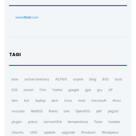
www.
flick
r
.com
TAGI
acer
active directory
AS/400
aspire
blog
BSD
dysk
EOS
escort
Film
firefox
google
gpo
gry
HP
ibm
Kot
laptop
lech
linux
mail
microsoft
Missi
muzyka
NetBSD
Nokia
one
OpenBSD
pdf
pkgsrc
plugin
praca
samochÃ³d
temperatura
Tosia
tweeter
Ubuntu
UNIX
update
upgrade
Windows
Wordpress