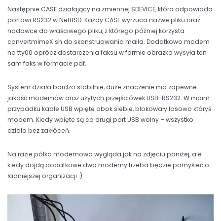
Następnie CASE działający na zmiennej $DEVICE, która odpowiada
portowi RS232 w NetBSD. Każdy CASE wyrzuca nazwe pliku oraz
nadawce do właściwego pliku, z którego później korzysta
convertmimeX.sh do skonstruowania maila. Dodatkowo modem
na tty00 oprócz dostarczenia faksu w formie obrazka wysyła ten
sam faks w formacie pdf.
System działa bardzo stabilnie, duże znaczenie ma zapewne
jakość modemów oraz użytych przejściówek USB-RS232. W moim
przypadku kable USB wpięte obok siebie, blokowały losowo któryś
modem. Kiedy wpięte są co drugi port USB wolny – wszystko
działa bez zakłóceń.
Na razie półka modemowa wygląda jak na zdjęciu poniżej, ale
kiedy dojdą dodatkowe dwa modemy trzeba będzie pomyśleć o
ładniejszej organizacji :)