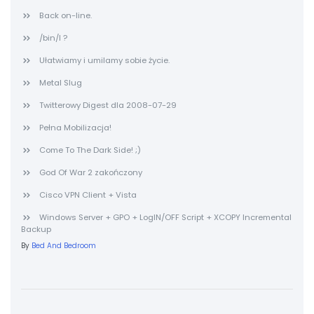
Back on-line.
/bin/l ?
Ułatwiamy i umilamy sobie życie.
Metal Slug
Twitterowy Digest dla 2008-07-29
Pełna Mobilizacja!
Come To The Dark Side! ;)
God Of War 2 zakończony
Cisco VPN Client + Vista
Windows Server + GPO + LogIN/OFF Script + XCOPY Incremental
Backup
By
Bed And Bedroom