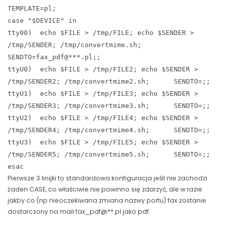
TEMPLATE=pl;
case "$DEVICE" in
tty00) echo $FILE > /tmp/FILE; echo $SENDER >
/tmp/SENDER; /tmp/convertmime.sh;
SENDTO=fax_pdf@***.pl;;
ttyU0) echo $FILE > /tmp/FILE2; echo $SENDER >
/tmp/SENDER2; /tmp/convertmime2.sh; SENDTO=;;
ttyU1) echo $FILE > /tmp/FILE3; echo $SENDER >
/tmp/SENDER3; /tmp/convertmime3.sh; SENDTO=;;
ttyU2) echo $FILE > /tmp/FILE4; echo $SENDER >
/tmp/SENDER4; /tmp/convertmime4.sh; SENDTO=;;
ttyU3) echo $FILE > /tmp/FILE5; echo $SENDER >
/tmp/SENDER5; /tmp/convertmime5.sh; SENDTO=;;
esac
Pierwsze 3 linijki to standardowa konfiguracja jeśli nie zachodzi
żaden CASE, co właściwie nie powinno się zdarzyć, ale w razie
jakby co (np nieoczekiwana zmiana nazwy portu) fax zostanie
dostarczony na mail fax_pdf@**.pl jako pdf.