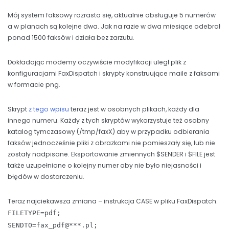
Mój system faksowy rozrasta się, aktualnie obsługuje 5 numerów
a w planach są kolejne dwa. Jak na razie w dwa miesiące odebrał
ponad 1500 faksów i działa bez zarzutu.
Dokładając modemy oczywiście modyfikacji uległ plik z
konfiguracjami FaxDispatch i skrypty konstruujące maile z faksami
w formacie png.
Skrypt
z tego wpisu
teraz jest w osobnych plikach, każdy dla
innego numeru. Każdy z tych skryptów wykorzystuje też osobny
katalog tymczasowy (/tmp/faxX) aby w przypadku odbierania
faksów jednocześnie pliki z obrazkami nie pomieszały się, lub nie
zostały nadpisane. Eksportowanie zmiennych $SENDER i $FILE jest
także uzupełnione o kolejny numer aby nie było niejasności i
błędów w dostarczeniu.
Teraz najciekawsza zmiana – instrukcja CASE w pliku FaxDispatch.
FILETYPE=pdf;
SENDTO=fax_pdf@***.pl;