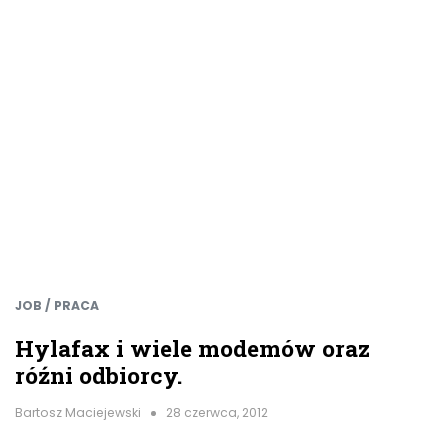
JOB / PRACA
Hylafax i wiele modemów oraz
róźni odbiorcy.
Bartosz Maciejewski
28 czerwca, 2012