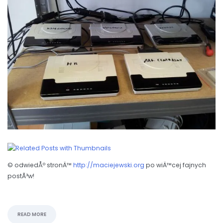
© odwiedÅº stronÄ™
http://maciejewski.org
po wiÄ™cej fajnych
postÃ³w!
READ MORE