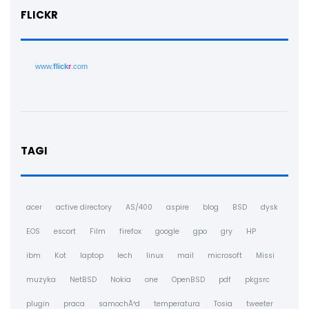
FLICKR
www.
flick
r
.com
TAGI
acer
active directory
AS/400
aspire
blog
BSD
dysk
EOS
escort
Film
firefox
google
gpo
gry
HP
ibm
Kot
laptop
lech
linux
mail
microsoft
Missi
muzyka
NetBSD
Nokia
one
OpenBSD
pdf
pkgsrc
plugin
praca
samochÃ³d
temperatura
Tosia
tweeter