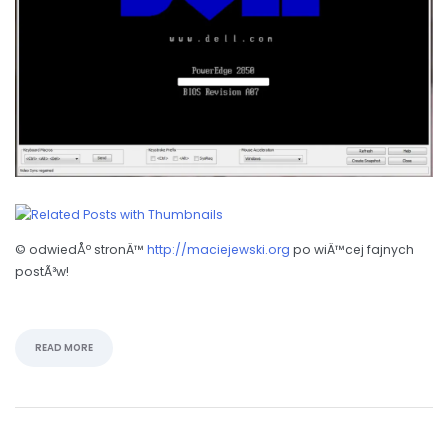
© odwiedÅº stronÄ™
http://maciejewski.org
po wiÄ™cej fajnych
postÃ³w!
READ MORE