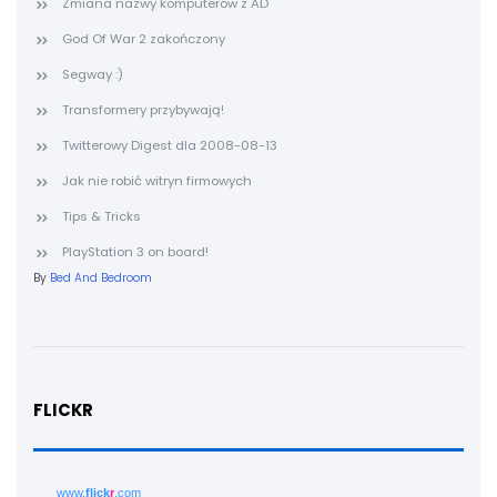
Zmiana nazwy komputerów z AD
God Of War 2 zakończony
Segway :)
Transformery przybywają!
Twitterowy Digest dla 2008-08-13
Jak nie robić witryn firmowych
Tips & Tricks
PlayStation 3 on board!
By
Bed And Bedroom
FLICKR
www.
flick
r
.com