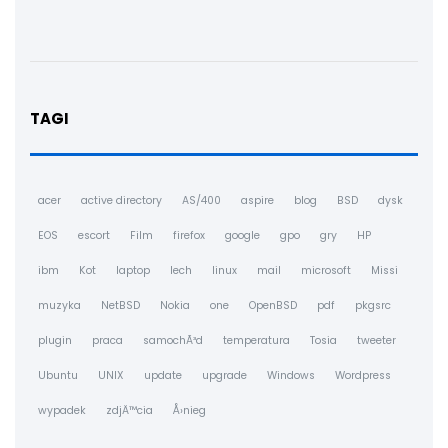
TAGI
acer
active directory
AS/400
aspire
blog
BSD
dysk
EOS
escort
Film
firefox
google
gpo
gry
HP
ibm
Kot
laptop
lech
linux
mail
microsoft
Missi
muzyka
NetBSD
Nokia
one
OpenBSD
pdf
pkgsrc
plugin
praca
samochÃ³d
temperatura
Tosia
tweeter
Ubuntu
UNIX
update
upgrade
Windows
Wordpress
wypadek
zdjÄ™cia
Å›nieg