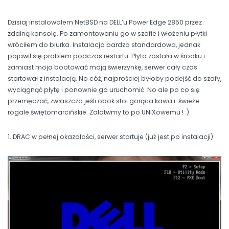
Dzisiaj instalowałem NetBSD na DELL’u Power Edge 2850 przez
zdalną konsolę. Po zamontowaniu go w szafie i włożeniu płytki
wróciłem do biurka. Instalacja bardzo standardowa, jednak
pojawił się problem podczas restartu. Płyta została w środku i
zamiast moja bootować moją świerzynkę, serwer cały czas
startował z instalacją. No cóż, najprościej byłoby podejść do szafy,
wyciągnąć płytę i ponownie go uruchomić. No ale po co się
przemęczać, zwłaszcza jeśli obok stoi gorąca kawa i świeże
rogale świętomarcińskie. Załatwmy to po UNIXowemu ! :)
1. DRAC w pełnej okazałości, serwer startuje (już jest po instalacji).