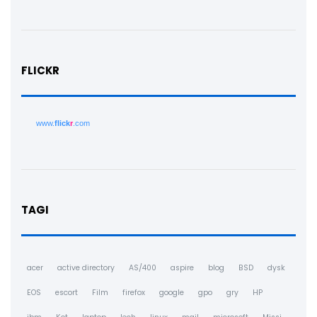
FLICKR
www.
flick
r
.com
TAGI
acer
active directory
AS/400
aspire
blog
BSD
dysk
EOS
escort
Film
firefox
google
gpo
gry
HP