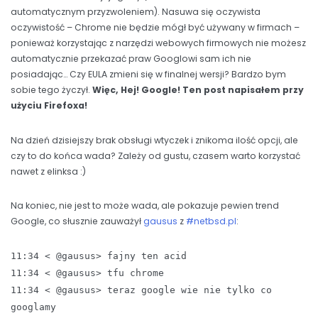
automatycznym przyzwoleniem). Nasuwa się oczywista
oczywistość – Chrome nie będzie mógł być używany w firmach –
ponieważ korzystając z narzędzi webowych firmowych nie możesz
automatycznie przekazać praw Googlowi sam ich nie
posiadając… Czy EULA zmieni się w finalnej wersji? Bardzo bym
sobie tego życzył.
Więc, Hej! Google! Ten post napisałem przy
użyciu Firefoxa!
Na dzień dzisiejszy brak obsługi wtyczek i znikoma ilość opcji, ale
czy to do końca wada? Zależy od gustu, czasem warto korzystać
nawet z elinksa :)
Na koniec, nie jest to może wada, ale pokazuje pewien trend
Google, co słusznie zauważył
gausus
z
#netbsd.pl
:
11:34 < @gausus> fajny ten acid
11:34 < @gausus> tfu chrome
11:34 < @gausus> teraz google wie nie tylko co
googlamy