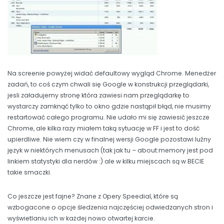
Na screenie powyżej widać defaultowy wygląd Chrome. Menedżer
zadań, to coś czym chwali się Google w konstrukcji przeglądarki,
jesli załadujemy stronę która zawiesi nam przeglądarkę to
wystarczy zamknąć tylko to okno gdzie nastąpił błąd, nie musimy
restartować całego programu. Nie udało mi się zawiesić jeszcze
Chrome, ale kilka razy miałem taką sytuację w FF i jest to dość
upierdliwe. Nie wiem czy w finalnej wersji Google pozostawi luźny
język w niektórych menusach (tak jak tu – about:memory jest pod
linkiem statystyki dla nerdów :) ale w kilku miejscach są w BECIE
takie smaczki.
Co jeszcze jest fajne? Znane z Opery Speedial, które są
wzbogacone o opcje śledzenia najczęściej odwiedzanych stron i
wyświetlaniu ich w każdej nowo otwartej karcie.