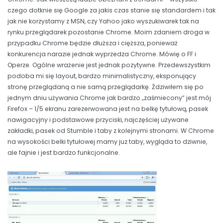
czego dotknie się Google za jakis czas stanie się standardem i tak
jak nie korzystamy z MSN, czy Yahoo jako wyszukiwarek tak na
rynku przeglądarek pozostanie Chrome. Moim zdaniem droga w
przypadku Chrome będzie dłuższa i cięższa, ponieważ
konkurencja narazie jednak wyprzedza Chrome. Mówię o FF i
Operze. Ogólne wrażenie jest jednak pozytywne. Przedewszystkim
podoba mi się layout, bardzo minimalistyczny, eksponujący
stronę przeglądaną a nie samą przeglądarkę. Ździwiłem się po
jednym dniu używania Chrome jak bardzo „zaśmiecony” jest mój
Firefox – 1/5 ekranu zarezerwowana jest na belkę tytułową, pasek
nawigacyjny i podstawowe przyciski, najczęściej używane
zakładki, pasek od Stumble i taby z kolejnymi stronami. W Chrome
na wysokości belki tytułowej mamy juz taby, wygląda to dziwnie,
ale fajnie i jest bardzo funkcjonalne.