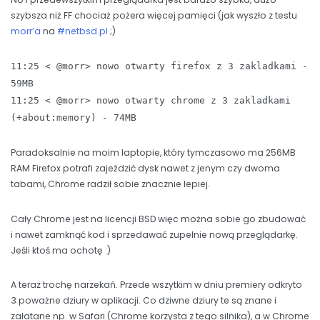
szybsza niż FF chociaż pożera więcej pamięci (jak wyszło z testu
morr’a
na
#netbsd.pl
;)
11:25 < @morr> nowo otwarty firefox z 3 zakladkami -
59MB
11:25 < @morr> nowo otwarty chrome z 3 zakladkami
(+about:memory) - 74MB
Paradoksalnie na moim laptopie, który tymczasowo ma 256MB
RAM Firefox potrafi zajeździć dysk nawet z jenym czy dwoma
tabami, Chrome radził sobie znacznie lepiej.
Cały Chrome jest na licencji BSD więc można sobie go zbudować
i nawet zamknąć kod i sprzedawać zupelnie nową przeglądarkę.
Jeśli ktoś ma ochotę :)
A teraz trochę narzekań. Przede wszytkim w dniu premiery odkryto
3 poważne dziury w aplikacji. Co dziwne dziury te są znane i
załatane np. w Safari (Chrome korzysta z tego silnika), a w Chrome