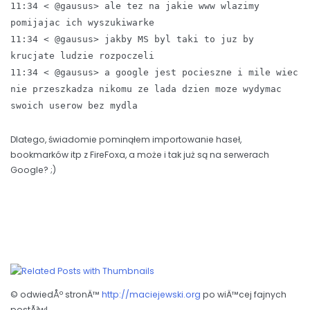
11:34 < @gausus> ale tez na jakie www wlazimy
pomijajac ich wyszukiwarke
11:34 < @gausus> jakby MS byl taki to juz by
krucjate ludzie rozpoczeli
11:34 < @gausus> a google jest pocieszne i mile wiec
nie przeszkadza nikomu ze lada dzien moze wydymac
swoich userow bez mydla
Dlatego, świadomie pominąłem importowanie haseł,
bookmarków itp z FireFoxa, a może i tak już są na serwerach
Google? ;)
© odwiedÅº stronÄ™
http://maciejewski.org
po wiÄ™cej fajnych
postÃ³w!