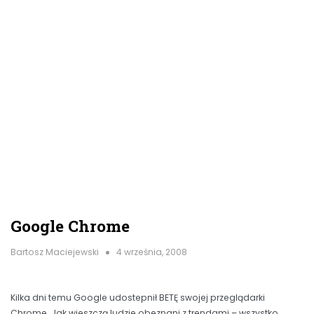
Google Chrome
Bartosz Maciejewski
4 września, 2008
Kilka dni temu Google udostepnił BETĘ swojej przeglądarki
Chrome. Jak wieszczą ludzie obeznani z trendami – wszystko