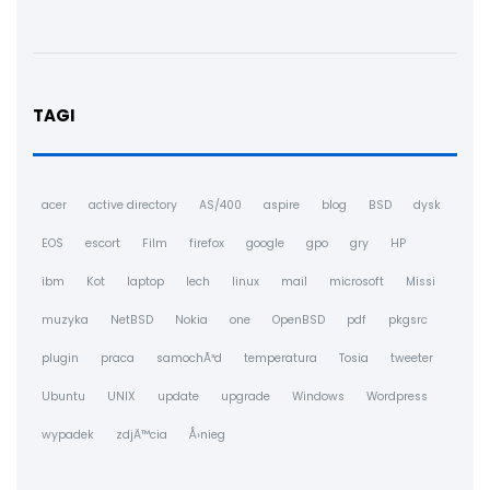
TAGI
acer
active directory
AS/400
aspire
blog
BSD
dysk
EOS
escort
Film
firefox
google
gpo
gry
HP
ibm
Kot
laptop
lech
linux
mail
microsoft
Missi
muzyka
NetBSD
Nokia
one
OpenBSD
pdf
pkgsrc
plugin
praca
samochÃ³d
temperatura
Tosia
tweeter
Ubuntu
UNIX
update
upgrade
Windows
Wordpress
wypadek
zdjÄ™cia
Å›nieg