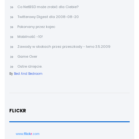
Co NetBSD może zrobić dla Ciebie?
Twitterowy Digest dla 2008-08-20
Pokonany przez kojec
Mobilność -10!
Zawody w skokach przez przeszkody - Iwno 3.5.2009
Game Over
Ostre rżnięcie.
By
Bed And Bedroom
FLICKR
www.
flick
r
.com