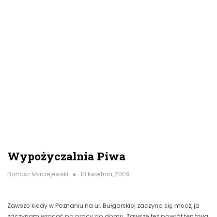
Wypożyczalnia Piwa
Bartosz Maciejewski
10 kwietnia, 2009
Zawsze kiedy w Poznaniu na ul. Bułgarskiej zaczyna się mecz, ja
zaczynam wracać po pracy do domu. Zawsze też powrót ten trwa