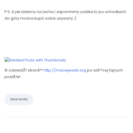
P.S. A jak idziemy na Lecha i zapomnimy szalika to po schodkach
do góry można kupić sobie używany ;)
© odwiedÅº stronÄ™
http://maciejewski.org
po wiÄ™cej fajnych
postÃ³w!
READ MORE