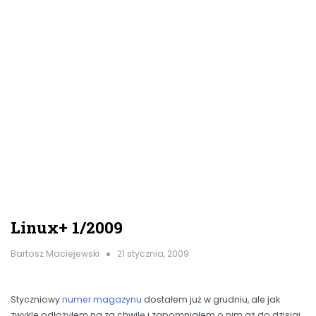
Linux+ 1/2009
Bartosz Maciejewski
21 stycznia, 2009
Styczniowy
numer magazynu
dostałem już w grudniu, ale jak
zwykle odłożyłem na za chwilę i zapomniałem o nim aż do dzisiaj.