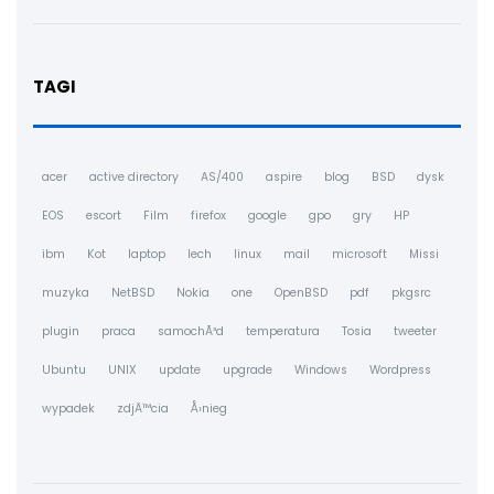
TAGI
acer
active directory
AS/400
aspire
blog
BSD
dysk
EOS
escort
Film
firefox
google
gpo
gry
HP
ibm
Kot
laptop
lech
linux
mail
microsoft
Missi
muzyka
NetBSD
Nokia
one
OpenBSD
pdf
pkgsrc
plugin
praca
samochÃ³d
temperatura
Tosia
tweeter
Ubuntu
UNIX
update
upgrade
Windows
Wordpress
wypadek
zdjÄ™cia
Å›nieg