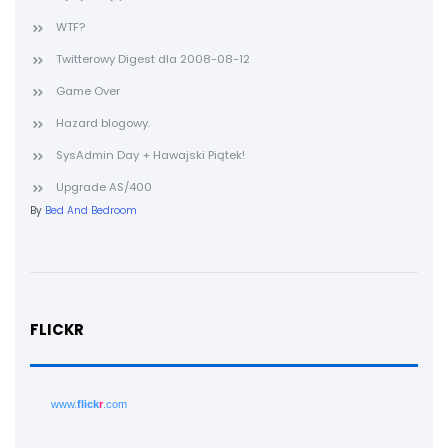
WTF?
Twitterowy Digest dla 2008-08-12
Game Over
Hazard blogowy.
SysAdmin Day + Hawajski Piątek!
Upgrade AS/400
By
Bed And Bedroom
FLICKR
www.
flick
r
.com