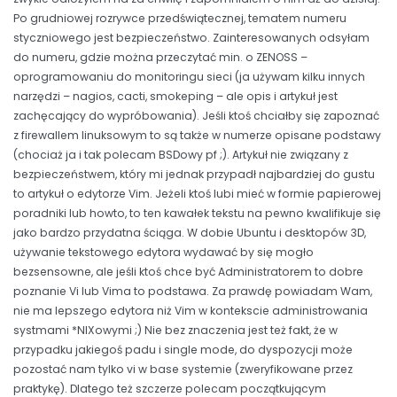
Po grudniowej rozrywce przedświątecznej, tematem numeru
styczniowego jest bezpieczeństwo. Zainteresowanych odsyłam
do numeru, gdzie można przeczytać min. o ZENOSS –
oprogramowaniu do monitoringu sieci (ja używam kilku innych
narzędzi – nagios, cacti, smokeping – ale opis i artykuł jest
zachęcający do wypróbowania). Jeśli ktoś chciałby się zapoznać
z firewallem linuksowym to są także w numerze opisane podstawy
(chociaż ja i tak polecam BSDowy pf ;). Artykuł nie związany z
bezpieczeństwem, który mi jednak przypadł najbardziej do gustu
to artykuł o edytorze Vim. Jeżeli ktoś lubi mieć w formie papierowej
poradniki lub howto, to ten kawałek tekstu na pewno kwalifikuje się
jako bardzo przydatna ściąga. W dobie Ubuntu i desktopów 3D,
używanie tekstowego edytora wydawać by się mogło
bezsensowne, ale jeśli ktoś chce być Administratorem to dobre
poznanie Vi lub Vima to podstawa. Za prawdę powiadam Wam,
nie ma lepszego edytora niż Vim w kontekscie administrowania
systmami *NIXowymi ;) Nie bez znaczenia jest też fakt, że w
przypadku jakiegoś padu i single mode, do dyspozycji może
pozostać nam tylko vi w base systemie (zweryfikowane przez
praktykę). Dlatego też szczerze polecam początkującym