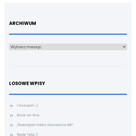
ARCHIWUM
Archiwum
LOSOWE WPISY
I love porn ;)
Back on-line.
Złodziejom treści stanowcze NIE!
Będę Tatą :)