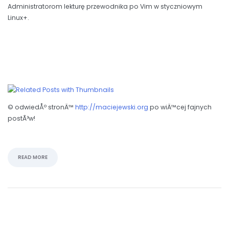
Administratorom lekturę przewodnika po Vim w styczniowym
Linux+.
© odwiedÅº stronÄ™
http://maciejewski.org
po wiÄ™cej fajnych
postÃ³w!
READ MORE