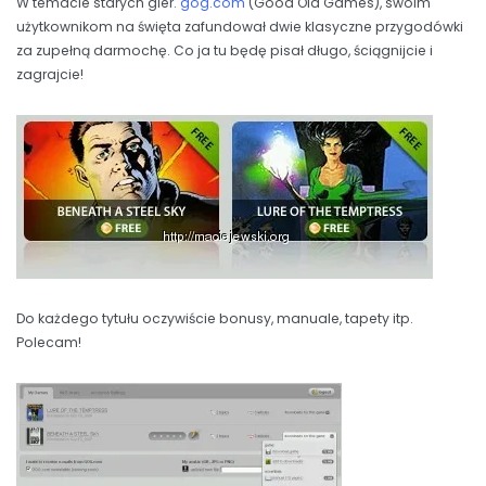
W temacie starych gier.
gog.com
(Good Old Games), swoim
użytkownikom na święta zafundował dwie klasyczne przygodówki
za zupełną darmochę. Co ja tu będę pisał długo, ściągnijcie i
zagrajcie!
Do każdego tytułu oczywiście bonusy, manuale, tapety itp.
Polecam!