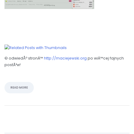
© odwiedÅº stronÄ™
http://maciejewski.org
po wiÄ™cej fajnych
postÃ³w!
READ MORE