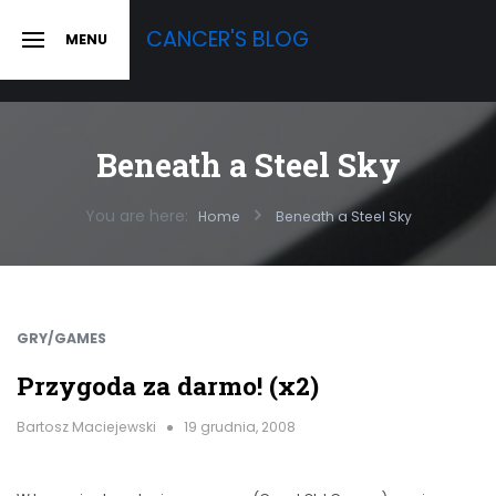
Skip
CANCER'S BLOG
MENU
to
SLIDE
OUT
content
SIDEBAR
Beneath a Steel Sky
You are here:
Home
Beneath a Steel Sky
GRY/GAMES
Przygoda za darmo! (x2)
Bartosz Maciejewski
19 grudnia, 2008