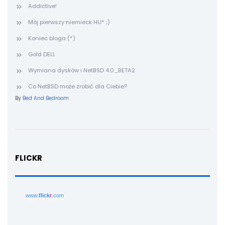
Addictive!
Mój pierwszy niemieck HU* ;)
Koniec bloga (*)
Gold DELL
Wymiana dysków i NetBSD 4.0_BETA2
Co NetBSD może zrobić dla Ciebie?
By
Bed And Bedroom
FLICKR
www.
flick
r
.com