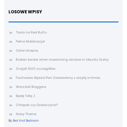
LOSOWE WPISY
Tosia na Red Bull'u
Pełna Mobilizacja!
Ostre rżnięcie.
Broken border when maximizing window in Ubuntu Gutsy
Znajdź 1500 szczegółów...
Fachowiec Będzie Pan Zadowolony z wizytą w firmie...
Warsztat Bloggera
Będę Tatą :)
Chłopak czy Dziewczyna?
Nowy Theme
By
Bed And Bedroom