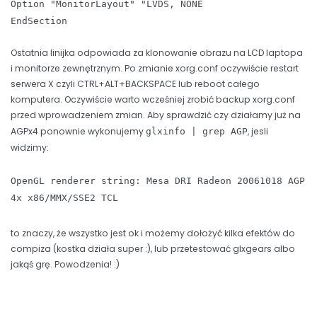
Option "MonitorLayout" "LVDS, NONE
EndSection
Ostatnia linijka odpowiada za klonowanie obrazu na LCD laptopa
i monitorze zewnętrznym. Po zmianie xorg.conf oczywiście restart
serwera X czyli CTRL+ALT+BACKSPACE lub reboot całego
komputera. Oczywiście warto wcześniej zrobić backup xorg.conf
przed wprowadzeniem zmian. Aby sprawdzić czy działamy już na
AGPx4 ponownie wykonujemy
, jesli
glxinfo | grep AGP
widzimy:
OpenGL renderer string: Mesa DRI Radeon 20061018 AGP
4x x86/MMX/SSE2 TCL
to znaczy, że wszystko jest ok i możemy dołożyć kilka efektów do
compiza (kostka działa super :), lub przetestować glxgears albo
jakąś grę. Powodzenia! :)