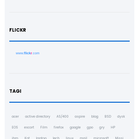
FLICKR
www.
flick
r
.com
TAGI
acer
active directory
AS/400
aspire
blog
BSD
dysk
EOS
escort
Film
firefox
google
gpo
gry
HP
ibm
Kot
laptop
lech
linux
mail
microsoft
Missi