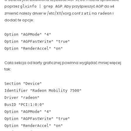
poprzez
. Aby przyśpieszyć AGP do x4
glxinfo | grep AGP
zmienić należy driver w /etc/X11/xorg.conf z
na
i
ati
radeon
dodać te opcje:
Option "AGPMode" "4"
Option "AGPFastWrite" "true"
Option "RenderAccel" "on"
Cała sekcja od karty graficznej powinna wyglądać mniej więcej
tak:
Section "Device"
Identifier "Radeon Mobility 7500"
Driver "radeon"
BusID "PCI:1:0:0"
Option "AGPMode" "4"
Option "AGPFastWrite" "true"
Option "RenderAccel" "on"