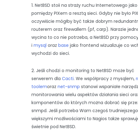
1. NetBSD stoii na straży ruchu Internetowego jako
pomiędzy PIXem a resztą sieci. Gdyby nie było PI
oczywiście mógłby być także dobrym redundan
routerem oraz firewallem (pf, carp). Narazie jedn
wycina to co nie potrzeba, a NetBSD przy pomoc
i
mysql
oraz
base
jako frontend wizualizuje co wch
wychodzi do sieci.
2. Jeśli chodzi o monitoring to NetBSD może być
serwerem dla
Cacti
. We współpracy z mysqlem,
r
toolem
oraz
net-snmp
stanowi wspaniałe narzędz
monitorowania wielu aspektów działania sieci ora
komponentów do których można dobrać się prze
snmpd. Jeśli potrzeba Wam czegoś trudniejszego 
większymi możliwościami to Nagios także sprawuj
świetnie pod NetBSD.