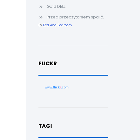
Gold DELL
Przed przeczytaniem spalić.
By
Bed And Bedroom
FLICKR
www.
flick
r
.com
TAGI