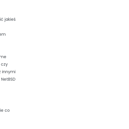
ć jakieś
łem
ame
 czy
z innymi
a NetBSD
ie co