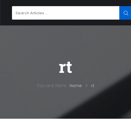
Search
SE
for:
rt
You are here:
Home
rt