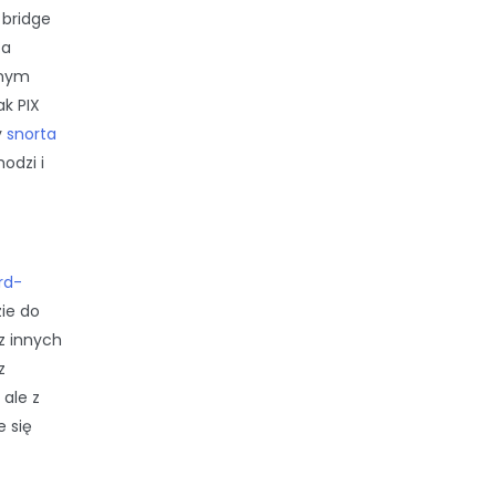
 bridge
Xa
tnym
ak PIX
y
snorta
odzi i
rd-
ie do
z innych
z
ale z
e się