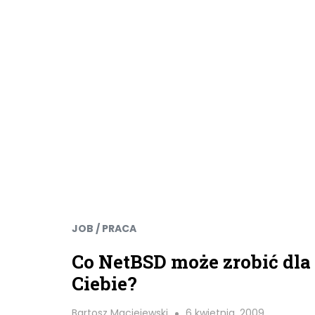
JOB / PRACA
Co NetBSD może zrobić dla
Ciebie?
Bartosz Maciejewski
6 kwietnia, 2009