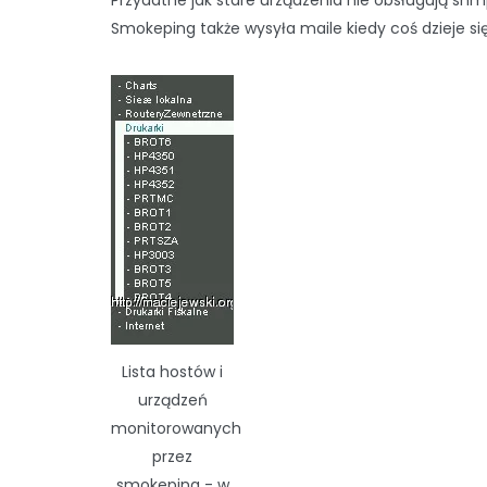
Przydatne jak stare urządzenia nie obsługują snm
Smokeping także wysyła maile kiedy coś dzieje się
Lista hostów i
urządzeń
monitorowanych
przez
smokeping - w