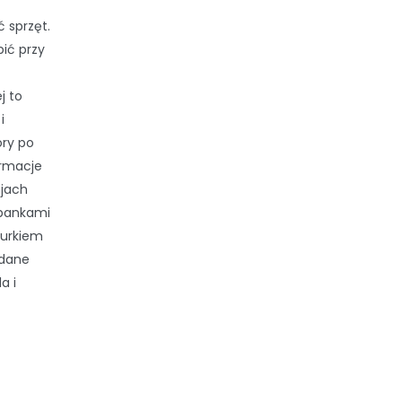
 sprzęt.
bić przy
j to
i
ory po
ormacje
njach
 bankami
iurkiem
odane
a i