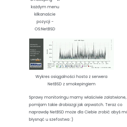
każdym menu
kilkanaście
pozycji -
OS:NetBSD
Wykres osiągalności hosta z serwera
NetBSD z smokepingiem
Sprawy monitoringu mamy właściwie załatwione,
pomijam takie drobiazgi jak arpwatch. Teraz co
naprawdę NetBSD może dla Ciebie zrobić abyś m
błysnąć u szefostwa :)