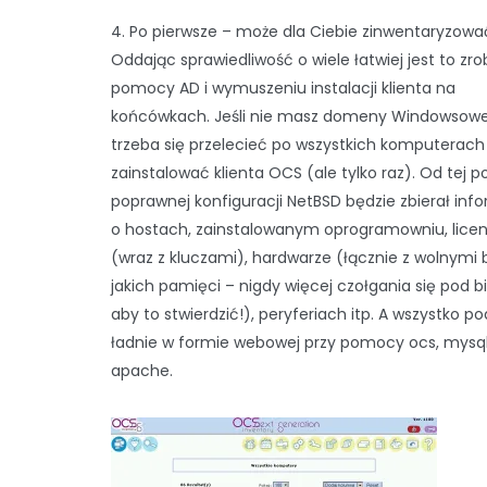
4. Po pierwsze – może dla Ciebie zinwentaryzować
Oddając sprawiedliwość o wiele łatwiej jest to zro
pomocy AD i wymuszeniu instalacji klienta na
końcówkach. Jeśli nie masz domeny Windowsowe
trzeba się przelecieć po wszystkich komputerach 
zainstalować klienta OCS (ale tylko raz). Od tej p
poprawnej konfiguracji NetBSD będzie zbierał inf
o hostach, zainstalowanym oprogramowniu, lice
(wraz z kluczami), hardwarze (łącznie z wolnymi
jakich pamięci – nigdy więcej czołgania się pod b
aby to stwierdzić!), peryferiach itp. A wszystko p
ładnie w formie webowej przy pomocy ocs, mysql
apache.