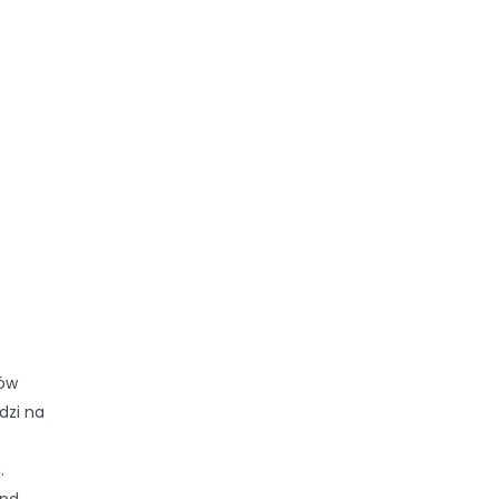
tów
dzi na
.