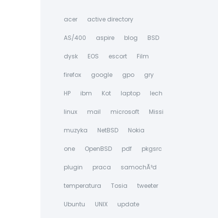
acer
active directory
AS/400
aspire
blog
BSD
dysk
EOS
escort
Film
firefox
google
gpo
gry
HP
ibm
Kot
laptop
lech
linux
mail
microsoft
Missi
muzyka
NetBSD
Nokia
one
OpenBSD
pdf
pkgsrc
plugin
praca
samochÃ³d
temperatura
Tosia
tweeter
Ubuntu
UNIX
update