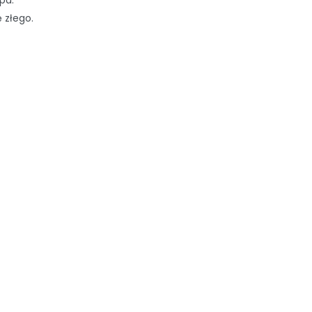
pd.
 złego.