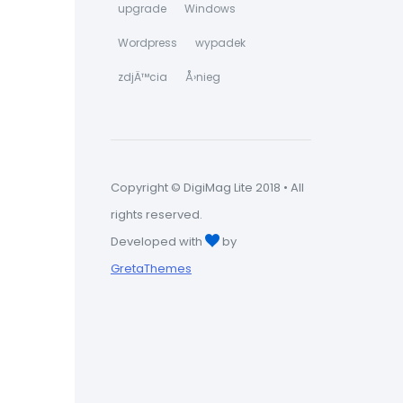
upgrade
Windows
Wordpress
wypadek
zdjÄ™cia
Å›nieg
Copyright © DigiMag Lite 2018 • All
rights reserved.
Developed with
by
GretaThemes