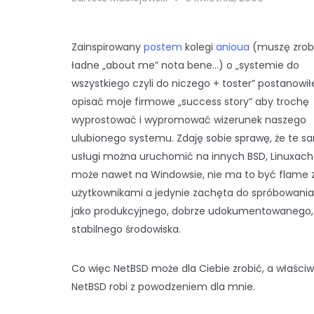
Zainspirowany
postem
kolegi
anioua
(muszę zrobi
ładne „about me” nota bene…) o „systemie do
wszystkiego czyli do niczego + toster” postanowi
opisać moje firmowe „success story” aby trochę
wyprostować i wypromować wizerunek naszego
ulubionego systemu. Zdaję sobie sprawę, że te s
usługi można uruchomić na innych BSD, Linuxach
może nawet na Windowsie, nie ma to być flame 
użytkownikami a jedynie zachęta do spróbowani
jako produkcyjnego, dobrze udokumentowanego,
stabilnego środowiska.
Co więc NetBSD może dla Ciebie zrobić, a właściw
NetBSD robi z powodzeniem dla mnie.