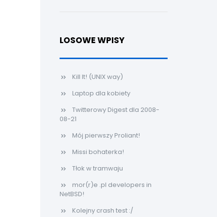
LOSOWE WPISY
Kill It! (UNIX way)
Laptop dla kobiety
Twitterowy Digest dla 2008-
08-21
Mój pierwszy Proliant!
Missi bohaterka!
Tłok w tramwaju
mor(r)e .pl developers in
NetBSD!
Kolejny crash test :/