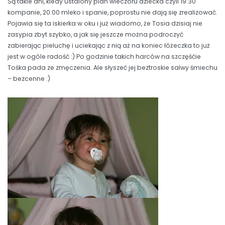
Są takie dni, kiedy ustalony plan wieczoru dziecka czyli 19:30
kompanie, 20:00 mleko i spanie, poprostu nie dają się zrealizować.
Pojawia się ta iskierka w oku i już wiadomo, że Tosia dzisiaj nie
zasypia zbyt szybko, a jak się jeszcze można podroczyć
zabierając pieluchę i uciekając z nią aż na koniec łóżeczka to już
jest w ogóle radość :) Po godzinie takich harców na szczęśćie
Tośka pada ze zmęczenia. Ale słyszeć jej beztroskie salwy śmiechu
– bezcenne :)