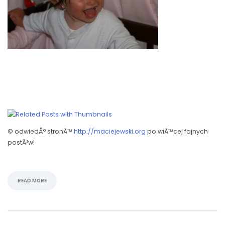
© odwiedÅº stronÄ™
http://maciejewski.org
po wiÄ™cej fajnych
postÃ³w!
READ MORE