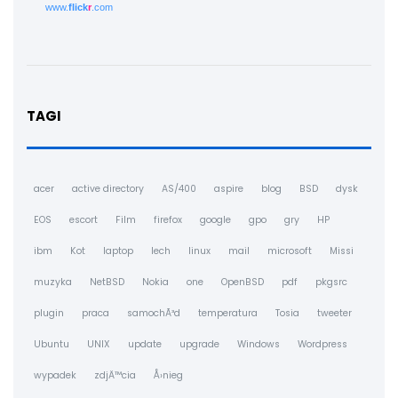
www.
flick
r
.com
TAGI
acer
active directory
AS/400
aspire
blog
BSD
dysk
EOS
escort
Film
firefox
google
gpo
gry
HP
ibm
Kot
laptop
lech
linux
mail
microsoft
Missi
muzyka
NetBSD
Nokia
one
OpenBSD
pdf
pkgsrc
plugin
praca
samochÃ³d
temperatura
Tosia
tweeter
Ubuntu
UNIX
update
upgrade
Windows
Wordpress
wypadek
zdjÄ™cia
Å›nieg