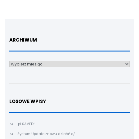
ARCHIWUM
Archiwum
LOSOWE WPISY
.pl SAVED !
System Update znowu działa! o/