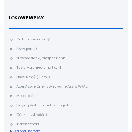
LOSOWE WPISY
Co tam u młodzieży?
I love porn ;)
Niespodzianki, niespodzianki...
Tosia Multimedialna ! cz. II
How Lucky(?) I Am ;)
Acer Aspire One i szyfrowanie AES w WPA2
Mobilność -10!
Playing Vista Speach Recognition
Cóż za szybkość :)
Transformers
By
Bed And Bedroom