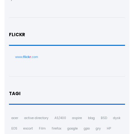
FLICKR
www.
flick
r
.com
TAGI
acer
active directory
AS/400
aspire
blog
BSD
dysk
EOS
escort
Film
firefox
google
gpo
gry
HP