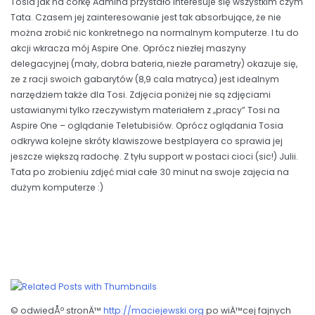
Tosia jak na córkę Admina przystało interesuje się wszystkim czym
Tata. Czasem jej zainteresowanie jest tak absorbujące, że nie
można zrobić nic konkretnego na normalnym komputerze. I tu do
akcji wkracza mój Aspire One. Oprócz niezłej maszyny
delegacyjnej (mały, dobra bateria, niezłe parametry) okazuje się,
ze z racji swoich gabarytów (8,9 cala matryca) jest idealnym
narzędziem także dla Tosi. Zdjęcia poniżej nie są zdjęciami
ustawianymi tylko rzeczywistym materiałem z „pracy” Tosi na
Aspire One – oglądanie Teletubisiów. Oprócz oglądania Tosia
odkrywa kolejne skróty klawiszowe bestplayera co sprawia jej
jeszcze większą radochę. Z tyłu support w postaci cioci (sic!) Julii.
Tata po zrobieniu zdjęć miał całe 30 minut na swoje zajęcia na
dużym komputerze :)
© odwiedÅº stronÄ™
http://maciejewski.org
po wiÄ™cej fajnych