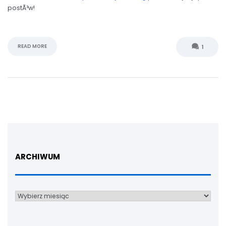
postÃ³w!
READ MORE
1
ARCHIWUM
Archiwum