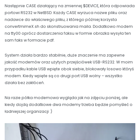
Następnie CASE działający na zmiennej $DEVICE, która odpowiada
portowi RS232 w NetBSD. Każdy CASE wyrzuca nazwe pliku oraz
nadawce do właściwego pliku, z którego później korzysta
convertmimeX.sh do skonstruowania maila. Dodatkowo modem
na tty00 oprócz dostarczenia faksu w formie obrazka wysyła ten
sam faks w formacie pdf.
System działa bardzo stabilnie, duże znaczenie ma zapewne
jakość modemów oraz użytych przejściówek USB-RS232. W moim
przypadku kable USB wpięte obok siebie, blokowały losowo któryś
modem. Kiedy wpięte są co drugi port USB wolny – wszystko
działa bez zakłóceń.
Na razie półka modemowa wygląda jak na zdjęciu poniżej, ale
kiedy dojdą dodatkowe dwa modemy trzeba będzie pomyśleć o
ładniejszej organizacji :)