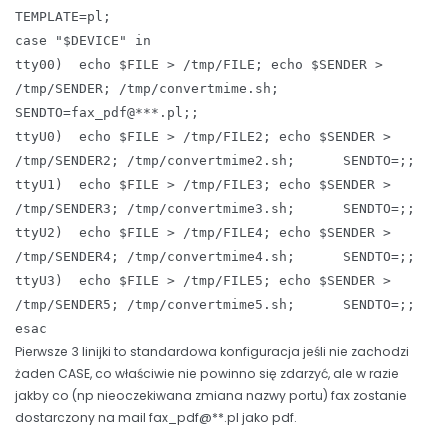
TEMPLATE=pl;
case "$DEVICE" in
tty00) echo $FILE > /tmp/FILE; echo $SENDER >
/tmp/SENDER; /tmp/convertmime.sh;
SENDTO=fax_pdf@***.pl;;
ttyU0) echo $FILE > /tmp/FILE2; echo $SENDER >
/tmp/SENDER2; /tmp/convertmime2.sh; SENDTO=;;
ttyU1) echo $FILE > /tmp/FILE3; echo $SENDER >
/tmp/SENDER3; /tmp/convertmime3.sh; SENDTO=;;
ttyU2) echo $FILE > /tmp/FILE4; echo $SENDER >
/tmp/SENDER4; /tmp/convertmime4.sh; SENDTO=;;
ttyU3) echo $FILE > /tmp/FILE5; echo $SENDER >
/tmp/SENDER5; /tmp/convertmime5.sh; SENDTO=;;
esac
Pierwsze 3 linijki to standardowa konfiguracja jeśli nie zachodzi
żaden CASE, co właściwie nie powinno się zdarzyć, ale w razie
jakby co (np nieoczekiwana zmiana nazwy portu) fax zostanie
dostarczony na mail fax_pdf@**.pl jako pdf.