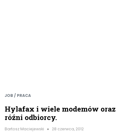
JOB / PRACA
Hylafax i wiele modemów oraz
róźni odbiorcy.
Bartosz Maciejewski
28 czerwca, 2012