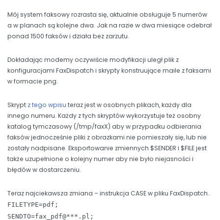
Mój system faksowy rozrasta się, aktualnie obsługuje 5 numerów
a w planach są kolejne dwa. Jak na razie w dwa miesiące odebrał
ponad 1500 faksów i działa bez zarzutu.
Dokładając modemy oczywiście modyfikacji uległ plik z
konfiguracjami FaxDispatch i skrypty konstruujące maile z faksami
w formacie png.
Skrypt
z tego wpisu
teraz jest w osobnych plikach, każdy dla
innego numeru. Każdy z tych skryptów wykorzystuje też osobny
katalog tymczasowy (/tmp/faxX) aby w przypadku odbierania
faksów jednocześnie pliki z obrazkami nie pomieszały się, lub nie
zostały nadpisane. Eksportowanie zmiennych $SENDER i $FILE jest
także uzupełnione o kolejny numer aby nie było niejasności i
błędów w dostarczeniu.
Teraz najciekawsza zmiana – instrukcja CASE w pliku FaxDispatch.
FILETYPE=pdf;
SENDTO=fax_pdf@***.pl;