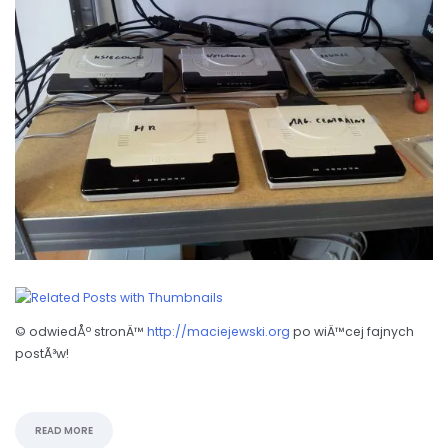
© odwiedÅº stronÄ™
http://maciejewski.org
po wiÄ™cej fajnych
postÃ³w!
READ MORE