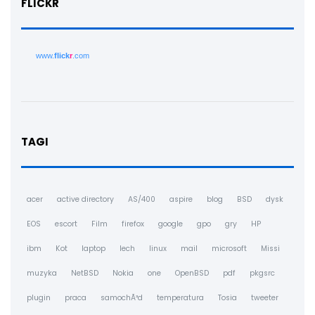
FLICKR
www.
flick
r
.com
TAGI
acer
active directory
AS/400
aspire
blog
BSD
dysk
EOS
escort
Film
firefox
google
gpo
gry
HP
ibm
Kot
laptop
lech
linux
mail
microsoft
Missi
muzyka
NetBSD
Nokia
one
OpenBSD
pdf
pkgsrc
plugin
praca
samochÃ³d
temperatura
Tosia
tweeter