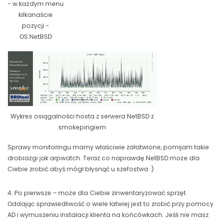
- w każdym menu
kilkanaście
pozycji -
OS:NetBSD
Wykres osiągalności hosta z serwera NetBSD z
smokepingiem
Sprawy monitoringu mamy właściwie załatwione, pomijam takie
drobiazgi jak arpwatch. Teraz co naprawdę NetBSD może dla
Ciebie zrobić abyś mógł błysnąć u szefostwa :)
4. Po pierwsze – może dla Ciebie zinwentaryzować sprzęt.
Oddając sprawiedliwość o wiele łatwiej jest to zrobić przy pomocy
AD i wymuszeniu instalacji klienta na końcówkach. Jeśli nie masz