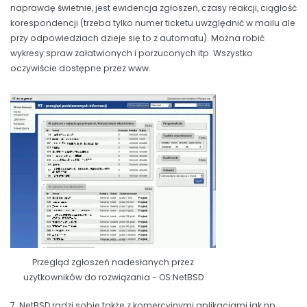
naprawdę świetnie, jest ewidencja zgłoszeń, czasy reakcji, ciągłość
korespondencji (trzeba tylko numer ticketu uwzględnić w mailu ale
przy odpowiedziach dzieje się to z automatu). Można robić
wykresy spraw załatwionych i porzuconych itp. Wszystko
oczywiście dostępne przez www.
Przegląd zgłoszeń nadesłanych przez
uzytkowników do rozwiązania - OS:NetBSD
7. NetBSD radzi sobie także z komercyjnymi aplikacjami jak np