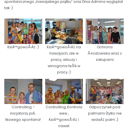
spontanicznego „hawajskiego piątku” oraz Dnia Admina wyglądał
tak :)
KsiÄ™gowoÅ›Ä‡ :)
KsiÄ™gowoÅ›Ä‡ na
Ochrona
hawajach, ale w
Å›rodowiska wraz z
pracy, arbuzy i
zakupami
winogrona teÅ¼ w
pracy ;)
Controlling –
Controlling, Kontrola
Odpoczynek pod
inicjatorzy piÄ…
wew.,
palmami (tylko nie
tkowego spontana!
KsiÄ™gowoÅ›Ä‡ i
widaÄ‡ palm ;)
nawet