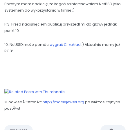
Pozatym mam nadzieję, że kogoś zainteresowałem NetBSD jako
systemem do wykorzystania w firmie :)
P.S. Przed naciśnięciem publikuj przyszedł mi do głowy jednak
punkt 10.
10. NetBSD może pomóc
wygrać Ci zakład
;) Aktualnie mamy już
RC3!
© odwiedÅº stronÄ™
http://maciejewski.org
po wiÄ™cej fajnych
postÃ³w!