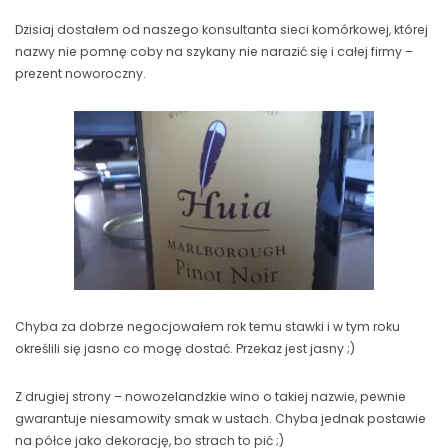
Dzisiaj dostałem od naszego konsultanta sieci komórkowej, której
nazwy nie pomnę coby na szykany nie narazić się i całej firmy –
prezent noworoczny.
Chyba za dobrze negocjowałem rok temu stawki i w tym roku
określili się jasno co mogę dostać. Przekaz jest jasny ;)
Z drugiej strony – nowozelandzkie wino o takiej nazwie, pewnie
gwarantuje niesamowity smak w ustach. Chyba jednak postawie
na półce jako dekorację, bo strach to pić ;)