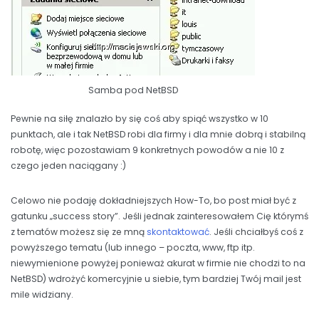
Samba pod NetBSD
Pewnie na siłę znalazło by się coś aby spiąć wszystko w 10
punktach, ale i tak NetBSD robi dla firmy i dla mnie dobrą i stabilną
robotę, więc pozostawiam 9 konkretnych powodów a nie 10 z
czego jeden naciągany :)
Celowo nie podaję dokładniejszych How-To, bo post miał być z
gatunku „success story”. Jeśli jednak zainteresowałem Cię którymś
z tematów możesz się ze mną
skontaktować
. Jeśli chciałbyś coś z
powyższego tematu (lub innego – poczta, www, ftp itp.
niewymienione powyżej ponieważ akurat w firmie nie chodzi to na
NetBSD) wdrożyć komercyjnie u siebie, tym bardziej Twój mail jest
mile widziany.