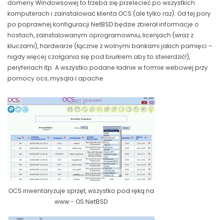
domeny Windowsowej to trzeba się przelecieć po wszystkich
komputerach i zainstalować klienta OCS (ale tylko raz). Od tej pory
po poprawnej konfiguracji NetBSD będzie zbierał informacje o
hostach, zainstalowanym oprogramowniu, licenjach (wraz z
kluczami), hardwarze (łącznie z wolnymi bankami jakich pamięci –
nigdy więcej czołgania się pod biurkiem aby to stwierdzić!),
peryferiach itp. A wszystko podane ładnie w formie webowej przy
pomocy ocs, mysqla i apache.
OCS inwentaryzuje sprzęt, wszystko pod ręką na
www - OS:NetBSD