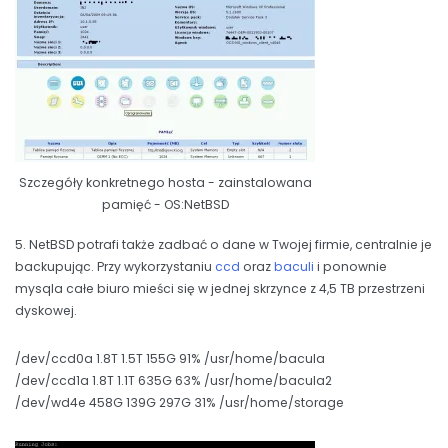
Szczegóły konkretnego hosta - zainstalowana
pamięć - OS:NetBSD
5. NetBSD potrafi także zadbać o dane w Twojej firmie, centralnie je
backupując. Przy wykorzystaniu
ccd
oraz
baculi
i ponownie
mysqla całe biuro mieści się w jednej skrzynce z 4,5 TB przestrzeni
dyskowej.
/dev/ccd0a 1.8T 1.5T 155G 91% /usr/home/bacula
/dev/ccd1a 1.8T 1.1T 635G 63% /usr/home/bacula2
/dev/wd4e 458G 139G 297G 31% /usr/home/storage