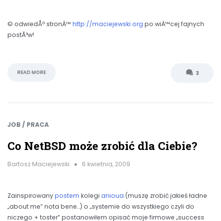
© odwiedÅº stronÄ™
http://maciejewski.org
po wiÄ™cej fajnych
postÃ³w!
READ MORE
3
JOB / PRACA
Co NetBSD może zrobić dla Ciebie?
Bartosz Maciejewski
6 kwietnia, 2009
Zainspirowany
postem
kolegi
anioua
(muszę zrobić jakieś ładne
„about me” nota bene…) o „systemie do wszystkiego czyli do
niczego + toster” postanowiłem opisać moje firmowe „success