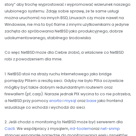
story” aby trochę wyprostować i wypromować wizerunek naszego
ulubionego systemu. Zdaję sobie sprawę, że te same usługi
można uruchomić na innych BSD, Linuxach czy może nawet na
Windowsie, nie ma to być flame z innymi użytkownikami a jedynie
zachęta do spróbowania NetBSD jako produkcyjnego, dobrze
udokumentowanego, stabilnego środowiska.
Co więc NetBSD może dla Ciebie zrobić, a właściwie co NetBSD
robi z powodzeniem dla mnie.
1. NetBSD stoii na straży ruchu Internetowego jako bridge
pomiędzy PIXem a resztą sieci. Gdyby nie było PIXa oczywiście
mógłby być także dobrym redundantnym routerem oraz
firewallem (pf, carp). Narazie jednak PIX wycina to co nie potrzeba,
a NetBSD przy pomocy
snorta
i
mysql
oraz
base
jako frontend
wizualizuje co wchodzi i wychodzi do sieci.
2. Jeśli chodzi o monitoring to NetBSD może być serwerem dla
Cacti
. We współpracy z mysqlem,
rrd-toolem
oraz
net-snmp
stanowi wspaniałe narzędzie do monitorowania wielu aspektów