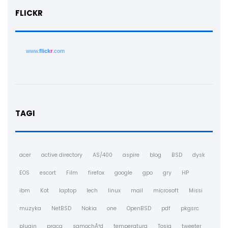
FLICKR
www.
flick
r
.com
TAGI
acer
active directory
AS/400
aspire
blog
BSD
dysk
EOS
escort
Film
firefox
google
gpo
gry
HP
ibm
Kot
laptop
lech
linux
mail
microsoft
Missi
muzyka
NetBSD
Nokia
one
OpenBSD
pdf
pkgsrc
plugin
praca
samochÃ³d
temperatura
Tosia
tweeter