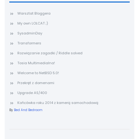
Warsztat Bloggera
My own LOLCAT ;)
SysadminDay
Transformers
Rozwiązanie zagadki / Riddle solved
Tosia Multimedialna!
Welcome to NetBSD 5.0!
Przekręt z domenami
Upgrade AS/400
Końcówka roku 2014 z kamerą samochodową
By
Bed And Bedroom