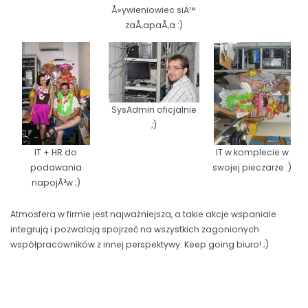
Å»ywieniowiec siÄ™
zaÅ‚apaÅ‚a :)
SysAdmin oficjalnie
;)
IT + HR do
IT w komplecie w
podawania
swojej pieczarze :)
napojÃ³w ;)
Atmosfera w firmie jest najważniejsza, a takie akcje wspaniale
integrują i pozwalają spojrzeć na wszystkich zagonionych
współpracowników z innej perspektywy. Keep going biuro! ;)