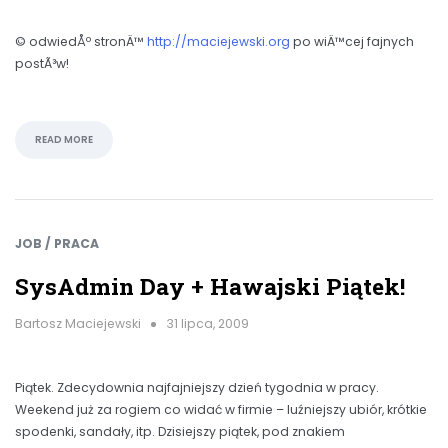
© odwiedÅº stronÄ™
http://maciejewski.org
po wiÄ™cej fajnych
postÃ³w!
READ MORE
JOB / PRACA
SysAdmin Day + Hawajski Piątek!
Bartosz Maciejewski
31 lipca, 2009
Piątek. Zdecydownia najfajniejszy dzień tygodnia w pracy.
Weekend już za rogiem co widać w firmie – luźniejszy ubiór, krótkie
spodenki, sandały, itp. Dzisiejszy piątek, pod znakiem