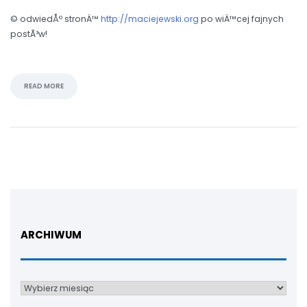
© odwiedÅº stronÄ™
http://maciejewski.org
po wiÄ™cej fajnych
postÃ³w!
READ MORE
ARCHIWUM
Archiwum