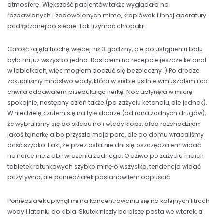
atmosferę. Większość pacjentów także wyglądała na
rozbawionych i zadowolonych mimo, kroplówek, i innej aparatury
podłączonej do siebie. Tak trzymać chłopaki!
Całość zajęła trochę więcej niż 3 godziny, ale po ustąpieniu bólu
było mi już wszystko jedno. Dostałem na recepcie jeszcze ketonal
w tabletkach, więc mogłem poczuć się bezpieczny :) Po drodze
zakupiliśmy mnóstwo wody, która w siebie usilnie wmuszałem i co
chwila oddawałem przepukując nerkę. Noc upłynęła w miarę
spokojnie, następny dzień także (po zażyciu ketonalu, ale jednak).
W niedzielę czułem się na tyle dobrze (od rana żadnych drugów),
że wybraliśmy się do sklepu no i wtedy klops, albo rozchodziłem
jakoś tą nerkę albo przyszła moja pora, ale do domu wracaliśmy
dość szybko. Fakt, że przez ostatnie dni się oszczędzałem widać
na nerce nie zrobił wrażenia żadnego. O dziwo po zażyciu moich
tabletek ratunkowych szybko minęło wszystko, tendencja widać
pozytywna, ale poniedziałek postanowiłem odpuścić.
Poniedziałek upłynął mi na koncentrowaniu się na kolejnych litrach
wody i lataniu do kibla. Skutek niezły bo piszę posta we wtorek, a