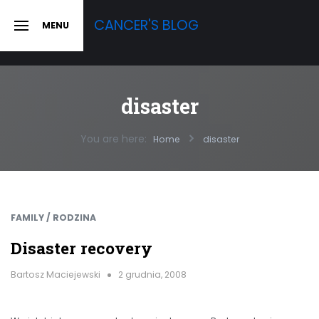
Skip
CANCER'S BLOG
MENU
to
SLIDE
OUT
content
SIDEBAR
disaster
You are here:
Home
disaster
FAMILY / RODZINA
Disaster recovery
Bartosz Maciejewski
2 grudnia, 2008