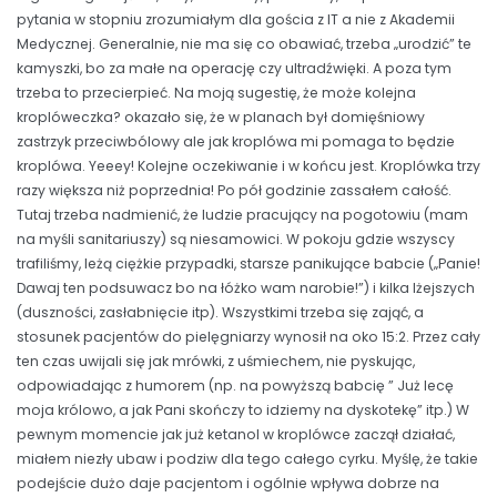
pytania w stopniu zrozumiałym dla gościa z IT a nie z Akademii
Medycznej. Generalnie, nie ma się co obawiać, trzeba „urodzić” te
kamyszki, bo za małe na operację czy ultradźwięki. A poza tym
trzeba to przecierpieć. Na moją sugestię, że może kolejna
kroplóweczka? okazało się, że w planach był domięśniowy
zastrzyk przeciwbólowy ale jak kroplówa mi pomaga to będzie
kroplówa. Yeeey! Kolejne oczekiwanie i w końcu jest. Kroplówka trzy
razy większa niż poprzednia! Po pół godzinie zassałem całość.
Tutaj trzeba nadmienić, że ludzie pracujący na pogotowiu (mam
na myśli sanitariuszy) są niesamowici. W pokoju gdzie wszyscy
trafiliśmy, leżą ciężkie przypadki, starsze panikujące babcie („Panie!
Dawaj ten podsuwacz bo na łóżko wam narobie!”) i kilka lżejszych
(duszności, zasłabnięcie itp). Wszystkimi trzeba się zająć, a
stosunek pacjentów do pielęgniarzy wynosił na oko 15:2. Przez cały
ten czas uwijali się jak mrówki, z uśmiechem, nie pyskując,
odpowiadając z humorem (np. na powyższą babcię ” Już lecę
moja królowo, a jak Pani skończy to idziemy na dyskotekę” itp.) W
pewnym momencie jak już ketanol w kroplówce zaczął działać,
miałem niezły ubaw i podziw dla tego całego cyrku. Myślę, że takie
podejście dużo daje pacjentom i ogólnie wpływa dobrze na