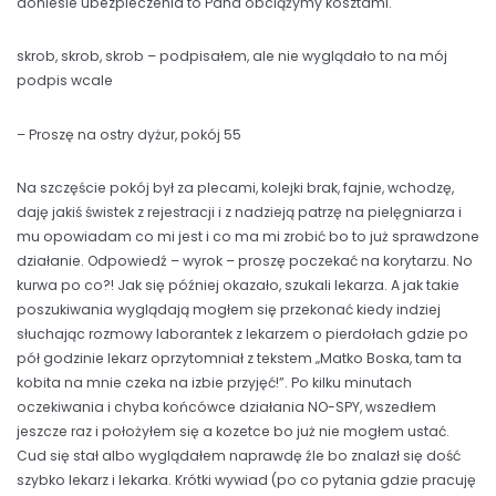
doniesie ubezpieczenia to Pana obciążymy kosztami.
skrob, skrob, skrob – podpisałem, ale nie wyglądało to na mój
podpis wcale
– Proszę na ostry dyżur, pokój 55
Na szczęście pokój był za plecami, kolejki brak, fajnie, wchodzę,
daję jakiś świstek z rejestracji i z nadzieją patrzę na pielęgniarza i
mu opowiadam co mi jest i co ma mi zrobić bo to już sprawdzone
działanie. Odpowiedź – wyrok – proszę poczekać na korytarzu. No
kurwa po co?! Jak się później okazało, szukali lekarza. A jak takie
poszukiwania wyglądają mogłem się przekonać kiedy indziej
słuchając rozmowy laborantek z lekarzem o pierdołach gdzie po
pół godzinie lekarz oprzytomniał z tekstem „Matko Boska, tam ta
kobita na mnie czeka na izbie przyjęć!”. Po kilku minutach
oczekiwania i chyba końcówce działania NO-SPY, wszedłem
jeszcze raz i położyłem się a kozetce bo już nie mogłem ustać.
Cud się stał albo wyglądałem naprawdę źle bo znalazł się dość
szybko lekarz i lekarka. Krótki wywiad (po co pytania gdzie pracuję