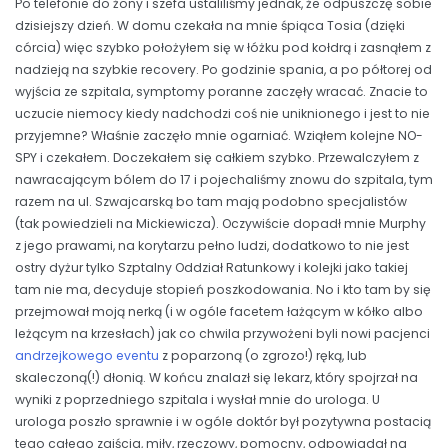
Po telefonie do żony i szefa ustaliliśmy jednak, że odpuszczę sobie
dzisiejszy dzień. W domu czekała na mnie śpiąca Tosia (dzięki
córcia) więc szybko położyłem się w łóżku pod kołdrą i zasnąłem z
nadzieją na szybkie recovery. Po godzinie spania, a po półtorej od
wyjścia ze szpitala, symptomy poranne zaczęły wracać. Znacie to
uczucie niemocy kiedy nadchodzi coś nie uniknionego i jest to nie
przyjemne? Właśnie zaczęło mnie ogarniać. Wziąłem kolejne NO-
SPY i czekałem. Doczekałem się całkiem szybko. Przewalczyłem z
nawracającym bólem do 17 i pojechaliśmy znowu do szpitala, tym
razem na ul. Szwajcarską bo tam mają podobno specjalistów
(tak powiedzieli na Mickiewicza). Oczywiście dopadł mnie Murphy
z jego prawami, na korytarzu pełno ludzi, dodatkowo to nie jest
ostry dyżur tylko Szptalny Oddział Ratunkowy i kolejki jako takiej
tam nie ma, decyduje stopień poszkodowania. No i kto tam by się
przejmował moją nerką (i w ogóle facetem łażącym w kółko albo
leżącym na krzesłach) jak co chwila przywożeni byli nowi pacjenci
andrzejkowego eventu
z poparzoną (o zgrozo!) ręką, lub
skaleczoną(!) dłonią. W końcu znalazł się lekarz, który spojrzał na
wyniki z poprzedniego szpitala i wysłał mnie do urologa. U
urologa poszło sprawnie i w ogóle doktór był pozytywna postacią
tego całego zajścia, miły, rzeczowy, pomocny, odpowiadał na