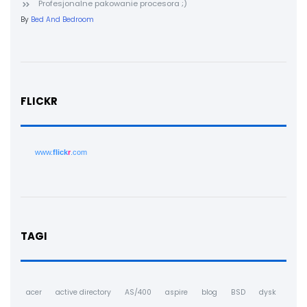
Profesjonalne pakowanie procesora ;)
By
Bed And Bedroom
FLICKR
www.
flick
r
.com
TAGI
acer
active directory
AS/400
aspire
blog
BSD
dysk