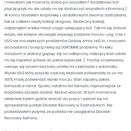
i mieszkam jak można to zrobić po wszystkim? Dodatkowo ból
plączę język, no ale udało mi się dostarczyć wszystkich informacji.)
W końcu dostałem kroplówkę z dodatkowymi dwoma zastrzykami,
tak że całkiem niezły koktajl drugowy. Skuteczny koktajl,
odpłynąłem w kilka minut czując ustepujący ból. Tak mi się dobrze
leżało, ale kolejne obowiązki wzywają, badanie moczu i usg. O ile z
USG nie ma większych problemów (aaaaj zimny żel), to z moczem
do badania z bolącą nerką są OGROMNE problemy. Po kilku
minutach w ubikacji gapiąc się na odkręcony cieknący kran udało
mi się napełnić prawie do pełna kubeczek :). Trochę oczekiwania,
ciesząc się życiem bez bólu umiliła mi czekolada z automatu.
Wyniki USG który przyszły szybciej właściwie potwierdziły to co na
100% miały potwierdzić wyniki moczu. Stan zapalny, jakieś
kamyszki w nerce. Spoko, ostatnio też tak było, najważniejsze że
kroplówka zaczęła działać. Można wracać. W tym momencie
właściwie byłem gotów wracać do pracy i wybrać się na
sprawdzenie polityki Disaster Recovery w Szamotułach. Nie
przewidziałem jedynie, że polityka nie uwzględnia Disaster
Recovery Admina…