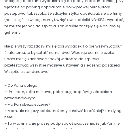
W piątek jak co rano wybrałem się do pracy. Pod sam koniec, przy
wjeździe na parking dopadł mnie ból w prawej nerce, który
postępował tak szybko, że zdążyłem tylko doczłapać się do firmy
(na szczęście windę mamy), wziąć dwie tabletki NO-SPA i wydukać,
że muszę jechać do szpitala. Tak właśnie zaczęły się 4 dni mojej
gehenny.
Nie pierwszy raz zdażył mi się taki wypadek. Po pierwszym „ataku”
4 lata temu, to był „atak” numer dwa. Wiedząc co mnie czeka
udało mi się zachować spokój w drodze do szpitala i
przetestować wszystkie możliwe ustawienia siedzenia pasażera.
W szpitalu standardowo:
– Co Panu dolega
– Umieram, kolka nerkowa, potrzebuję kroplówkę z środkiem
przeciwbólowym
– Ma Pan ubezpieczenie?
– Mam, ale nie przy sobie, możemy załatwić to później? I’m dying
here!
– To w takim razie proszę podpisać oświadczenie, że jak Pan nie