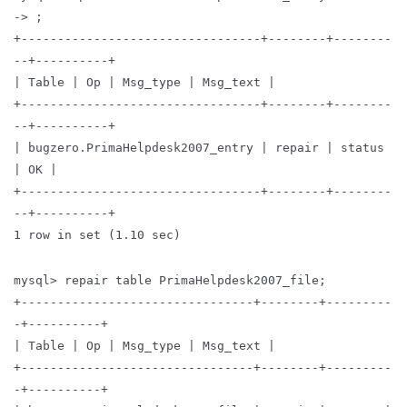
-> ;
+---------------------------------+--------+--------
--+----------+
| Table | Op | Msg_type | Msg_text |
+---------------------------------+--------+--------
--+----------+
| bugzero.PrimaHelpdesk2007_entry | repair | status
| OK |
+---------------------------------+--------+--------
--+----------+
1 row in set (1.10 sec)
mysql> repair table PrimaHelpdesk2007_file;
+--------------------------------+--------+---------
-+----------+
| Table | Op | Msg_type | Msg_text |
+--------------------------------+--------+---------
-+----------+