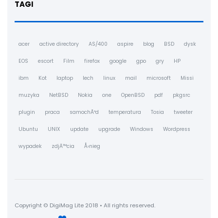
TAGI
acer
active directory
AS/400
aspire
blog
BSD
dysk
EOS
escort
Film
firefox
google
gpo
gry
HP
ibm
Kot
laptop
lech
linux
mail
microsoft
Missi
muzyka
NetBSD
Nokia
one
OpenBSD
pdf
pkgsrc
plugin
praca
samochÃ³d
temperatura
Tosia
tweeter
Ubuntu
UNIX
update
upgrade
Windows
Wordpress
wypadek
zdjÄ™cia
Å›nieg
Copyright © DigiMag Lite 2018 • All rights reserved.