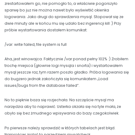
zrestartowałem go, nie pomogło to, a właściwie pogorszyło
sparwę bo juz nie można nawet było wyświetlić okienka
logowania. Jako drugi do sprawdzenia mysql. Stopował się ze
dwie minuty ale w końcu mu się udało bez ingerencji kill :) Przy
próbie wystartowania dostałem komunikat:
/var: write failed, file system is full
Aha, jest winowajca. Faktycznie /var ponad pełny 102% :) Zrobiłem
trochę miejsca (głownie logi mysqla i snorta) i wystartowałem
mysql jeszcze raz, tym razem poszło gładko. Próba logowania się
do bugzero jednak zakończyła się komunikatem „Load
issues/bugs from the database failed”.
No to pięknie baza się rozjechała. Na szczęście mysql ma
narzędzia aby to naprawić. Usterka okzała się na tyle mała, że
obyło się bez żmudnego wpisywania do bazy czegokolwiek.
Po pierwsze należy sprawdzić w których tabelach jest błąd.
Najprościej zrobić to narzędziem mysqlcheck