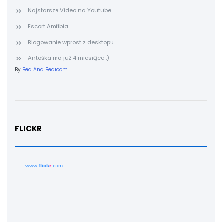
Najstarsze Video na Youtube
Escort Amfibia
Blogowanie wprost z desktopu
Antośka ma już 4 miesiące :)
By
Bed And Bedroom
FLICKR
www.
flick
r
.com