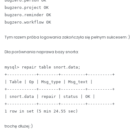
bugzero.person OK
bugzero.project OK
bugzero.reminder OK
bugzero.workflow OK
Tym razem próba logowania zakończyła się pełnym sukcesem :)
Dla porównania naprawa bazy snorta:
mysql> repair table snort.data;
+------------+--------+----------+----------+
| Table | Op | Msg_type | Msg_text |
+------------+--------+----------+----------+
| snort.data | repair | status | OK |
+------------+--------+----------+----------+
1 row in set (5 min 24.55 sec)
trochę dłużej :)