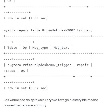
| OK |
+---------------------------------+--------+--------
--+----------+
1 row in set (1.88 sec)
mysql> repair table PrimaHelpdesk2007_trigger;
+-----------------------------------+--------+------
----+----------+
| Table | Op | Msg_type | Msg_text |
+-----------------------------------+--------+------
----+----------+
| bugzero.PrimaHelpdesk2007_trigger | repair |
status | OK |
+-----------------------------------+--------+------
----+----------+
1 row in set (0.07 sec)
Jak widać poszło sprawnie i szybko (czego niestety nie można
powiedzieć o bazie snorta :/