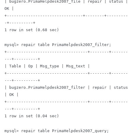
| bugzero.PrimaHelpdesk2007_file | repair | status |
OK |
+--------------------------------+--------+---------
-+----------+
1 row in set (0.68 sec)
mysql> repair table PrimaHelpdesk2007_filter;
+----------------------------------+--------+-------
---+----------+
| Table | Op | Msg_type | Msg_text |
+----------------------------------+--------+-------
---+----------+
| bugzero.PrimaHelpdesk2007_filter | repair | status
| OK |
+----------------------------------+--------+-------
---+----------+
1 row in set (0.04 sec)
mysql> repair table PrimaHelpdesk2007_query;