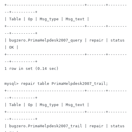
+---------------------------------+--------+--------
--+----------+
| Table | Op | Msg_type | Msg_text |
+---------------------------------+--------+--------
--+----------+
| bugzero.PrimaHelpdesk2007_query | repair | status
| OK |
+---------------------------------+--------+--------
--+----------+
1 row in set (0.14 sec)
mysql> repair table PrimaHelpdesk2007_trail;
+---------------------------------+--------+--------
--+----------+
| Table | Op | Msg_type | Msg_text |
+---------------------------------+--------+--------
--+----------+
| bugzero.PrimaHelpdesk2007_trail | repair | status