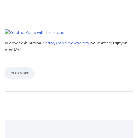
© odwiedÅº stronÄ™
http://maciejewski.org
po wiÄ™cej fajnych
postÃ³w!
READ MORE