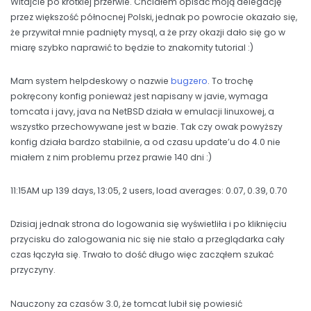
Witajcie po krótkiej przerwie. Chciałem opisać moją delegację
przez większość północnej Polski, jednak po powrocie okazało się,
że przywitał mnie padnięty mysql, a że przy okazji dało się go w
miarę szybko naprawić to będzie to znakomity tutorial :)
Mam system helpdeskowy o nazwie
bugzero
. To trochę
pokręcony konfig ponieważ jest napisany w javie, wymaga
tomcata i javy, java na NetBSD działa w emulacji linuxowej, a
wszystko przechowywane jest w bazie. Tak czy owak powyższy
konfig działa bardzo stabilnie, a od czasu update’u do 4.0 nie
miałem z nim problemu przez prawie 140 dni :)
11:15AM up 139 days, 13:05, 2 users, load averages: 0.07, 0.39, 0.70
Dzisiaj jednak strona do logowania się wyświetliła i po kliknięciu
przycisku do zalogowania nic się nie stało a przeglądarka cały
czas łączyła się. Trwało to dość długo więc zacząłem szukać
przyczyny.
Nauczony za czasów 3.0, że tomcat lubił się powiesić