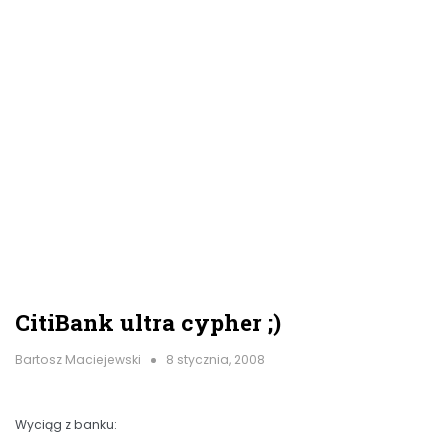
CitiBank ultra cypher ;)
Bartosz Maciejewski
8 stycznia, 2008
Wyciąg z banku: