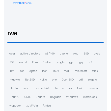
www.
flick
r
.com
TAGI
acer
active directory
AS/400
aspire
blog
BSD
dysk
EOS
escort
Film
firefox
google
gpo
gry
HP
ibm
Kot
laptop
lech
linux
mail
microsoft
Missi
muzyka
NetBSD
Nokia
one
OpenBSD
pdf
pkgsrc
plugin
praca
samochÃ³d
temperatura
Tosia
tweeter
Ubuntu
UNIX
update
upgrade
Windows
Wordpress
wypadek
zdjÄ™cia
Å›nieg