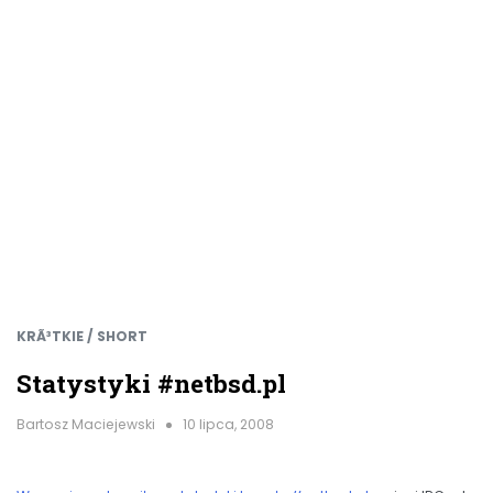
KRÃ³TKIE / SHORT
Statystyki #netbsd.pl
Bartosz Maciejewski
10 lipca, 2008