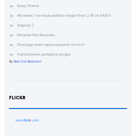
Nowy Theme
Windows 7 on boot partition larger than 2 TB on RAID 5
Segway :)
Disaster Key Recovery
Dlaczego mam lepsze poranki niż inni?
Transformers podejście drugie.
By
Bed And Bedroom
FLICKR
www.
flick
r
.com