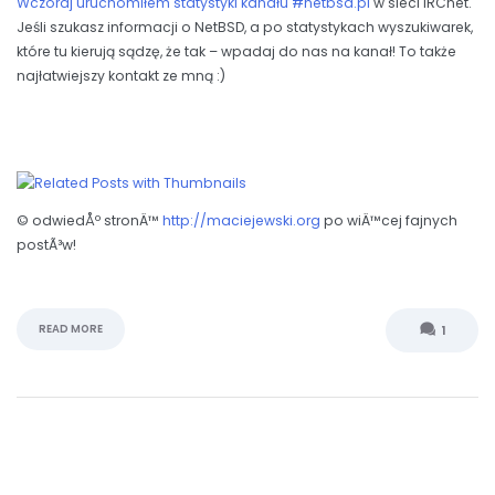
Wczoraj uruchomiłem
statystyki kanału #netbsd.pl
w sieci IRCnet.
Jeśli szukasz informacji o NetBSD, a po statystykach wyszukiwarek,
które tu kierują sądzę, że tak – wpadaj do nas na kanał! To także
najłatwiejszy kontakt ze mną :)
© odwiedÅº stronÄ™
http://maciejewski.org
po wiÄ™cej fajnych
postÃ³w!
READ MORE
1