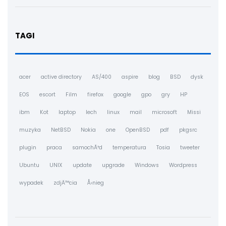
TAGI
acer
active directory
AS/400
aspire
blog
BSD
dysk
EOS
escort
Film
firefox
google
gpo
gry
HP
ibm
Kot
laptop
lech
linux
mail
microsoft
Missi
muzyka
NetBSD
Nokia
one
OpenBSD
pdf
pkgsrc
plugin
praca
samochÃ³d
temperatura
Tosia
tweeter
Ubuntu
UNIX
update
upgrade
Windows
Wordpress
wypadek
zdjÄ™cia
Å›nieg