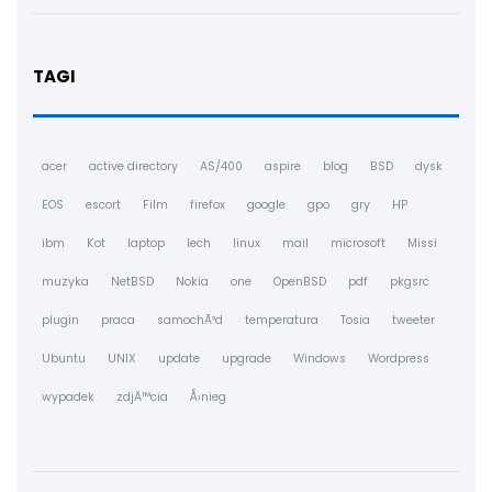
TAGI
acer
active directory
AS/400
aspire
blog
BSD
dysk
EOS
escort
Film
firefox
google
gpo
gry
HP
ibm
Kot
laptop
lech
linux
mail
microsoft
Missi
muzyka
NetBSD
Nokia
one
OpenBSD
pdf
pkgsrc
plugin
praca
samochÃ³d
temperatura
Tosia
tweeter
Ubuntu
UNIX
update
upgrade
Windows
Wordpress
wypadek
zdjÄ™cia
Å›nieg