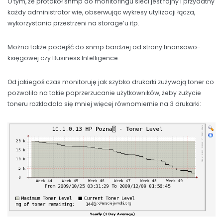
O tym, że protokół snmp do monitoringu sieci jest fajny i przydatny
każdy administrator wie, obserwując wykresy utylizacji łącza,
wykorzystania przestrzeni na storage’u itp.
Można także podejść do snmp bardziej od strony finansowo-
księgowej czy Business Intelligence.
Od jakiegoś czas monitoruję jak szybko drukarki zużywają toner co
pozwoliło na takie poprzerzucanie użytkowników, żeby zużycie
toneru rozkładało się mniej więcej równomiernie na 3 drukarki: