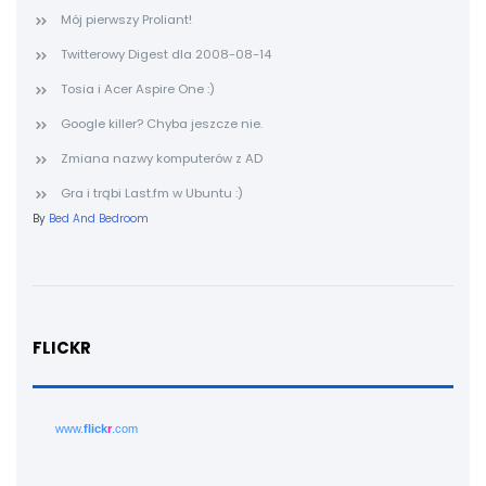
Mój pierwszy Proliant!
Twitterowy Digest dla 2008-08-14
Tosia i Acer Aspire One :)
Google killer? Chyba jeszcze nie.
Zmiana nazwy komputerów z AD
Gra i trąbi Last.fm w Ubuntu :)
By
Bed And Bedroom
FLICKR
www.
flick
r
.com