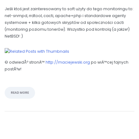
Jeśli ktoś jest zainteresowany to soft użyty do tego monitoringu to:
net-snmpd, rrdtool, cacti, apache+php i standardowe agenty
systemowe + kilka gotowych skryptów od społeczności cacti
(monitoring poziomu tonerów). Wszystko pod kontrolą (a jakże!)
NetBSD! :)
© odwiedÅº stronÄ™
http://maciejewski.org
po wiÄ™cej fajnych
postÃ³w!
READ MORE