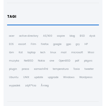
TAGI
acer
active directory
AS/400
aspire
blog
BSD
dysk
EOS
escort
Film
firefox
google
gpo
gry
HP
ibm
Kot
laptop
lech
linux
mail
microsoft
Missi
muzyka
NetBSD
Nokia
one
OpenBSD
pdf
pkgsrc
plugin
praca
samochÃ³d
temperatura
Tosia
tweeter
Ubuntu
UNIX
update
upgrade
Windows
Wordpress
wypadek
zdjÄ™cia
Å›nieg