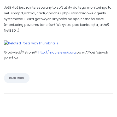
Jeśli ktoś jest zainteresowany to soft użyty do tego monitoringu to:
net-snmpd, rrdtool, cacti, apache+php i standardowe agenty
systemowe + kilka gotowych skryptów od społeczności cacti
(monitoring poziomu tonerów). Wszystko pod kontrolą (a jakże!)
NetBSD! :)
© odwiedÅº stronÄ™
http://maciejewski.org
po wiÄ™cej fajnych
postÃ³w!
READ MORE