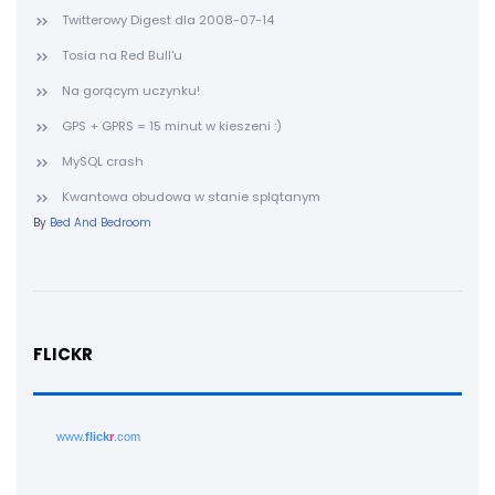
Twitterowy Digest dla 2008-07-14
Tosia na Red Bull'u
Na gorącym uczynku!
GPS + GPRS = 15 minut w kieszeni :)
MySQL crash
Kwantowa obudowa w stanie splątanym
By
Bed And Bedroom
FLICKR
www.
flick
r
.com