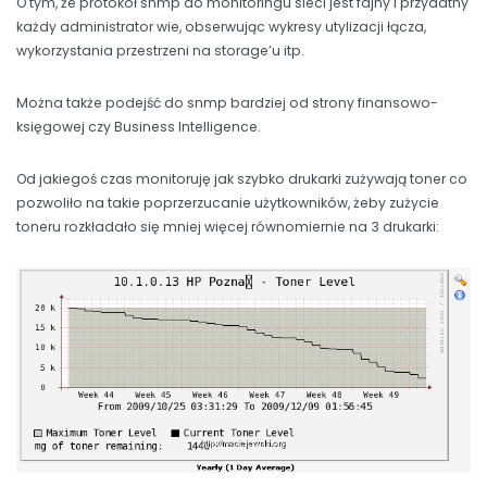
O tym, że protokół snmp do monitoringu sieci jest fajny i przydatny
każdy administrator wie, obserwując wykresy utylizacji łącza,
wykorzystania przestrzeni na storage’u itp.
Można także podejść do snmp bardziej od strony finansowo-
księgowej czy Business Intelligence.
Od jakiegoś czas monitoruję jak szybko drukarki zużywają toner co
pozwoliło na takie poprzerzucanie użytkowników, żeby zużycie
toneru rozkładało się mniej więcej równomiernie na 3 drukarki: