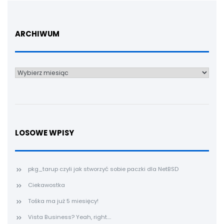
ARCHIWUM
Archiwum
LOSOWE WPISY
pkg_tarup czyli jak stworzyć sobie paczki dla NetBSD
Ciekawostka
Tośka ma już 5 miesięcy!
Vista Business? Yeah, right....