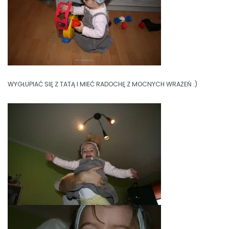
WYGŁUPIAĆ SIĘ Z TATĄ I MIEĆ RADOCHĘ Z MOCNYCH WRAŻEŃ :)