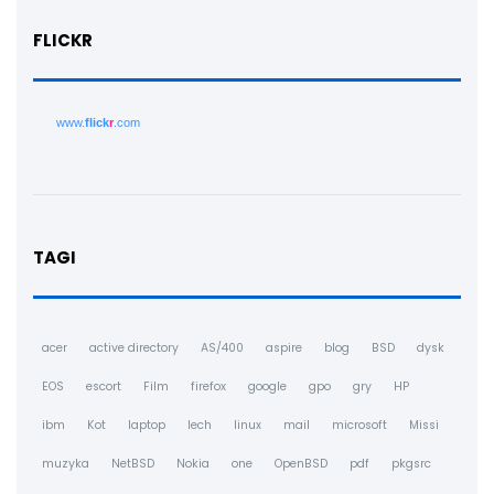
FLICKR
www.
flick
r
.com
TAGI
acer
active directory
AS/400
aspire
blog
BSD
dysk
EOS
escort
Film
firefox
google
gpo
gry
HP
ibm
Kot
laptop
lech
linux
mail
microsoft
Missi
muzyka
NetBSD
Nokia
one
OpenBSD
pdf
pkgsrc