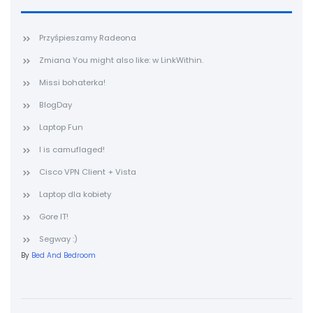
Przyśpieszamy Radeona
Zmiana You might also like: w LinkWithin.
Missi bohaterka!
BlogDay
Laptop Fun
I is camuflaged!
Cisco VPN Client + Vista
Laptop dla kobiety
Gore IT!
Segway :)
By
Bed And Bedroom