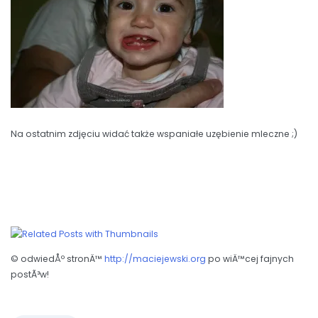
Na ostatnim zdjęciu widać także wspaniałe uzębienie mleczne ;)
© odwiedÅº stronÄ™
http://maciejewski.org
po wiÄ™cej fajnych
postÃ³w!