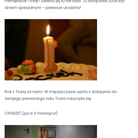
Pamiętacie Tosię? Dawno jej tu nie było. 22 listopada 2008 był
dniem specjalnym – pierwsze urodziny!
Rok z Tosią za nami. W międzyczasie oprócz dobijania do
swojego pierwszego roku Tosia nauczyła się:
CHODZIĆ (już w 11 miesiącu!)