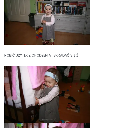
ROBIĆ UŻYTEK Z CHODZENIA I SKRADAĆ SIĘ ;)