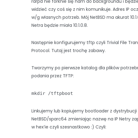
rarpd nie forknie się nam do backgroundu i będz
widzieć czy coś się z nim komunikuje. Adres IP oc
w/g własnych potrzeb. Mój NetBSD ma akurat 10.1.
Netra będzie miała 10.1.0.8.
Następnie konfigurujemy tftp czyli Trivial File Tra
Protocol. Tutaj jest trochę zabawy.
Tworzymy po pierwsze katalog dla plików potrze
podania przez TFTP:
mkdir /tftpboot
Linkujemy lub kopiujemy bootloader z dystrybucji
NetBSD/sparc64 zmieniając nazwę na IP Netry za
w hex’ie czyli szesnastkowo :) Czyli: