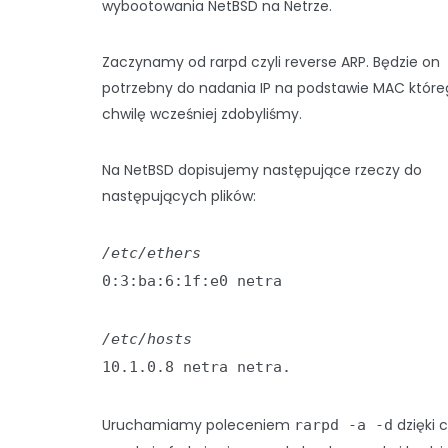
wybootowania NetBSD na Netrze.
Zaczynamy od rarpd czyli reverse ARP. Będzie on
potrzebny do nadania IP na podstawie MAC które
chwilę wcześniej zdobyliśmy.
Na NetBSD dopisujemy następujące rzeczy do
następujących plików:
/etc/ethers
0:3:ba:6:1f:e0 netra
/etc/hosts
10.1.0.8 netra netra.
Uruchamiamy poleceniem
dzięki
rarpd -a -d