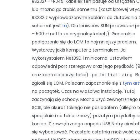
RS232< ->RJ45. Kabelek ten pasuje od urządzeń C
lub można go zrobić samemu (koszt kitowej wtyc
RS232 z wyprowadzonymi kablami do zlutowania to
schemat jest
tu
). Dla leniwców SUN przewidział 
– 500 zł netto za oryginalny kabel ;). Generalnie
podłączenie się do LOM to najmniejszy problem.
Wystarczy jakiś komputer z terminalem. Ja
wykorzystałem NetBSD i minicoma. Ustawiłem
odpowiedni port szeregowy oraz jego prędkość (
oraz kontrola parzystości) i po
Initializing M
zgłosił się LOM. Polecam zapoznanie się z
tym ar
na początek. Czas na właściwa instalację. Tutaj
zaczynają się schody. Można użyć zewnętrznego
SCSI, ale akurat takiego nie posiadałem (allegro t
specjalnie ma takie rzeczy) pozatym przydałby się
koniec. Z zewnętrznego napędu USB Netry niestet
się wybootować. Pozostała ostatnia możliwość czy