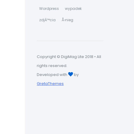
Wordpress
wypadek
zdjÄ™cia
Å›nieg
Copyright © DigiMag Lite 2018 • All
rights reserved.
Developed with
by
GretaThemes