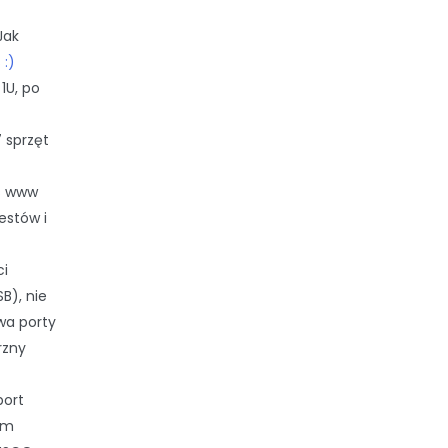
Jak
 :)
 1U, po
 sprzęt
is www
estów i
ci
B), nie
wa porty
rzny
port
em