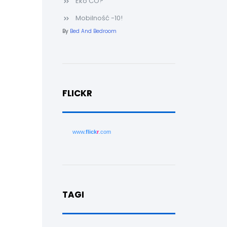
Eko CO?
Mobilność -10!
By
Bed And Bedroom
FLICKR
www.
flick
r
.com
TAGI