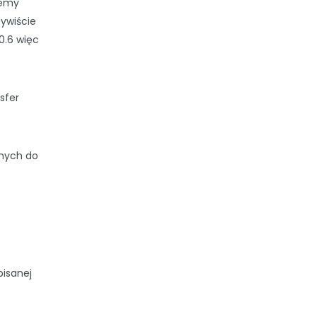
iemy
zywiście
0.6 więc
nsfer
bnych do
pisanej