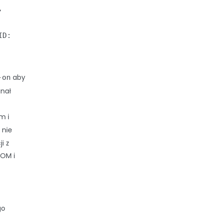
,
ID:
aby
-on
gnał
m i
i nie
i z
LOM i
go