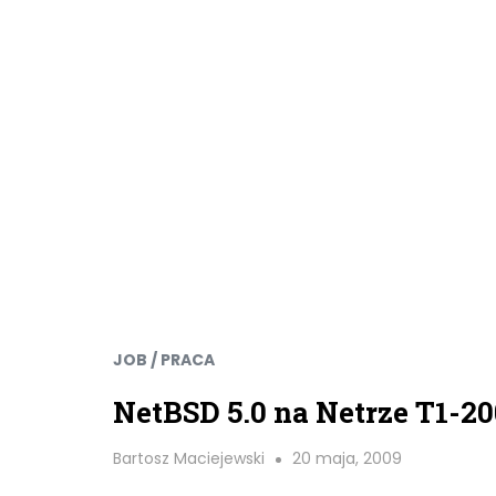
JOB / PRACA
NetBSD 5.0 na Netrze T1-20
Bartosz Maciejewski
20 maja, 2009