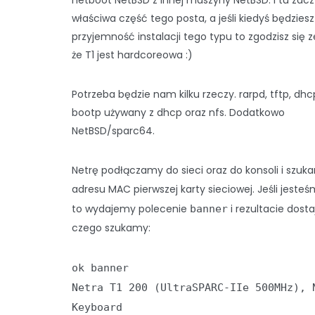
netboot NetBSD z innej maszyny NetBSD. I tu zacz
właściwa część tego posta, a jeśli kiedyś będzies
przyjemność instalacji tego typu to zgodzisz się
że T1 jest hardcoreowa :)
Potrzeba będzie nam kilku rzeczy. rarpd, tftp, dhcp
bootp używany z dhcp oraz nfs. Dodatkowo
NetBSD/sparc64.
Netrę podłączamy do sieci oraz do konsoli i szuk
adresu MAC pierwszej karty sieciowej. Jeśli jeste
to wydajemy polecenie
i rezultacie dost
banner
czego szukamy:
ok banner
Netra T1 200 (UltraSPARC-IIe 500MHz), 
Keyboard