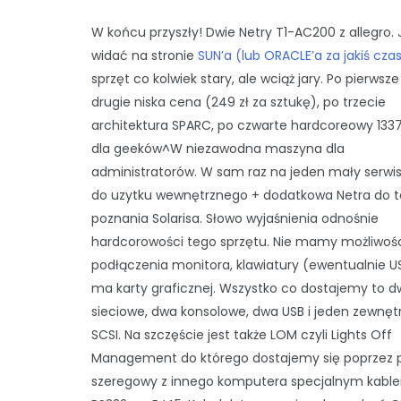
W końcu przyszły! Dwie Netry T1-AC200 z allegro. 
widać na stronie
SUN’a (lub ORACLE’a za jakiś czas
sprzęt co kolwiek stary, ale wciąż jary. Po pierwsze
drugie niska cena (249 zł za sztukę), po trzecie
architektura SPARC, po czwarte hardcoreowy 1337
dla geeków^W niezawodna maszyna dla
administratorów. W sam raz na jeden mały serw
do uzytku wewnętrznego + dodatkowa Netra do t
poznania Solarisa. Słowo wyjaśnienia odnośnie
hardcorowości tego sprzętu. Nie mamy możliwoś
podłączenia monitora, klawiatury (ewentualnie US
ma karty graficznej. Wszystko co dostajemy to d
sieciowe, dwa konsolowe, dwa USB i jeden zewnęt
SCSI. Na szczęście jest także LOM czyli Lights Off
Management do którego dostajemy się poprzez 
szeregowy z innego komputera specjalnym kabl