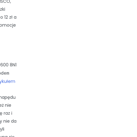
ISCO,
zki
 12 zł a
promocje
9600 8N1
odem
tykułem
 napędu
eż nie
 raz i
y nie da
li