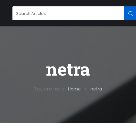
Search
SE
for:
netra
You are here:
Home
netra