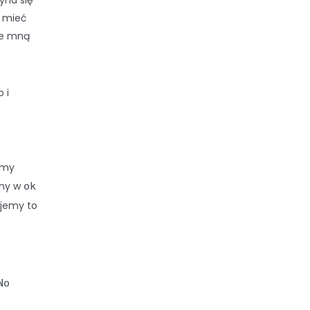
yna się
z mieć
 ze mną
 i
amy
śmy w
ok
ajemy to
No