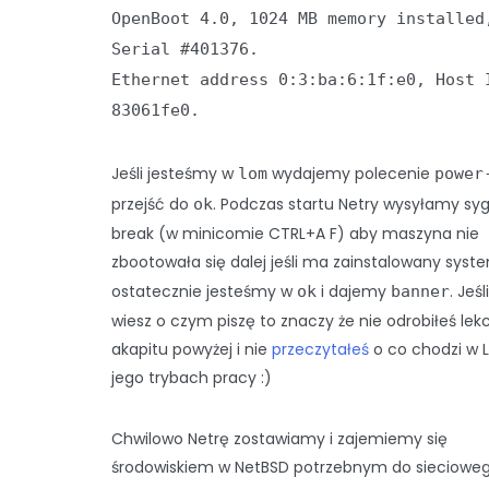
OpenBoot 4.0, 1024 MB memory installed
Serial #401376.
Ethernet address 0:3:ba:6:1f:e0, Host 
83061fe0.
Jeśli jesteśmy w
wydajemy polecenie
lom
power
przejść do
. Podczas startu Netry wysyłamy sy
ok
break (w minicomie CTRL+A
F) aby maszyna nie
zbootowała się dalej jeśli ma zainstalowany syste
ostatecznie jesteśmy w
i dajemy
. Jeśl
ok
banner
wiesz o czym piszę to znaczy że nie odrobiłeś lekcj
akapitu powyżej i nie
przeczytałeś
o co chodzi w 
jego trybach pracy :)
Chwilowo Netrę zostawiamy i zajemiemy się
środowiskiem w NetBSD potrzebnym do sieciowe