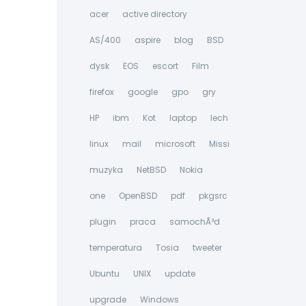
acer
active directory
AS/400
aspire
blog
BSD
dysk
EOS
escort
Film
firefox
google
gpo
gry
HP
ibm
Kot
laptop
lech
linux
mail
microsoft
Missi
muzyka
NetBSD
Nokia
one
OpenBSD
pdf
pkgsrc
plugin
praca
samochÃ³d
temperatura
Tosia
tweeter
Ubuntu
UNIX
update
upgrade
Windows