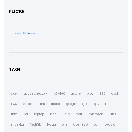
FLICKR
www.
flick
r
.com
TAGI
acer
active directory
AS/400
aspire
blog
BSD
dysk
EOS
escort
Film
firefox
google
gpo
gry
HP
ibm
Kot
laptop
lech
linux
mail
microsoft
Missi
muzyka
NetBSD
Nokia
one
OpenBSD
pdf
pkgsrc