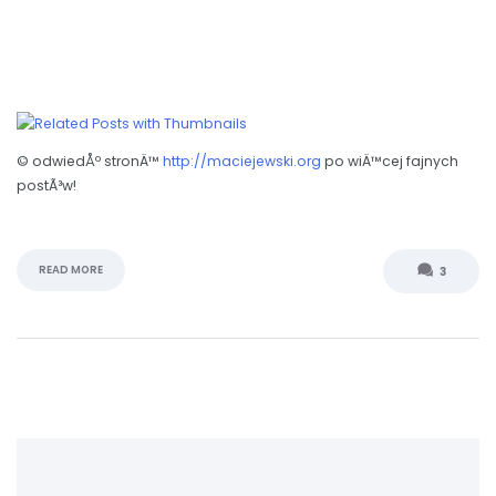
© odwiedÅº stronÄ™
http://maciejewski.org
po wiÄ™cej fajnych
postÃ³w!
READ MORE
3