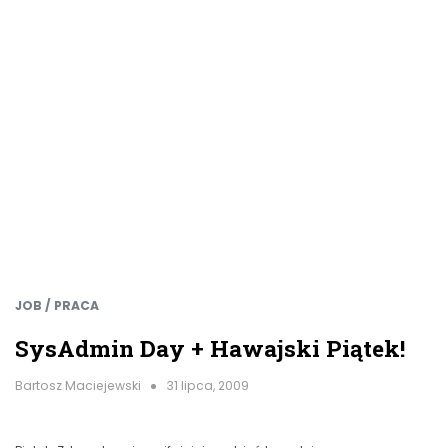
JOB / PRACA
SysAdmin Day + Hawajski Piątek!
Bartosz Maciejewski
31 lipca, 2009