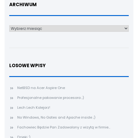
ARCHIWUM
Archiwum
LOSOWE WPISY
NetBSD na Acer Aspire One
Profesjonalne pakowanie procesora ;)
Lech Lech Kolejorz!
No Windows, No Gates and Apache inside ;)
Fachowiec Będzie Pan Zadowolony z wizytą w firmie...
Dzięki :)