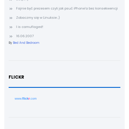
Fajnie być prezesem czyli jak psuć iPhone'a bez konsekwencji
Zobaczmy się w Linuksie ;)
I is camuflaged!
16.06.2007
By
Bed And Bedroom
FLICKR
www.
flick
r
.com