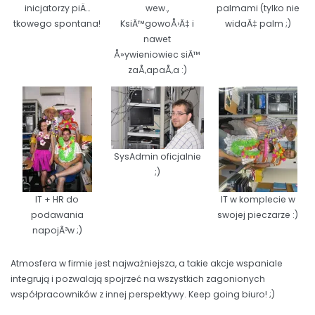
inicjatorzy piÄ…
wew.,
palmami (tylko nie
tkowego spontana!
KsiÄ™gowoÅ›Ä‡ i
widaÄ‡ palm ;)
nawet
Å»ywieniowiec siÄ™
zaÅ‚apaÅ‚a :)
SysAdmin oficjalnie
;)
IT + HR do
IT w komplecie w
podawania
swojej pieczarze :)
napojÃ³w ;)
Atmosfera w firmie jest najważniejsza, a takie akcje wspaniale
integrują i pozwalają spojrzeć na wszystkich zagonionych
współpracowników z innej perspektywy. Keep going biuro! ;)