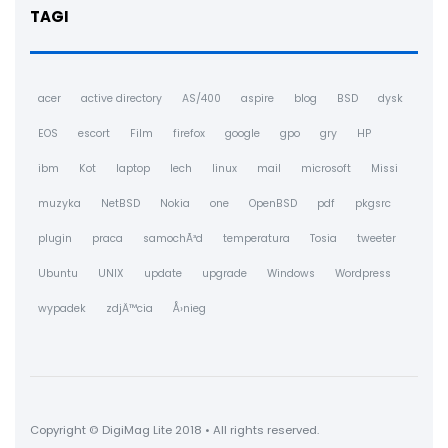
TAGI
acer
active directory
AS/400
aspire
blog
BSD
dysk
EOS
escort
Film
firefox
google
gpo
gry
HP
ibm
Kot
laptop
lech
linux
mail
microsoft
Missi
muzyka
NetBSD
Nokia
one
OpenBSD
pdf
pkgsrc
plugin
praca
samochÃ³d
temperatura
Tosia
tweeter
Ubuntu
UNIX
update
upgrade
Windows
Wordpress
wypadek
zdjÄ™cia
Å›nieg
Copyright © DigiMag Lite 2018 • All rights reserved.