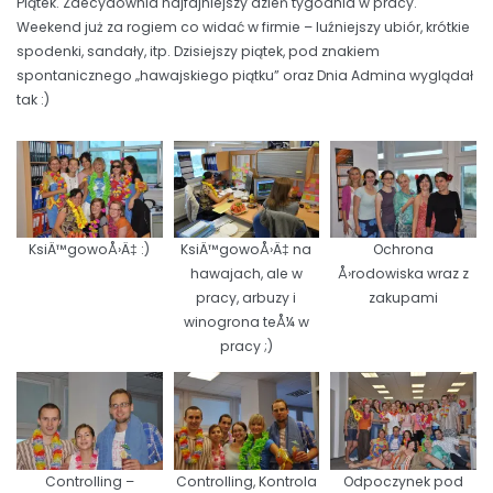
Piątek. Zdecydownia najfajniejszy dzień tygodnia w pracy.
Weekend już za rogiem co widać w firmie – luźniejszy ubiór, krótkie
spodenki, sandały, itp. Dzisiejszy piątek, pod znakiem
spontanicznego „hawajskiego piątku” oraz Dnia Admina wyglądał
tak :)
KsiÄ™gowoÅ›Ä‡ :)
KsiÄ™gowoÅ›Ä‡ na
Ochrona
hawajach, ale w
Å›rodowiska wraz z
pracy, arbuzy i
zakupami
winogrona teÅ¼ w
pracy ;)
Controlling –
Controlling, Kontrola
Odpoczynek pod