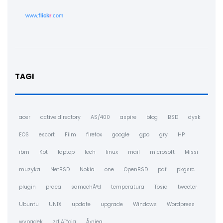
www.
flick
r
.com
TAGI
acer
active directory
AS/400
aspire
blog
BSD
dysk
EOS
escort
Film
firefox
google
gpo
gry
HP
ibm
Kot
laptop
lech
linux
mail
microsoft
Missi
muzyka
NetBSD
Nokia
one
OpenBSD
pdf
pkgsrc
plugin
praca
samochÃ³d
temperatura
Tosia
tweeter
Ubuntu
UNIX
update
upgrade
Windows
Wordpress
wypadek
zdjÄ™cia
Å›nieg