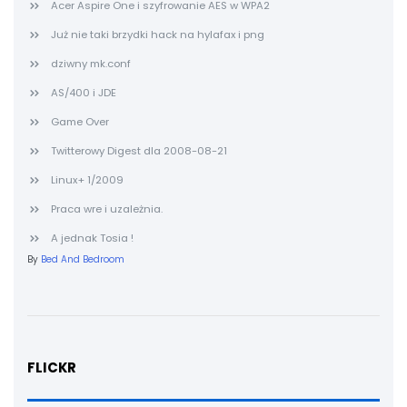
Acer Aspire One i szyfrowanie AES w WPA2
Już nie taki brzydki hack na hylafax i png
dziwny mk.conf
AS/400 i JDE
Game Over
Twitterowy Digest dla 2008-08-21
Linux+ 1/2009
Praca wre i uzależnia.
A jednak Tosia !
By
Bed And Bedroom
FLICKR