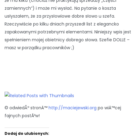
że ma kilka (chociaż nie praktykują sprzedaży „części
zamiennych”) i może mi wysłać. Na pytanie o koszta
usłyszałem, że za przysłowiowe dobre słowo u szefa.
Rzeczywiście po kilku dniach przyszedł list z elegancko
zapakowanymi potrzebnymi elementami. Niniejszy wpis jest
spełnieniem mojej obietnicy dobrego słowa. Szefie DOLLE –
masz w porządku pracowników ;)
© odwiedÅº stronÄ™
http://maciejewski.org
po wiÄ™cej
fajnych postÃ³w!
Dodaj do ulubionych: