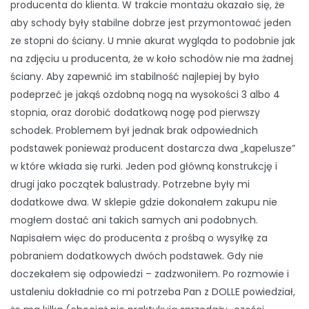
producenta do klienta. W trakcie montażu okazało się, że
aby schody były stabilne dobrze jest przymontować jeden
ze stopni do ściany. U mnie akurat wygląda to podobnie jak
na zdjęciu u producenta, że w koło schodów nie ma żadnej
ściany. Aby zapewnić im stabilność najlepiej by było
podeprzeć je jakąś ozdobną nogą na wysokości 3 albo 4
stopnia, oraz dorobić dodatkową nogę pod pierwszy
schodek. Problemem był jednak brak odpowiednich
podstawek ponieważ producent dostarcza dwa „kapelusze”
w które wkłada się rurki. Jeden pod główną konstrukcję i
drugi jako początek balustrady. Potrzebne były mi
dodatkowe dwa. W sklepie gdzie dokonałem zakupu nie
mogłem dostać ani takich samych ani podobnych.
Napisałem więc do producenta z prośbą o wysyłkę za
pobraniem dodatkowych dwóch podstawek. Gdy nie
doczekałem się odpowiedzi – zadzwoniłem. Po rozmowie i
ustaleniu dokładnie co mi potrzeba Pan z DOLLE powiedział,