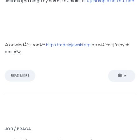
Jeśli tutaj na blogu by coś nie działało to
tu jest kopia na YouTube
.
© odwiedÅº stronÄ™
http://maciejewski.org
po wiÄ™cej fajnych
postÃ³w!
READ MORE
2
JOB / PRACA