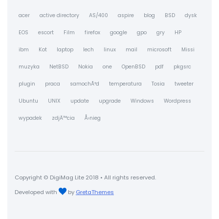
acer
active directory
AS/400
aspire
blog
BSD
dysk
EOS
escort
Film
firefox
google
gpo
gry
HP
ibm
Kot
laptop
lech
linux
mail
microsoft
Missi
muzyka
NetBSD
Nokia
one
OpenBSD
pdf
pkgsrc
plugin
praca
samochÃ³d
temperatura
Tosia
tweeter
Ubuntu
UNIX
update
upgrade
Windows
Wordpress
wypadek
zdjÄ™cia
Å›nieg
Copyright © DigiMag Lite 2018 • All rights reserved.
Developed with
by
GretaThemes