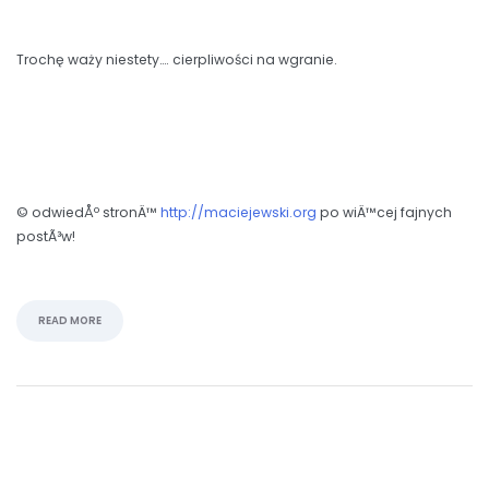
Trochę waży niestety…. cierpliwości na wgranie.
© odwiedÅº stronÄ™
http://maciejewski.org
po wiÄ™cej fajnych
postÃ³w!
READ MORE