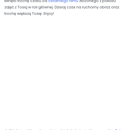
Minęło trochę czasu od
ostatniego filmu
złożonego z pokazu
zdjęć z Tosią w roli głównej. Dzisiaj czas na ruchomy obraz oraz
trochę większą Tosię. Enjoy!