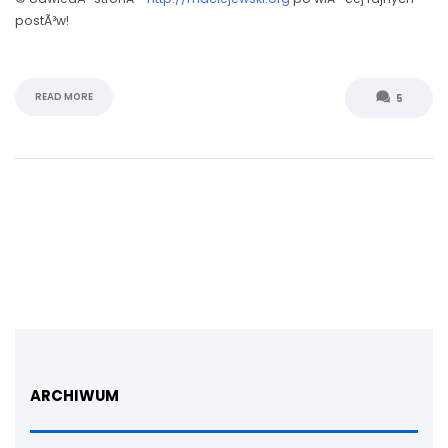
postÃ³w!
READ MORE
5
ARCHIWUM