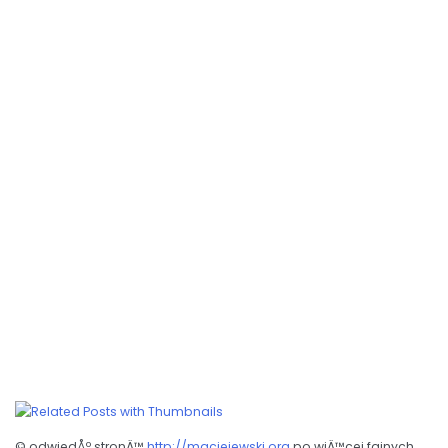
© odwiedÅº stronÄ™
http://maciejewski.org
po wiÄ™cej fajnych