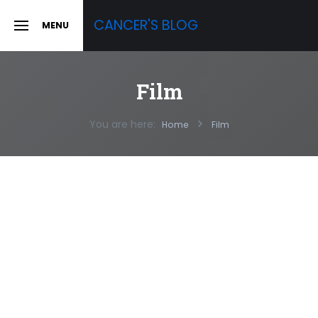
Skip
CANCER'S BLOG
MENU
to
SLIDE
OUT
content
SIDEBAR
Film
You are here:
Home
Film