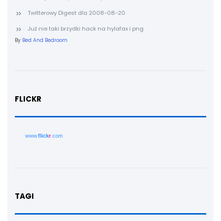
Twitterowy Digest dla 2008-08-20
Już nie taki brzydki hack na hylafax i png
By
Bed And Bedroom
FLICKR
www.
flick
r
.com
TAGI