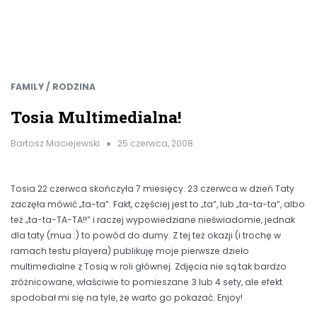
FAMILY / RODZINA
Tosia Multimedialna!
Bartosz Maciejewski
25 czerwca, 2008
Tosia 22 czerwca skończyła 7 miesięcy. 23 czerwca w dzień Taty
zaczęła mówić „ta-ta”. Fakt, częściej jest to „ta”, lub „ta-ta-ta”, albo
też „ta-ta-TA-TA!!” i raczej wypowiedziane nieświadomie, jednak
dla taty (mua :) to powód do dumy. Z tej też okazji (i trochę w
ramach testu playera) publikuję moje pierwsze dzieło
multimedialne z Tosią w roli głównej. Zdjęcia nie są tak bardzo
zróżnicowane, właściwie to pomieszane 3 lub 4 sety, ale efekt
spodobał mi się na tyle, że warto go pokazać. Enjoy!