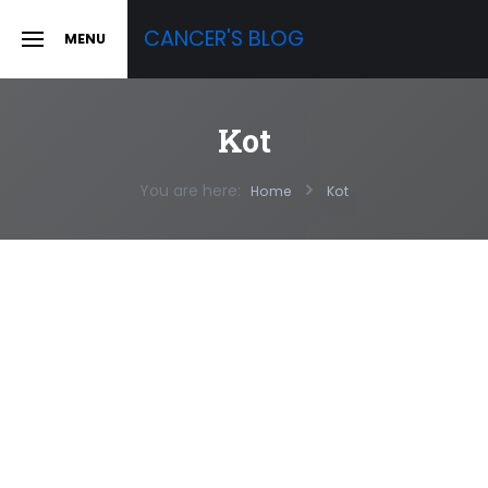
Skip
CANCER'S BLOG
MENU
to
SLIDE
OUT
content
SIDEBAR
Kot
You are here:
Home
Kot