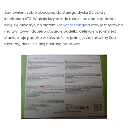
Zamówiłem sobie obudowę do starego dysku 2,5 cala z
interfacem ATA. Właśnie leży przede mną niepozorne pudełko i
boję się otworzyć, bo niczym
kot Schroedingera
który jest zarówno
martwy i żywy i dopiero otwarcie pudełka definiuje w jakim jest
stanie, moje pudełko w zależności w jakim języku mówimy (lub
myślimy) definiuje jaką dostanę obudowę.