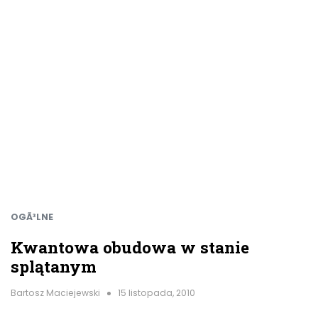
OGÃ³LNE
Kwantowa obudowa w stanie
splątanym
Bartosz Maciejewski
15 listopada, 2010