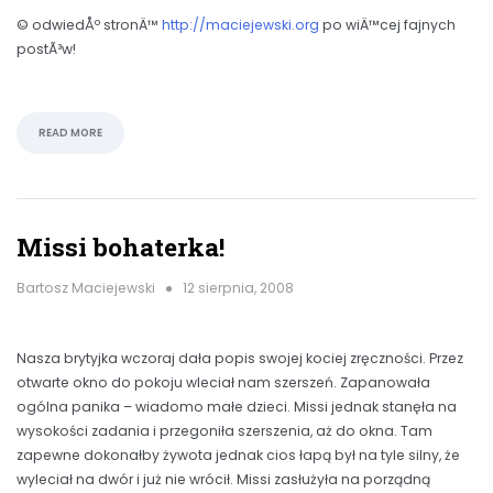
© odwiedÅº stronÄ™
http://maciejewski.org
po wiÄ™cej fajnych
postÃ³w!
READ MORE
Missi bohaterka!
Bartosz Maciejewski
12 sierpnia, 2008
Nasza brytyjka wczoraj dała popis swojej kociej zręczności. Przez
otwarte okno do pokoju wleciał nam szerszeń. Zapanowała
ogólna panika – wiadomo małe dzieci. Missi jednak stanęła na
wysokości zadania i przegoniła szerszenia, aż do okna. Tam
zapewne dokonałby żywota jednak cios łapą był na tyle silny, że
wyleciał na dwór i już nie wrócił. Missi zasłużyła na porządną