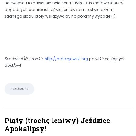
na świecie, i to nawet nie była seria T tylko R. Po sprawdzeniu w
dogodnych warunkach oświetleniowych nie stwierdziłem
żadnego śladu, który wskazywałby na poranny wypadek :)
© odwiedÅº stronÄ™
http://maciejewski.org
po wiÄ™cej fajnych
postÃ³w!
READ MORE
Piąty (trochę leniwy) Jeździec
Apokalipsy!