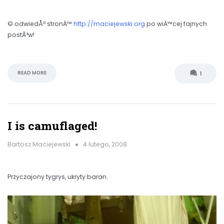
© odwiedÅº stronÄ™
http://maciejewski.org
po wiÄ™cej fajnych
postÃ³w!
READ MORE
1
I is camuflaged!
Bartosz Maciejewski
4 lutego, 2008
Przyczajony tygrys, ukryty baran.