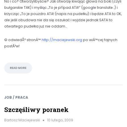
No i co? Otworzylibyście? Jak otworzę kiwając głowa na boki (czyli
bułgarskie TAK) i myśląc „To je případ ATA!” (google translate ;) i
krzycząc „To je pouzdro ATA! (napis na pudełku) i będzie ATA to OK,
ale jeśli obudowa nie da się oszukać i wyjdzie jednak SATA to
otwartego pudełka już nie oddam…
© odwiedÅº stronÄ™
http://maciejewski.org
po wiÄ™cej fajnych
postÃ³w!
READ MORE
JOB / PRACA
Szczęśliwy poranek
Bartosz Maciejewski
10 lutego, 2009