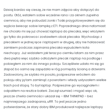
Dzisiaj bardzo się cieszę, że nie mam zdjęcia aby dołączyć do
postu. Otóż, wstałem sobie wcześnie rano i za oknem zupełna
ciemnica, aby nie pobudzić żonki i Tośki przygotowywałem się do
wyjścia świecąc sobie lampką z E71. Poprzedniego dnia natomiast
nie chciało mi się już chować laptopa do plecaka, więc włożyłem
go tylko do pokrowca i zostawiłem obok plecaka. Wychodząc z
plecakiem w jednej ręce i laptopem w drugiej, aby nie hałasować
zamkiem podczas zapinania plecaka wypuściłem kota
niechcący. Już widziałem jak teraz po ciemku latam za nim przez
dwa piętra więc szybko odłożyłem plecak i laptop na podłogę i
pobiegłem za nim do innego pokoju. Szczęśliwie udało mi się go
złapać bo sama się zapędziła w róg pomiędzy ścianą a drzwiami.
Zadowolony, że szybko mi poszło, pośpiesznie wróciłem do
pokoju aby ją tam zamknąć z powrotem i wtedy usłyszałem wielkie
trach pod stopą. To był laptop. Pośpiesznie go wyciągnałem i
odpaliłem na resztce baterii. Zaczął szumieć i migać więc ok,
jeszcze chwila ciemności i ukazał się – IBM THINKPAD – bez
najmniejszego zadrapania, uffff. To jest jeszcze jedno
potwierdzenie, że stary dobry IBM produkował najlepsze laptopy