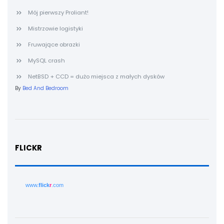
Mój pierwszy Proliant!
Mistrzowie logistyki
Fruwające obrazki
MySQL crash
NetBSD + CCD = dużo miejsca z małych dysków
By
Bed And Bedroom
FLICKR
www.
flick
r
.com