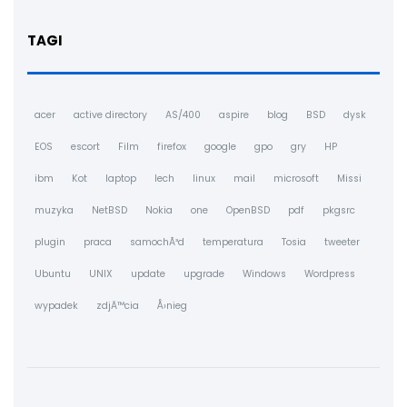
TAGI
acer
active directory
AS/400
aspire
blog
BSD
dysk
EOS
escort
Film
firefox
google
gpo
gry
HP
ibm
Kot
laptop
lech
linux
mail
microsoft
Missi
muzyka
NetBSD
Nokia
one
OpenBSD
pdf
pkgsrc
plugin
praca
samochÃ³d
temperatura
Tosia
tweeter
Ubuntu
UNIX
update
upgrade
Windows
Wordpress
wypadek
zdjÄ™cia
Å›nieg