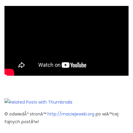
© odwiedÅº stronÄ™
http://maciejewski.org
po wiÄ™cej
fajnych postÃ³w!