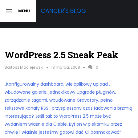
Skip
CANCER'S BLOG
MENU
to
SLIDE
OUT
content
SIDEBAR
WordPress 2.5 Sneak Peak
Bartosz Maciejewski
18 marca, 2008
0
„Konfigurowalny dashboard, wieloplikowy upload ,
wbudowane galerie, jednoklikowy upgrade pluginów,
zarządzanie tagami, wbudowane Gravatary, pełno
tekstowe kanały RSS i przyspieszony czas ładowania brzmią
interesująco? Jeśli tak to WordPress 2.5 może być
wydaniem właśnie dla Ciebie. Był on w piekarniku przez
chwilę i właśnie jesteśmy gotowi dać Ci posmakować”