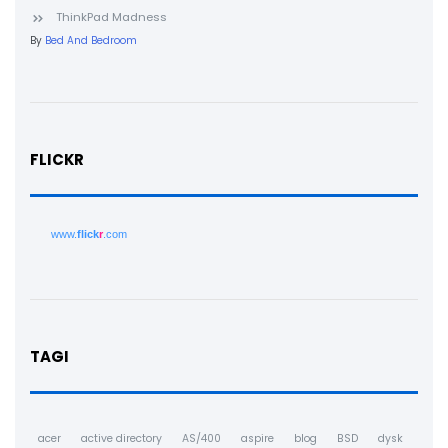
ThinkPad Madness
By
Bed And Bedroom
FLICKR
www.
flick
r
.com
TAGI
acer
active directory
AS/400
aspire
blog
BSD
dysk