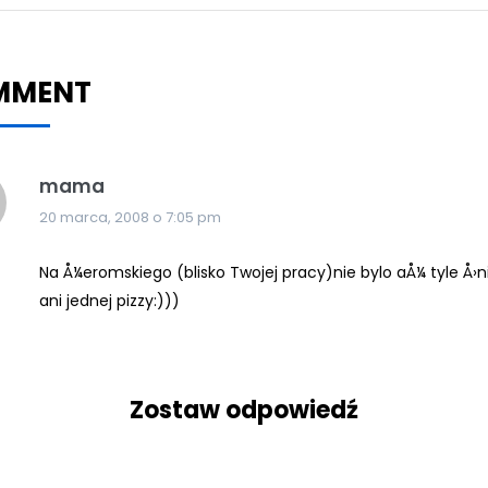
MMENT
mama
20 marca, 2008 o 7:05 pm
Na Å¼eromskiego (blisko Twojej pracy)nie bylo aÅ¼ tyle Å›n
ani jednej pizzy:)))
Zostaw odpowiedź