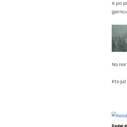
A po p
garncu
Na nar
Kto już
Dodaj d