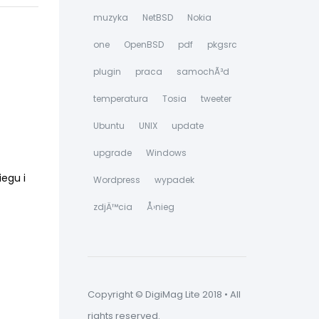
muzyka
NetBSD
Nokia
one
OpenBSD
pdf
pkgsrc
plugin
praca
samochÃ³d
temperatura
Tosia
tweeter
Ubuntu
UNIX
update
upgrade
Windows
iegu i
Wordpress
wypadek
zdjÄ™cia
Å›nieg
Copyright © DigiMag Lite 2018 • All
rights reserved.