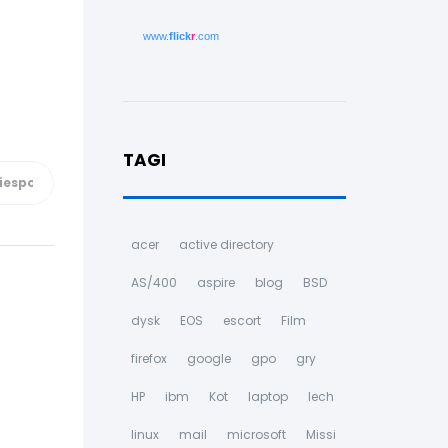
www.
flick
r
.com
TAGI
acer
active directory
AS/400
aspire
blog
BSD
dysk
EOS
escort
Film
firefox
google
gpo
gry
HP
ibm
Kot
laptop
lech
linux
mail
microsoft
Missi