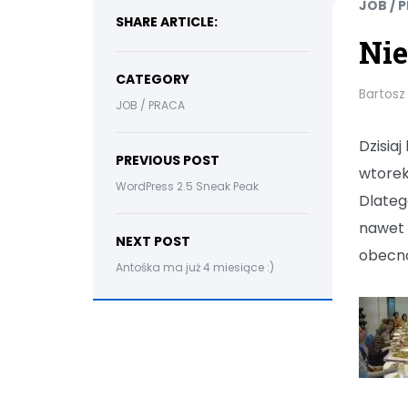
JOB / 
SHARE ARTICLE:
Nie
CATEGORY
Bartosz
JOB / PRACA
Dzisia
PREVIOUS POST
wtorek
WordPress 2.5 Sneak Peak
Dlateg
nawet 
NEXT POST
obecno
Antośka ma już 4 miesiące :)