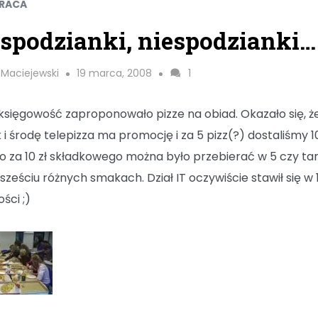
PRACA
spodzianki, niespodzianki…
 Maciejewski
19 marca, 2008
1
j księgowość zaproponowało pizze na obiad. Okazało się, ż
 i środę telepizza ma promocję i za 5 pizz(?) dostaliśmy 1
o za 10 zł składkowego można było przebierać w 5 czy t
sześciu różnych smakach. Dział IT oczywiście stawił się w
ści ;)