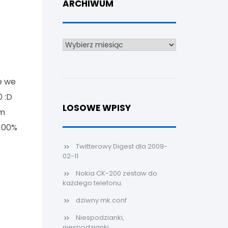
ARCHIWUM
Archiwum
e we
0 :D
LOSOWE WPISY
am
 100%
Twitterowy Digest dla 2009-
02-11
Nokia CK-200 zestaw do
każdego telefonu.
dziwny mk.conf
Niespodzianki,
niespodzianki...