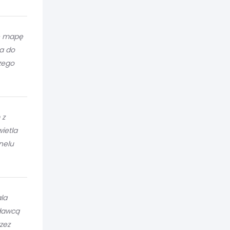
je mapę
ła do
zego
 z
ietla
nelu
ala
dawcą
zez