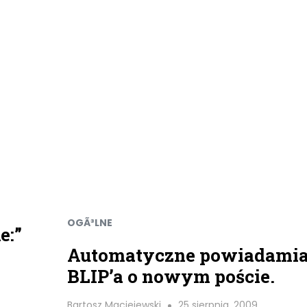
OGÃ³LNE
e:”
Automatyczne powiadamia
BLIP’a o nowym poście.
Bartosz Maciejewski
25 sierpnia, 2009