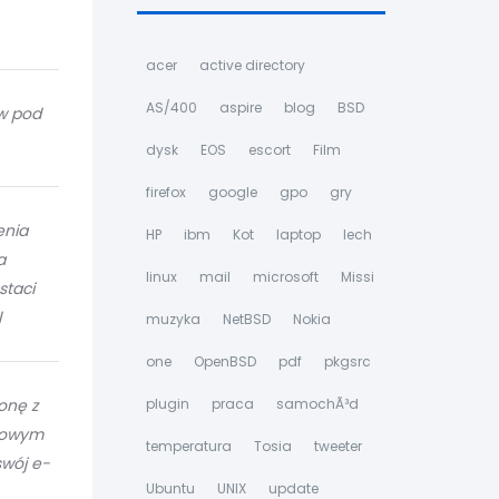
acer
active directory
AS/400
aspire
blog
BSD
w pod
dysk
EOS
escort
Film
firefox
google
gpo
gry
enia
HP
ibm
Kot
laptop
lech
a
linux
mail
microsoft
Missi
staci
l
muzyka
NetBSD
Nokia
one
OpenBSD
pdf
pkgsrc
onę z
plugin
praca
samochÃ³d
towym
temperatura
Tosia
tweeter
swój e-
Ubuntu
UNIX
update