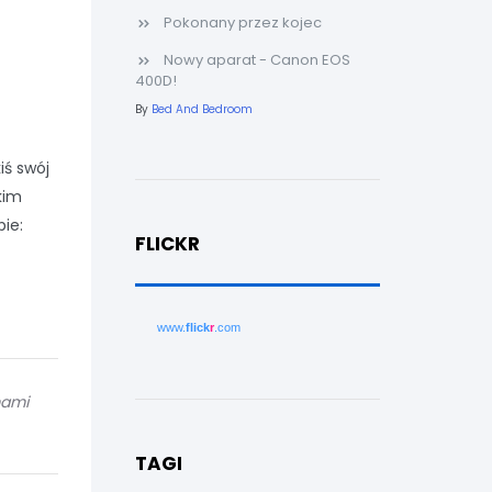
Pokonany przez kojec
Nowy aparat - Canon EOS
400D!
By
Bed And Bedroom
iś swój
kim
ie:
FLICKR
www.
flick
r
.com
mami
TAGI