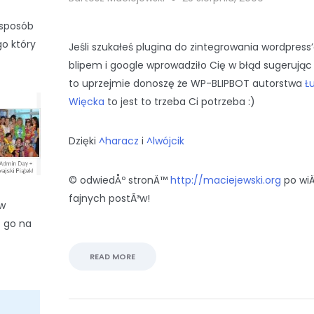
 sposób
o który
Jeśli szukałeś plugina do zintegrowania wordpress’
blipem i google wprowadziło Cię w błąd sugerując y
to uprzejmie donoszę że WP-BLIPBOT autorstwa
Ł
Więcka
to jest to trzeba Ci potrzeba :)
Dzięki
^haracz
i
^lwójcik
© odwiedÅº stronÄ™
http://maciejewski.org
po wi
fajnych postÃ³w!
 w
ć go na
READ MORE