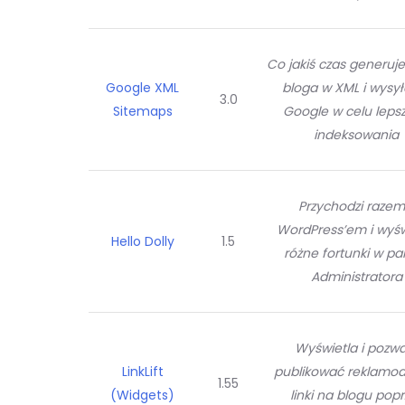
Co jakiś czas generu
Google XML
bloga w XML i wysy
3.0
Sitemaps
Google w celu leps
indeksowania
Przychodzi razem
WordPress’em i wyśw
Hello Dolly
1.5
różne fortunki w pa
Administratora
Wyświetla i pozw
LinkLift
publikować reklamo
1.55
(Widgets)
linki na blogu popr