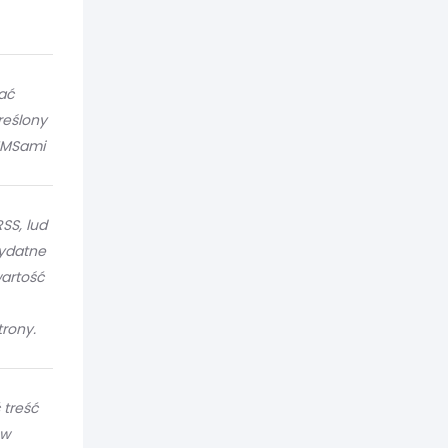
ać
reślony
 MMSami
SS, lud
zydatne
wartość
rony.
 treść
ów