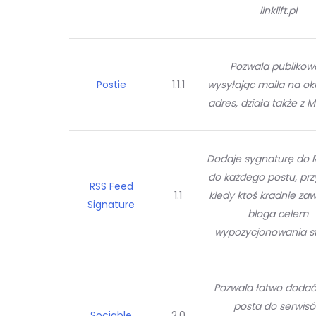
linklift.pl
Pozwala publikow
Postie
1.1.1
wysyłając maila na ok
adres, działa także z
Dodaje sygnaturę do R
do każdego postu, pr
RSS Feed
1.1
kiedy ktoś kradnie za
Signature
bloga celem
wypozycjonowania st
Pozwala łatwo dodać
posta do serwis
Sociable
2.0