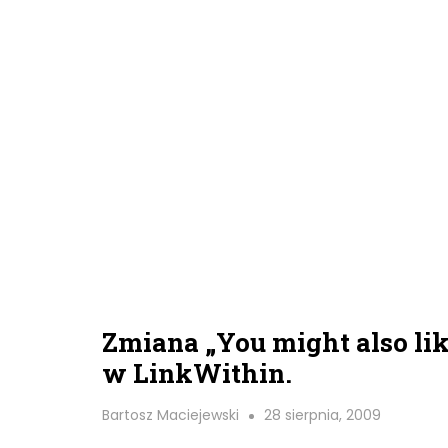
Zmiana „You might also lik
w LinkWithin.
Bartosz Maciejewski
28 sierpnia, 2009