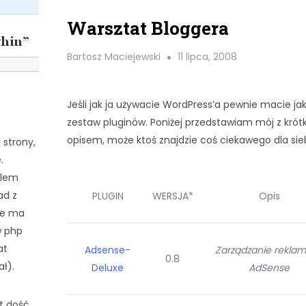
Warsztat Bloggera
Bartosz Maciejewski
11 lipca, 2008
Jeśli jak ja używacie WordPress’a pewnie macie jak
zestaw pluginów. Poniżej przedstawiam mój z krót
opisem, może ktoś znajdzie coś ciekawego dla sieb
 strony,
.
blem
ad z
PLUGIN
WERSJA*
Opis
nie ma
w php
at
Adsense-
Zarządzanie rekla
0.8
ał).
Deluxe
AdSense
st dość