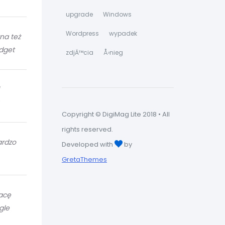
upgrade
Windows
Wordpress
wypadek
żna też
idget
zdjÄ™cia
Å›nieg
Copyright © DigiMag Lite 2018 • All
rights reserved.
ardzo
Developed with
by
GretaThemes
acę
gle