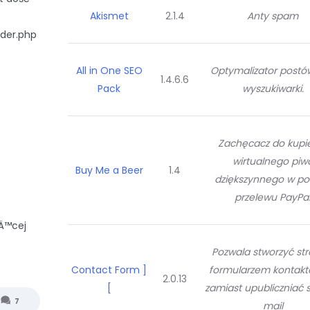
Akismet
2.1.4
Anty spam
der.php
All in One SEO
Optymalizator postó
1.4.6.6
Pack
wyszukiwarki.
Zachęcacz do kupi
wirtualnego piw
Buy Me a Beer
1.4
dziększynnego w po
przelewu PayPa
Ä™cej
Pozwala stworzyć str
Contact Form ]
formularzem kontak
2.0.13
[
zamiast upubliczniać 
7
mail