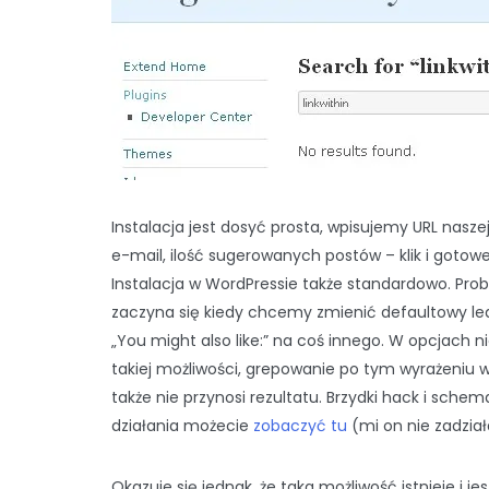
Instalacja jest dosyć prosta, wpisujemy URL naszej
e-mail, ilość sugerowanych postów – klik i gotowe
Instalacja w WordPressie także standardowo. Pro
zaczyna się kiedy chcemy zmienić defaultowy le
„You might also like:” na coś innego. W opcjach 
takiej możliwości, grepowanie po tym wyrażeniu 
także nie przynosi rezultatu. Brzydki hack i schem
działania możecie
zobaczyć tu
(mi on nie zadział
Okazuje się jednak, że taka możliwość istnieje i je