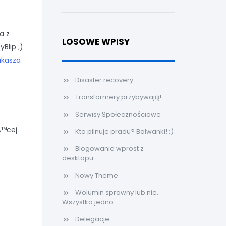
a z
LOSOWE WPISY
Blip ;)
ukasza
Disaster recovery
Transformery przybywają!
Serwisy Społecznościowe
Ä™cej
Kto pilnuje pradu? Bałwanki! :)
Blogowanie wprost z
desktopu
Nowy Theme
Wolumin sprawny lub nie.
Wszystko jedno.
Delegacje