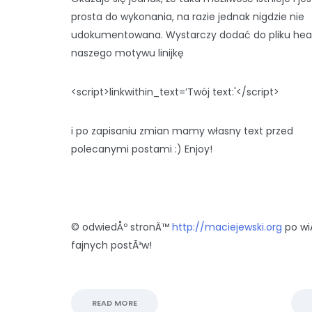
prosta do wykonania, na razie jednak nigdzie nie
udokumentowana. Wystarczy dodać do pliku hea
naszego motywu linijkę
<script>linkwithin_text=’Twój text:'</script>
i po zapisaniu zmian mamy własny text przed
polecanymi postami :) Enjoy!
© odwiedÅº stronÄ™
http://maciejewski.org
po wi
fajnych postÃ³w!
READ MORE