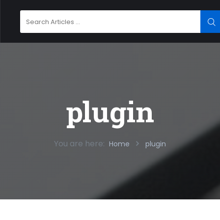
Search
SE
for:
plugin
You are here:
Home
plugin