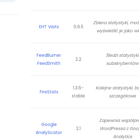
Zbiera statystyki, mo
EHT Visits
0.6.5
wyświetlić je jako w
FeedBurner
Śledzi statystyki
2.2
FeedSmith
subskrybentów
1.3.6-
Kolejne statystyki, b
FireStats
stable
szczegółowe
Zapewnia współpr
Google
2.1
WordPressa z Goo
Analyticator
Analytics