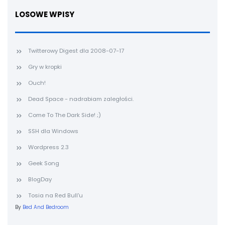
LOSOWE WPISY
Twitterowy Digest dla 2008-07-17
Gry w kropki
Ouch!
Dead Space - nadrabiam zaległości.
Come To The Dark Side! ;)
SSH dla Windows
Wordpress 2.3
Geek Song
BlogDay
Tosia na Red Bull'u
By
Bed And Bedroom