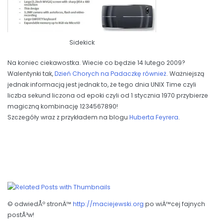
Sidekick
Na koniec ciekawostka. Wiecie co będzie 14 lutego 2009?
Walentynki tak,
Dzień Chorych na Padaczkę również
. Ważniejszą
jednak informacją jest jednak to, że tego dnia UNIX Time czyli
liczba sekund liczona od epoki czyli od 1 stycznia 1970 przybierze
magiczną kombinację 1234567890!
Szczegóły wraz z przykładem na blogu
Huberta Feyrera
.
© odwiedÅº stronÄ™
http://maciejewski.org
po wiÄ™cej fajnych
postÃ³w!