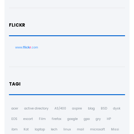
FLICKR
www.
flick
r
.com
TAGI
acer
active directory
AS/400
aspire
blog
BSD
dysk
EOS
escort
Film
firefox
google
gpo
gry
HP
ibm
Kot
laptop
lech
linux
mail
microsoft
Missi