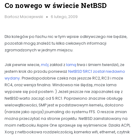
Co nowego w świecie NetBSD
Bartosz Maciejewski
6 lutego, 2009
Dla kolegów po fachu nic w tym wpisie odkrywczego nie będzie,
pozostali mogą znaleźć tu kilka ciekawych informacji
zgromadzonych w jednym miejscu.
Jak pewnie wiecie,
mój
zakład z
lamą
trwa i śmiem twierdzić, że
jestem krok do przodu ponieważ
NetBSD 5RC1 został niedawno
wydany
. Prawdopodobnie czeka nas jeszcze RC2, RC3 i może
RC4, oraz wersja finalna. Windowsa nie ślędzę, może lama
wypowie się pod postem :) Jeżeli jeszcze nie zapoznałeś się z
NetBSD warto zacząć od 5 RC1. Poprawiono znacznie obsługę
wielowątkowości, SMP jest w podstawowym kernelu, dołożono
(narazie jako opcja) journaling do systemu FFS. O reszcie zmian
można przeczytać na stronie projektu. NetBSD zainstalowany na
moim netbooku Aspire One sprawuje się wyśmienicie. Działa ACPI,
Xorg z netbookowa rozdzielczością, kamerka wifi, ethernet, czytnik