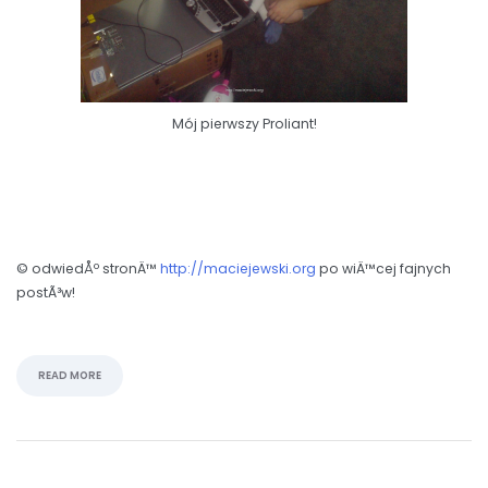
Mój pierwszy Proliant!
© odwiedÅº stronÄ™
http://maciejewski.org
po wiÄ™cej fajnych
postÃ³w!
READ MORE