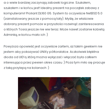
a o wiele bardziej zaczynają zabawki logiczne. Szukałem,
szukałem i w końcu jest! Idealny prezent na początek zabawy z
komputerami! Proliant DL160 G5. System to oczywiście NetBSD 5.0
(zainstalowany jeszcze z pomocą taty). Myślę, że właściwie
dobrany prezent pomoże w przyszłości rozwinąć zainteresowania
o których Tosia jeszcze nie wie teraz. Może nawet zostanie kobietą
Adminką, w końcu mało ich :)
Powyższa opowieść jest oczywiście żartem, aż takim geekiem nie
jestem aby pokazywać UNIXy półtoralatce. Aczkolwiek błękitna
dioda od UID’a, którą można wyłączać i włączać była całkiem
interesująca przez pewien okres czasu :) Poza tym miło się pracuje
z taką przylepą na kolanach :)