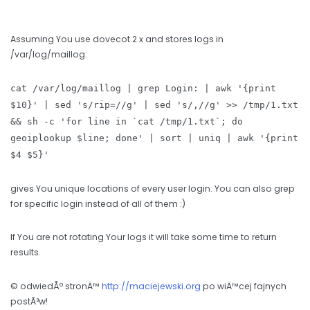
Assuming You use dovecot 2.x and stores logs in
/var/log/maillog:
cat /var/log/maillog | grep Login: | awk '{print
$10}' | sed 's/rip=//g' | sed 's/,//g' >> /tmp/1.txt
&& sh -c 'for line in `cat /tmp/1.txt`; do
geoiplookup $line; done' | sort | uniq | awk '{print
$4 $5}'
gives You unique locations of every user login. You can also grep
for specific login instead of all of them :)
If You are not rotating Your logs it will take some time to return
results.
© odwiedÅº stronÄ™
http://maciejewski.org
po wiÄ™cej fajnych
postÃ³w!