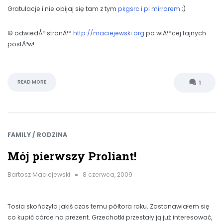
Gratulacje i nie obijaj się tam z tym
pkgsrc i pl mirrorem
;)
© odwiedÅº stronÄ™
http://maciejewski.org
po wiÄ™cej fajnych
postÃ³w!
READ MORE
1
FAMILY / RODZINA
Mój pierwszy Proliant!
Bartosz Maciejewski
8 czerwca, 2009
Tosia skończyła jakiś czas temu półtora roku. Zastanawiałem się
co kupić córce na prezent. Grzechotki przestały ją już interesować,