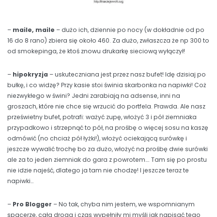
–
maile, maile
– dużo ich, dziennie po nocy (w dokładnie od po
16 do 8 rano) zbiera się około 460. Za dużo, zwłaszcza że np 300 to
od smokepinga, że ktoś znowu drukarkę sieciową wyłączył!
–
hipokryzja
– uskuteczniana jest przez nasz bufet! Idę dzisiaj po
bułkę, i co widzę? Przy kasie stoi świnia skarbonka na napiwki! Coż
niezwykłego w świni? Jedni zarabiają na adsense, inni na
groszach, które nie chce się wrzucić do portfela. Prawda. Ale nasz
prześwietny bufet, potrafi: ważyć zupę, włożyć 3 i pół ziemniaka
przypadkowo i strzepnąć to pół, na prośbę o więcej sosu na kaszę
odmówić (no chciaż pół łyżki!), włożyć ociekającą surówkę i
jeszcze wywalić trochę bo za dużo, włożyć na prośbę dwie surówki
ale za to jeden ziemniak do gara z powrotem…. Tam się po prostu
nie idzie najeść, dlatego ja tam nie chodzę! I jeszcze teraz te
napiwki…
–
Pro Blogger
– No tak, chyba nim jestem, we wspomnianym
spacerze, cała droga i czas wypełniły mi myśli jak napisać tego