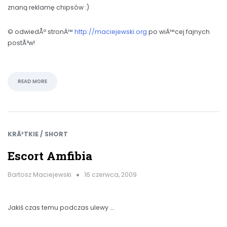
znaną reklamę chipsów :)
© odwiedÅº stronÄ™
http://maciejewski.org
po wiÄ™cej fajnych
postÃ³w!
READ MORE
KRÃ³TKIE / SHORT
Escort Amfibia
Bartosz Maciejewski
16 czerwca, 2009
Jakiś czas temu podczas ulewy ….