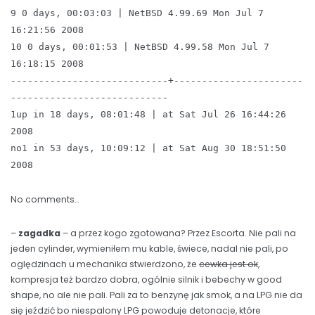
9 0 days, 00:03:03 | NetBSD 4.99.69 Mon Jul 7
16:21:56 2008
10 0 days, 00:01:53 | NetBSD 4.99.58 Mon Jul 7
16:18:15 2008
----------------------------+-----------------------
----------------------------
1up in 18 days, 08:01:48 | at Sat Jul 26 16:44:26
2008
no1 in 53 days, 10:09:12 | at Sat Aug 30 18:51:50
2008
No comments…
–
zagadka
– a przez kogo zgotowana? Przez Escorta. Nie pali na
jeden cylinder, wymieniłem mu kable, świece, nadal nie pali, po
oględzinach u mechanika stwierdzono, że
cewka jest ok
,
kompresja też bardzo dobra, ogólnie silnik i bebechy w good
shape, no ale nie pali. Pali za to benzynę jak smok, a na LPG nie da
się jeździć bo niespalony LPG powoduje detonacje, które