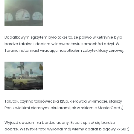
Dodatkowym zgrzytem było także to, że paliwo w Kętrzynie było
bardzo fatalne i dopiero w Inowrocławiu samochód odżył. W
Toruniu natomiast wracając napotkałem zabytek klasy zerowej:
Tak, tak, czynna taksóweczka 125p, kierowca w klimacie, starszy
Pan z wielkimi ciemnymi okularami jak w reklamie MasterCard ;)
Wyjazd uważam za bardzo udany. Escort spisał się bardzo
dobrze. Wszystkie fotki wykonał mój wierny aparat blogowy k750i :)