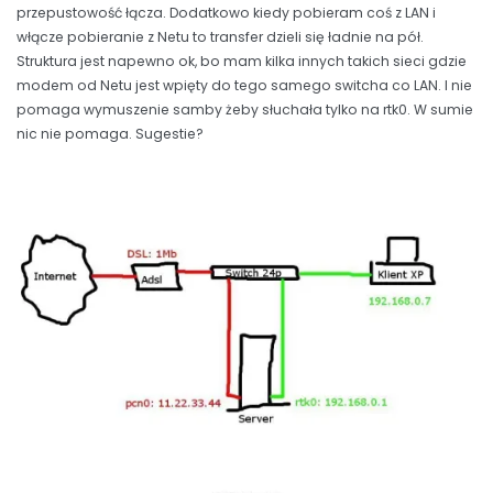
przepustowość łącza. Dodatkowo kiedy pobieram coś z LAN i
włącze pobieranie z Netu to transfer dzieli się ładnie na pół.
Struktura jest napewno ok, bo mam kilka innych takich sieci gdzie
modem od Netu jest wpięty do tego samego switcha co LAN. I nie
pomaga wymuszenie samby żeby słuchała tylko na rtk0. W sumie
nic nie pomaga. Sugestie?