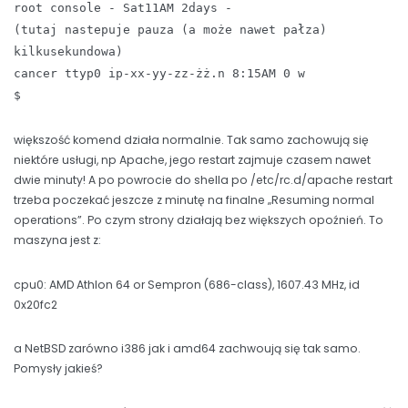
root console - Sat11AM 2days -
(tutaj nastepuje pauza (a może nawet pałza)
kilkusekundowa)
cancer ttyp0 ip-xx-yy-zz-żż.n 8:15AM 0 w
$
większość komend działa normalnie. Tak samo zachowują się
niektóre usługi, np Apache, jego restart zajmuje czasem nawet
dwie minuty! A po powrocie do shella po /etc/rc.d/apache restart
trzeba poczekać jeszcze z minutę na finalne „Resuming normal
operations”. Po czym strony działają bez większych opoźnień. To
maszyna jest z:
cpu0: AMD Athlon 64 or Sempron (686-class), 1607.43 MHz, id
0x20fc2
a NetBSD zarówno i386 jak i amd64 zachwoują się tak samo.
Pomysły jakieś?