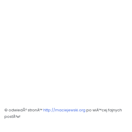
© odwiedÅº stronÄ™
http://maciejewski.org
po wiÄ™cej fajnych
postÃ³w!