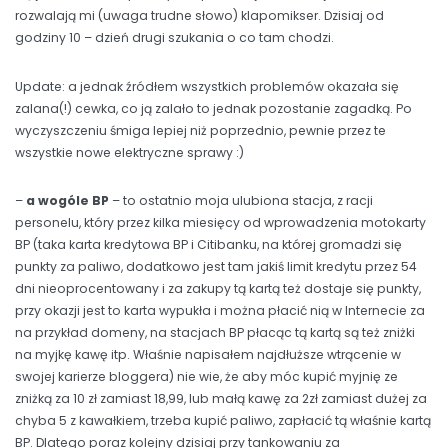
rozwalają mi (uwaga trudne słowo) klapomikser. Dzisiaj od
godziny 10 – dzień drugi szukania o co tam chodzi.
Update: a jednak źródłem wszystkich problemów okazała się
zalana(!) cewka, co ją zalało to jednak pozostanie zagadką. Po
wyczyszczeniu śmiga lepiej niż poprzednio, pewnie przez te
wszystkie nowe elektryczne sprawy :)
–
a wogóle BP
– to ostatnio moja ulubiona stacja, z racji
personelu, który przez kilka miesięcy od wprowadzenia motokarty
BP (taka karta kredytowa BP i Citibanku, na której gromadzi się
punkty za paliwo, dodatkowo jest tam jakiś limit kredytu przez 54
dni nieoprocentowany i za zakupy tą kartą też dostaje się punkty,
przy okazji jest to karta wypukła i można płacić nią w Internecie za
na przykład domeny, na stacjach BP płacąc tą kartą są też zniżki
na myjkę kawę itp. Właśnie napisałem najdłuższe wtrącenie w
swojej karierze bloggera) nie wie, że aby móc kupić myjnię ze
zniżką za 10 zł zamiast 18,99, lub małą kawę za 2zł zamiast dużej za
chyba 5 z kawałkiem, trzeba kupić paliwo, zapłacić tą właśnie kartą
BP. Dlatego poraz kolejny dzisiaj przy tankowaniu za