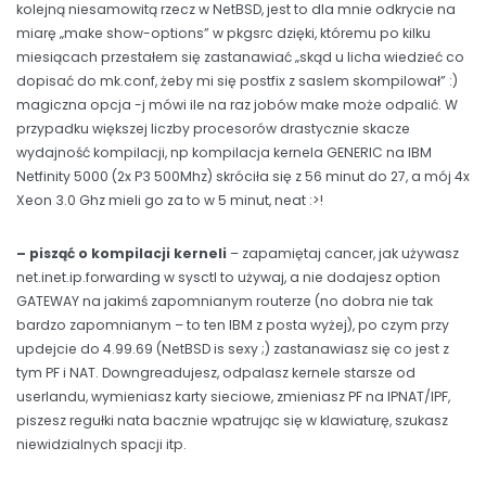
kolejną niesamowitą rzecz w NetBSD, jest to dla mnie odkrycie na
miarę „make show-options” w pkgsrc dzięki, któremu po kilku
miesiącach przestałem się zastanawiać „skąd u licha wiedzieć co
dopisać do mk.conf, żeby mi się postfix z saslem skompilował” :)
magiczna opcja -j mówi ile na raz jobów make może odpalić. W
przypadku większej liczby procesorów drastycznie skacze
wydajność kompilacji, np kompilacja kernela GENERIC na IBM
Netfinity 5000 (2x P3 500Mhz) skróciła się z 56 minut do 27, a mój 4x
Xeon 3.0 Ghz mieli go za to w 5 minut, neat :>!
– pisząć o kompilacji kerneli
– zapamiętaj cancer, jak używasz
net.inet.ip.forwarding w sysctl to używaj, a nie dodajesz option
GATEWAY na jakimś zapomnianym routerze (no dobra nie tak
bardzo zapomnianym – to ten IBM z posta wyżej), po czym przy
updejcie do 4.99.69 (NetBSD is sexy ;) zastanawiasz się co jest z
tym PF i NAT. Downgreadujesz, odpalasz kernele starsze od
userlandu, wymieniasz karty sieciowe, zmieniasz PF na IPNAT/IPF,
piszesz regułki nata bacznie wpatrując się w klawiaturę, szukasz
niewidzialnych spacji itp.