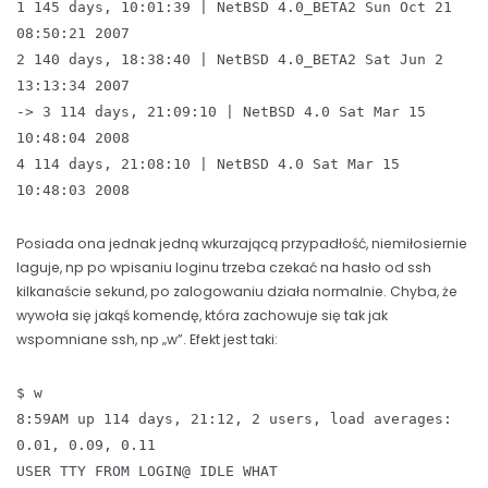
1 145 days, 10:01:39 | NetBSD 4.0_BETA2 Sun Oct 21
08:50:21 2007
2 140 days, 18:38:40 | NetBSD 4.0_BETA2 Sat Jun 2
13:13:34 2007
-> 3 114 days, 21:09:10 | NetBSD 4.0 Sat Mar 15
10:48:04 2008
4 114 days, 21:08:10 | NetBSD 4.0 Sat Mar 15
10:48:03 2008
Posiada ona jednak jedną wkurzającą przypadłość, niemiłosiernie
laguje, np po wpisaniu loginu trzeba czekać na hasło od ssh
kilkanaście sekund, po zalogowaniu działa normalnie. Chyba, że
wywoła się jakąś komendę, która zachowuje się tak jak
wspomniane ssh, np „w”. Efekt jest taki:
$ w
8:59AM up 114 days, 21:12, 2 users, load averages:
0.01, 0.09, 0.11
USER TTY FROM LOGIN@ IDLE WHAT