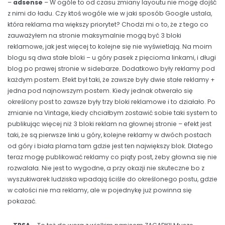
–
adsense
– W ogóle to od czasu zmiany layoutu nie mogę dojść
z nimi do ładu. Czy ktoś wogóle wie w jaki sposób Google ustala,
która reklama ma większy priorytet? Chodzi mi o to, że z tego co
zauważyłem na stronie maksymalnie mogą być 3 bloki
reklamowe, jak jest więcej to kolejne się nie wyświetlają. Na moim
blogu są dwa stałe bloki – u góry pasek z pięcioma linkami, i długi
blog po prawej stronie w sidebarze. Dodatkowo były reklamy pod
każdym postem. Efekt był taki, że zawsze były dwie stałe reklamy +
jedna pod najnowszym postem. Kiedy jednak otwerało się
określony post to zawsze były trzy bloki reklamowe i to działało. Po
zmianie na Vintage, kiedy chciałbym zostawić sobie taki system to
publikując więcej niż 3 bloki reklam na głownej stronie – efekt jest
taki, że są pierwsze linki u góry, kolejne reklamy w dwóch postach
od góry i biała plama tam gdzie jest ten największy blok. Dlatego
teraz mogę publikować reklamy co piąty post, żeby głowna się nie
rozwalała. Nie jest to wygodne, a przy okazji nie skuteczne bo z
wyszukiwarek ludziska wpadają ściśle do określonego postu, gdzie
w całości nie ma reklamy, ale w pojednykę już powinna się
pokazać.