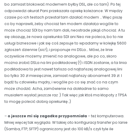
bo zamiast blokować modemem byłby DSL, ale co tam). Po tej
odpowiedzi akurat Pani przekazała opiekę koleżance. W między
czasie po ich testach przestał tam działać modem … Więc piszę
co by naprawili, żeby chociaż ten modem działał,a wogóle to
może chociaż SDI by nam tam dali, neostrade jakąś chociaż. A tu
się okazuję, że nowa opiekunka SDI ani Neo nie poleca, bo to nie
usługi biznesowe i jak się coś zepsuje to wpadamy w kolejkę 5600
zgłoszeń dziennie (sic!), i proponuje mi DSLa…. Mówi, że linie
oczywiście możemy zmienić na analogowe, ale po co, skoro
można zrobić DSLa na lini podkładowej (!) i ISDN zostanie, a ta linia
podkładowa to jest nawet tańsza od najtańszej analogowej lini
bo tylko 30 zł miesięcznie, zamiast najtańszy abonament 39 zł. I
bądź tu człowieku mądry, i wogóle po co się znać co na czym
może chodzić. Acha, zamówienie na dokładnie to samo
musiałem wysłać jeszcze raz :) Tak więc jak ktoś ma kłopoty z TPSA
to mogę polecić dobrą opiekunkę ;)
–
o jeszcze mi się zagadka przypomniała
– też komputerowa.
Mniej więcej tak wygląda. W takiej oto konfiguracji transfer po lanie
(Samba, FTP, SFTP) ograniczony jest do 100 kB/s czyli tyle ile