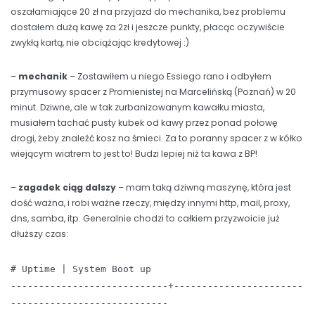
oszałamiające 20 zł na przyjazd do mechanika, bez problemu
dostałem dużą kawę za 2zł i jeszcze punkty, płacąc oczywiście
zwykłą kartą, nie obciążając kredytowej :)
–
mechanik
– Zostawiłem u niego Essiego rano i odbyłem
przymusowy spacer z Promienistej na Marcelińską (Poznań) w 20
minut. Dziwne, ale w tak zurbanizowanym kawałku miasta,
musiałem tachać pusty kubek od kawy przez ponad połowę
drogi, żeby znaleźć kosz na śmieci. Za to poranny spacer z w kółko
wiejącym wiatrem to jest to! Budzi lepiej niż ta kawa z BP!
–
zagadek ciąg dalszy
– mam taką dziwną maszynę, która jest
dość ważna, i robi ważne rzeczy, między innymi http, mail, proxy,
dns, samba, itp. Generalnie chodzi to całkiem przyzwoicie już
dłuższy czas:
# Uptime | System Boot up
----------------------------+-----------------------
----------------------------