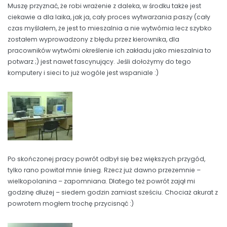
Muszę przyznać, że robi wrażenie z daleka, w środku także jest
ciekawie a dla laika, jak ja, cały proces wytwarzania paszy (cały
czas myślałem, że jest to mieszalnia a nie wytwórnia lecz szybko
zostałem wyprowadzony z błędu przez kierownika, dla
pracowników wytwórni określenie ich zakładu jako mieszalnia to
potwarz ;) jest nawet fascynujący. Jeśli dołożymy do tego
komputery i sieci to już wogóle jest wspaniale :)
Po skończonej pracy powrót odbył się bez większych przygód,
tylko rano powitał mnie śnieg. Rzecz już dawno przezemnie –
wielkopolanina – zapomniana. Dlatego też powrót zajął mi
godzinę dłużej – siedem godzin zamiast sześciu. Chociaż akurat z
powrotem mogłem trochę przycisnąć :)