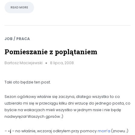
READ MORE
JOB / PRACA
Pomieszanie z poplątaniem
Bartosz Maciejewski
8 lipca, 2008
Taki oto będzie ten post.
Sezon ogórkowy właśnie się zaczyna, dlatego wszystko to co
uzbierało mi się w przeciągu kilku dni wrzucę do jednego posta, co
byście na wakacjach mieli wszystko w jednym rssie i nie będę
nadwyrężał Waszych gprsów ;)
–
-j
– no właśnie, wczoraj odkryłem przy pomocy
morr’a
(znowu ;)