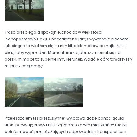
Trasa przebiegała spokojnie, chociaż w większości
jednopasmowo i jak już natrafiłem na jakąs wywrotkę z piachem
lub ciągnik to wlokłem się za nim kilka kilometrów do najbliższej
okazji aby wyprzedzić. Momentami krajobraz zmieniał się na
górski, mimo że to zupełnie inny kierunek. Wogóle górki towarzyszły
mi przez całą drogę.
Przejeżdżałem też przez „słynne” wylatowo gdzie ponoć lądują
ufoki, porywają krowy i niszczą zboże, o czym mieszkańcy raczyli
poinformować przejeżdżających odpowiednim transparentem.