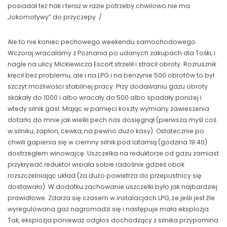
posiadał też hak i teraz w razie potrzeby chwilowo nie ma
„lokomotywy” do przyczepy :/
Ale to nie koniec pechowego weekendu samochodowego.
Wczoraj wracaliśmy z Poznania po udanych zakupach dla Tośki, i
nagle na ulicy Mickiewicza Escort strzelił i stracił obroty. Rozrusznik
kręcił bez problemu, ale i na LPG i na benzynie 500 obrotów to był
szczyt możliwości stabilnej pracy. Przy dodawaniu gazu obroty
skakały do 1000 i albo wracały do 500 albo spadały poniżej i
wtedy silnik gasł. Mając w pamięci koszty wymiany zawieszenia
dotarło do mnie jak wielki pech nas dosięgnął (pierwsza myśl coś
w silniku, zapłon, cewka, na pewno dużo kasy). Ostatecznie po
chwili gapienia się w ciemny silnik pod latarnią (godzina 19:40)
dostrzegłem winowajcę. Uszczelka na reduktorze od gazu zamiast
przykrywać reduktor wisiała sobie radośnie gdzieś obok
rozszczelniając układ (za dużo powietrza do przepustnicy się
dostawało). W dodatku zachowanie uszczelki było jak najbardziej
prawidłowe. Zdarza się czasem w instalacjach LPG, że jeśli jest źle
wyregulowana gaz nagromadzi się i następuje mała eksplozja.
Tak, eksplozja ponieważ odgłos dochodzący z silnika przypomina