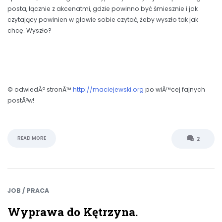
posta, łącznie z akcenatmi, gdzie powinno być śmiesznie i jak
czytający powinien w głowie sobie czytać, żeby wyszło tak jak
chcę. Wyszło?
© odwiedÅº stronÄ™
http://maciejewski.org
po wiÄ™cej fajnych
postÃ³w!
READ MORE
2
JOB / PRACA
Wyprawa do Kętrzyna.