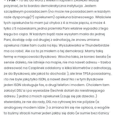
–
TPSA
– To też do wora z wielkim napisem ZAGADKI! Muszę
przyznać, że to bardzo demokratyczna instytucja. Jestem
szczęśliwym posiadaczem (no może nie posiadaczem w każdym
razie dysponuję(?) opiekunem) opiekuna biznesowego. Właściwie
tych opiekunów to mam już chyba z 4 a może pięciu, a może 4
tylko z 5 nazwiskami, jedna przemiła Pani właśnie wypadła z tego
kręgu bo ciąża. W każdym bądź razie wysyłam maila do jednej
Pani, dostaję odp od drugiej z adnotacją, że znowu zmiana
opiekuna i takei tam cuda na kiju. Wyszukiwarka w Thunderbirdzie
ma co robić. Ale co to ja miałem o tej demokracji. Mamy taką
fermę w miejscowości Byszkowo. Wiocha taka, że koniec świata (w
sensie daleko, nie istnieje na mapie, nie ma nawet adresu – trzeba
adresować na Czaplinek oddalony o kilka kilometrów z adnotacją,
że do Byszkowa, ale jakoś to dochodzi :), ale linie TPSA posiadamy,
i to nie byle jaką tylko ISDN, a nawet dwa! No i w tym Byszkowie
jeden ISDN obsługuje fax, a drugi telefon i modem. Chciałem tam
założyć DSL’a i po wywiadzie (technik dotarł do nieistniejącego
adresu :) jedna z moich opiekunek (czuję się jak dziecko…)
stwierdziła, że nie da rady, DSL na cyfrowej lini nie pójdzie (a
analogowy modem idzie :) a zmiana lini się nie opłaca, a wogóle
to byśmy stracili numer jeden jakby się dało (w sumie bez róznicy