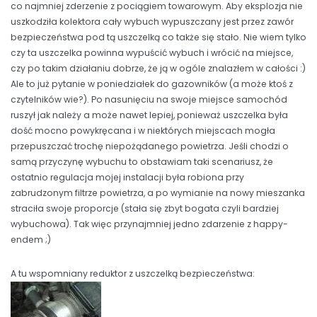
co najmniej zderzenie z pociągiem towarowym. Aby eksplozja nie
uszkodziła kolektora cały wybuch wypuszczany jest przez zawór
bezpieczeństwa pod tą uszczelką co także się stało. Nie wiem tylko
czy ta uszczelka powinna wypuścić wybuch i wrócić na miejsce,
czy po takim działaniu dobrze, że ją w ogóle znalazłem w całości :)
Ale to już pytanie w poniedziałek do gazowników (a może ktoś z
czytelników wie?). Po nasunięciu na swoje miejsce samochód
ruszył jak należy a może nawet lepiej, ponieważ uszczelka była
dość mocno powykręcana i w niektórych miejscach mogła
przepuszczać trochę niepożądanego powietrza. Jeśli chodzi o
samą przyczynę wybuchu to obstawiam taki scenariusz, że
ostatnio regulacja mojej instalacji była robiona przy
zabrudzonym filtrze powietrza, a po wymianie na nowy mieszanka
straciła swoje proporcje (stała się zbyt bogata czyli bardziej
wybuchowa). Tak więc przynajmniej jedno zdarzenie z happy-
endem ;)
A tu wspomniany reduktor z uszczelką bezpieczeństwa: