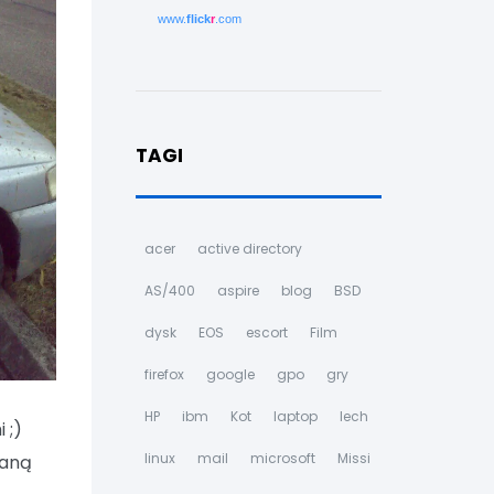
www.
flick
r
.com
TAGI
acer
active directory
AS/400
aspire
blog
BSD
dysk
EOS
escort
Film
firefox
google
gpo
gry
HP
ibm
Kot
laptop
lech
 ;)
linux
mail
microsoft
Missi
naną