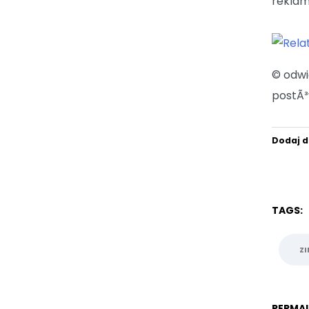
reklam
© odw
postÃ³
Dodaj d
TAGS:
Z
PERMAL