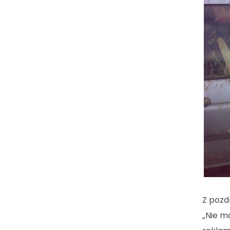
Z pozd
„Nie m