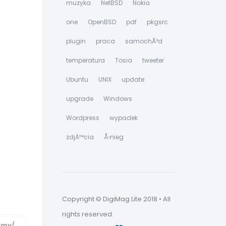
muzyka
NetBSD
Nokia
one
OpenBSD
pdf
pkgsrc
plugin
praca
samochÃ³d
temperatura
Tosia
tweeter
Ubuntu
UNIX
update
upgrade
Windows
Wordpress
wypadek
zdjÄ™cia
Å›nieg
Copyright © DigiMag Lite 2018 • All
rights reserved.