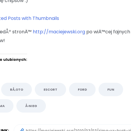
ę chipsów :)
iedÅº stronÄ™
http://maciejewski.org
po wiÄ™cej fajnych
w!
o ulubionych:
BÅ‚OTO
ESCORT
FORD
FUN
IMA
Å›NIEG
INK: