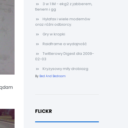
3 w 1 IM - ekg2 z jabberem,
tlenem i gg
Hylafax i wiele modemów
oraz róźni odbiorcy.
Gry w kropki
Raidframe a wydajność
Twitterowy Digest dla 2009-
02-03
Kryzysowy miły drobiazg
By
Bed And Bedroom
glądam
FLICKR