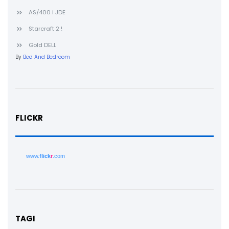
AS/400 i JDE
Starcraft 2 !
Gold DELL
By
Bed And Bedroom
FLICKR
www.
flick
r
.com
TAGI