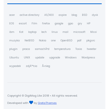
acer
active directory
AS/400
aspire
blog
BSD
dysk
EOS
escort
Film
firefox
google
gpo
gry
HP
ibm
Kot
laptop
lech
linux
mail
microsoft
Missi
muzyka
NetBSD
Nokia
one
OpenBSD
pdf
pkgsrc
plugin
praca
samochÃ³d
temperatura
Tosia
tweeter
Ubuntu
UNIX
update
upgrade
Windows
Wordpress
wypadek
zdjÄ™cia
Å›nieg
Copyright © DigiMag Lite 2018 • All rights reserved.
Developed with
by
GretaThemes