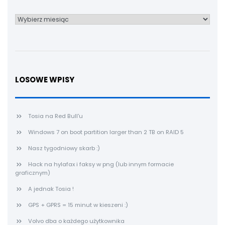
Archiwum
LOSOWE WPISY
Tosia na Red Bull'u
Windows 7 on boot partition larger than 2 TB on RAID 5
Nasz tygodniowy skarb :)
Hack na hylafax i faksy w png (lub innym formacie
graficznym)
A jednak Tosia !
GPS + GPRS = 15 minut w kieszeni :)
Volvo dba o każdego użytkownika