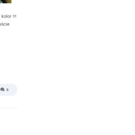
kolor !!!
ęście
5