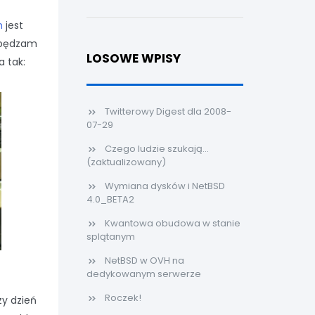
h
jest
 spędzam
LOSOWE WPISY
a tak:
Twitterowy Digest dla 2008-
07-29
Czego ludzie szukają...
(zaktualizowany)
Wymiana dysków i NetBSD
4.0_BETA2
Kwantowa obudowa w stanie
splątanym
NetBSD w OVH na
dedykowanym serwerze
Roczek!
zy dzień