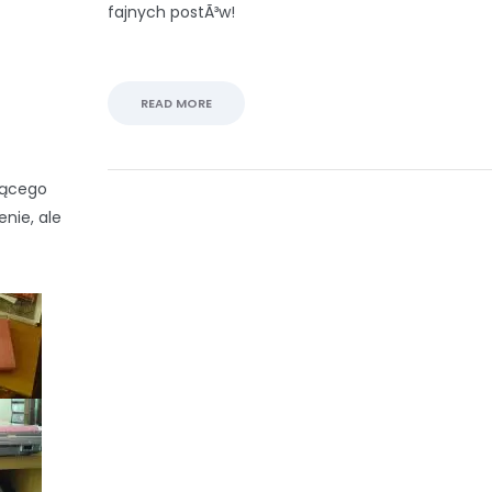
fajnych postÃ³w!
READ MORE
jącego
enie, ale