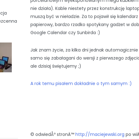
porcelanowym wyeksponowanym mega kubkiem i
nie działa). Kable niestety przez konstrukcję lapto
acja
muszą być w nieładzie. Za to pojawił się kalendarz
bezcenna
papierowy, bardzo rzadko spotykany gadżet w dob
Google Calendar czy Sunbirda :)
Jak znam życie, za kilka dni jednak automagicznie
samo się zabałagani do wersji z pierwszego zdjęci
ale dzisiaj świętujemy ;)
A rok temu pisałem dokładnie o tym samym :)
© odwiedÅº stronÄ™
http://maciejewski.org
po wi