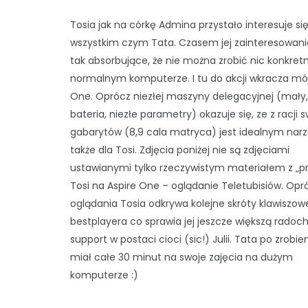
Tosia jak na córkę Admina przystało interesuje si
wszystkim czym Tata. Czasem jej zainteresowanie
tak absorbujące, że nie można zrobić nic konkre
normalnym komputerze. I tu do akcji wkracza mój
One. Oprócz niezłej maszyny delegacyjnej (mały
bateria, niezłe parametry) okazuje się, ze z racji 
gabarytów (8,9 cala matryca) jest idealnym nar
także dla Tosi. Zdjęcia poniżej nie są zdjęciami
ustawianymi tylko rzeczywistym materiałem z „p
Tosi na Aspire One – oglądanie Teletubisiów. Opr
oglądania Tosia odkrywa kolejne skróty klawiszow
bestplayera co sprawia jej jeszcze większą radoch
support w postaci cioci (sic!) Julii. Tata po zrobie
miał całe 30 minut na swoje zajęcia na dużym
komputerze :)