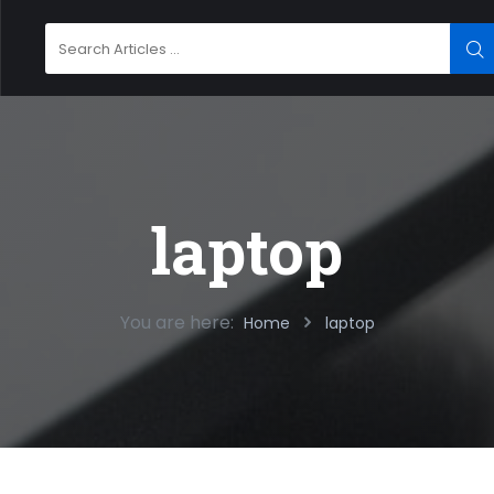
Search
SE
for:
laptop
You are here:
Home
laptop