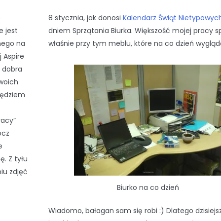
ę
8 stycznia, jak donosi
Kalendarz Świąt Nietypowyc
 jest
dniem Sprzątania Biurka. Większość mojej pracy
tnego na
właśnie przy tym meblu, które na co dzień wygląd
 Aspire
, dobra
swoich
zędziem
racy”
ócz
e
ę. Z tyłu
niu zdjęć
Biurko na co dzień
Wiadomo, bałagan sam się robi :) Dlatego dzisiejs