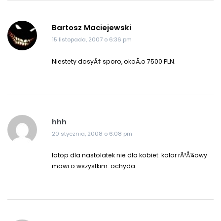
Bartosz Maciejewski
15 listopada, 2007 o 6:36 pm
Niestety dosyÄ‡ sporo, okoÅ‚o 7500 PLN.
hhh
20 stycznia, 2008 o 6:08 pm
latop dla nastolatek nie dla kobiet. kolor rÃ³Å¼owy
mowi o wszystkim. ochyda.