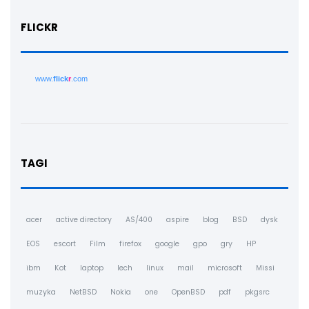
FLICKR
www.
flick
r
.com
TAGI
acer
active directory
AS/400
aspire
blog
BSD
dysk
EOS
escort
Film
firefox
google
gpo
gry
HP
ibm
Kot
laptop
lech
linux
mail
microsoft
Missi
muzyka
NetBSD
Nokia
one
OpenBSD
pdf
pkgsrc