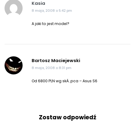
Kasia
8 maja, 2008 o 5:42 pm
A jaki to jest model?
Bartosz Maciejewski
8 maja, 2008 o 8:31 pm
Od 6800 PLN wg skÄ…pca – Asus S6
Zostaw odpowiedź